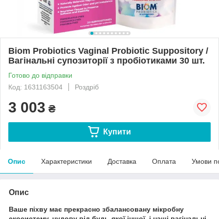
Biom Probiotics Vaginal Probiotic Suppository /
Вагінальні супозиторії з пробіотиками 30 шт.
Готово до відправки
Код: 1631163504
Роздріб
3 003
₴
Купити
Опис
Характеристики
Доставка
Оплата
Умови п
Опис
Ваше піхву має прекрасно збалансовану мікробну
екосистему, чудову від будь-якої іншої, і наші вагінальні