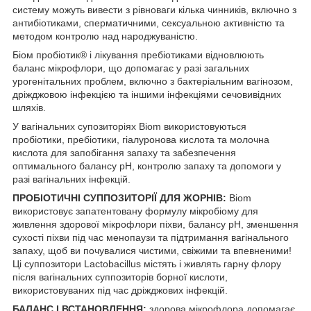
систему можуть вивести з рівноваги кілька чинників, включно з
антибіотиками, сперматичними, сексуальною активністю та
методом контролю над народжуваністю.
Біом пробіотик® і лікування пребіотиками відновлюють
баланс мікрофлори, що допомагає у разі загальних
урогенітальних проблем, включно з бактеріальним вагінозом,
дріжджовою інфекцією та іншими інфекціями сечовивідних
шляхів.
У вагінальних супозиторіях Biom використовуються
пробіотики, пребіотики, гіалуронова кислота та молочна
кислота для запобігання запаху та забезпечення
оптимального балансу pH, контролю запаху та допомоги у
разі вагінальних інфекцій.
ПРОБІОТИЧНІ СУППОЗИТОРІЇ ДЛЯ ЖОРНІВ:
Biom
використовує запатентовану формулу мікробіому для
живлення здорової мікрофлори піхви, балансу pH, зменшення
сухості піхви під час менопаузи та підтримання вагінального
запаху, щоб ви почувалися чистими, свіжими та впевненими!
Ці суппозитори Lactobacillus містять і живлять гарну флору
після вагінальних суппозиторів борної кислоти,
використовуваних під час дріжджових інфекцій.
БАЛАНС І ВСТАНОВЛЕННЯ:
здорова мікрофлора допомагає