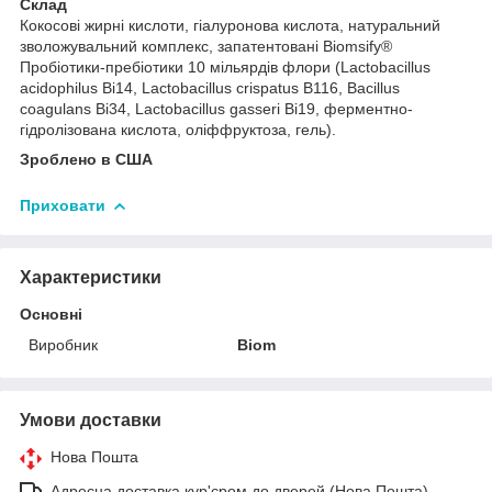
Склад
Кокосові жирні кислоти, гіалуронова кислота, натуральний
зволожувальний комплекс, запатентовані Biomsify®
Пробіотики-пребіотики 10 мільярдів флори (Lactobacillus
acidophilus Bi14, Lactobacillus crispatus B116, Bacillus
coagulans Bi34, Lactobacillus gasseri Bi19, ферментно-
гідролізована кислота, оліффруктоза, гель).
Зроблено в США
Приховати
Характеристики
Основні
Виробник
Biom
Умови доставки
Нова Пошта
Адресна доставка кур'єром до дверей (Нова Пошта)