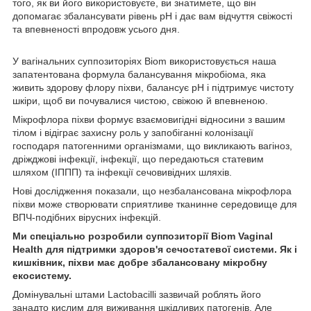
того, як ви його використовуєте, ви знатимете, що він
допомагає збалансувати рівень pH і дає вам відчуття свіжості
та впевненості впродовж усього дня.
У вагінальних суппозиторіях Biom використовується наша
запатентована формула балансування мікробіома, яка
живить здорову флору піхви, балансує pH і підтримує чистоту
шкіри, щоб ви почувалися чистою, свіжою й впевненою.
Мікрофлора піхви формує взаємовигідні відносини з вашим
тілом і відіграє захисну роль у запобіганні колонізації
господаря патогенними організмами, що викликають вагіноз,
дріжджові інфекції, інфекції, що передаються статевим
шляхом (ІППП) та інфекції сечовивідних шляхів.
Нові дослідження показали, що незбалансована мікрофлора
піхви може створювати сприятливе тканинне середовище для
ВПЧ-подібних вірусних інфекцій.
Ми спеціально розробили суппозиторії Biom Vaginal
Health для підтримки здоров'я сечостатевої системи. Як і
кишківник, піхви має добре збалансовану мікробну
екосистему.
Домінувальні штами Lactobacilli зазвичай роблять його
занадто кислим для виживання шкідливих патогенів. Але