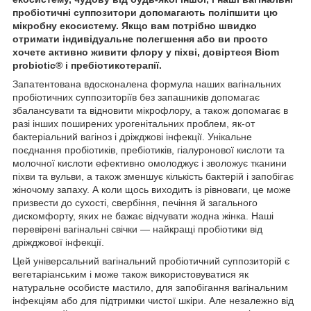
пробіотичні суппозитори допомагають поліпшити цю
мікробну екосистему. Якщо вам потрібно швидко
отримати індивідуальне полегшення або ви просто
хочете активно живити флору у піхві, довіртеся Biom
probiotic® і пребіотикотерапії.
Запатентована вдосконалена формула наших вагінальних
пробіотичних суппозиторіїв без запашників допомагає
збалансувати та відновити мікрофлору, а також допомагає в
разі інших поширених урогенітальних проблем, як-от
бактеріальний вагіноз і дріжджові інфекції. Унікальне
поєднання пробіотиків, пребіотиків, гіалуронової кислоти та
молочної кислоти ефективно омолоджує і зволожує тканини
піхви та вульви, а також зменшує кількість бактерій і запобігає
жіночому запаху. А коли щось виходить із рівноваги, це може
призвести до сухості, свербіння, печіння й загального
дискомфорту, яких не бажає відчувати жодна жінка. Наші
перевірені вагінальні свічки — найкращі пробіотики від
дріжджової інфекції.
Цей універсальний вагінальний пробіотичний суппозиторій є
вегетаріанським і може також використовуватися як
натуральне особисте мастило, для запобігання вагінальним
інфекціям або для підтримки чистої шкіри. Але незалежно від