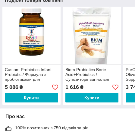
Подібні товари компанії
Custom Probiotics Infant
Biom Probiotics Boric
PurO
Probiotic / Формула з
Acid+Probiotics /
Oliv
пробіотиками для
Супозиторії вагінальні
Supp
немовлят 50гр
борна кислота +
з оз
5 086
1 616
3 7
₴
₴
пробіотики 10 шт.
рици
Купити
Купити
Про нас
100% позитивних з 750 відгуків за рік