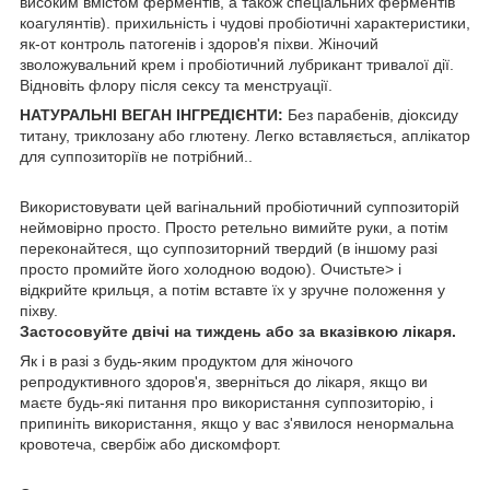
високим вмістом ферментів, а також спеціальних ферментів
коагулянтів). прихильність і чудові пробіотичні характеристики,
як-от контроль патогенів і здоров'я піхви. Жіночий
зволожувальний крем і пробіотичний лубрикант тривалої дії.
Відновіть флору після сексу та менструації.
НАТУРАЛЬНІ ВЕГАН ІНГРЕДІЄНТИ:
Без парабенів, діоксиду
титану, триклозану або глютену. Легко вставляється, аплікатор
для суппозиторіїв не потрібний..
Використовувати цей вагінальний пробіотичний суппозиторій
неймовірно просто. Просто ретельно вимийте руки, а потім
переконайтеся, що суппозиторний твердий (в іншому разі
просто промийте його холодною водою). Очистьте> і
відкрийте крильця, а потім вставте їх у зручне положення у
піхву.
Застосовуйте двічі на тиждень або за вказівкою лікаря.
Як і в разі з будь-яким продуктом для жіночого
репродуктивного здоров'я, зверніться до лікаря, якщо ви
маєте будь-які питання про використання суппозиторію, і
припиніть використання, якщо у вас з'явилося ненормальна
кровотеча, свербіж або дискомфорт.