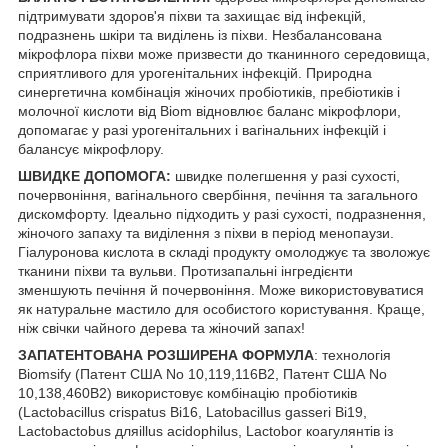
підтримувати здоров'я піхви та захищає від інфекцій,
подразнень шкіри та виділень із піхви. Незбалансована
мікрофлора піхви може призвести до тканинного середовища,
сприятливого для урогенітальних інфекцій. Природна
синергетична комбінація жіночих пробіотиків, пребіотиків і
молочної кислоти від Biom відновлює баланс мікрофлори,
допомагає у разі урогенітальних і вагінальних інфекцій і
балансує мікрофлору.
ШВИДКЕ ДОПОМОГА:
швидке полегшення у разі сухості,
почервоніння, вагінального свербіння, печіння та загального
дискомфорту. Ідеально підходить у разі сухості, подразнення,
жіночого запаху та виділення з піхви в період менопаузи.
Гіалуронова кислота в складі продукту омолоджує та зволожує
тканини піхви та вульви. Протизапальні інгредієнти
зменшують печіння й почервоніння. Може використовуватися
як натуральне мастило для особистого користування. Краще,
ніж свічки чайного дерева та жіночий запах!
ЗАПАТЕНТОВАНА РОЗШИРЕНА ФОРМУЛА
: технологія
Biomsify (Патент США No 10,119,116B2, Патент США No
10,138,460B2) використовує комбінацію пробіотиків
(Lactobacillus crispatus Bi16, Latobacillus gasseri Bi19,
Lactobactobus дляillus acidophilus, Lactobor коагулянтів із