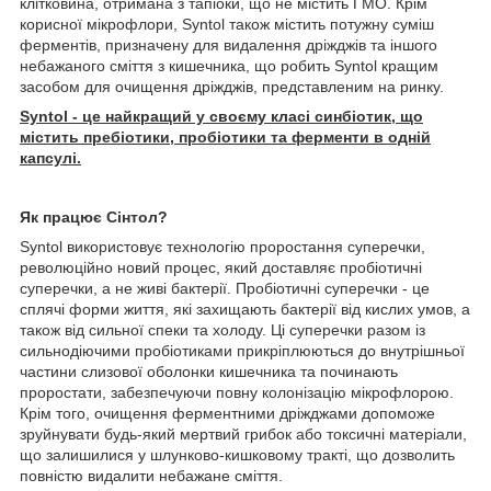
клітковина, отримана з тапіоки, що не містить ГМО. Крім
корисної мікрофлори, Syntol також містить потужну суміш
ферментів, призначену для видалення дріжджів та іншого
небажаного сміття з кишечника, що робить Syntol кращим
засобом для очищення дріжджів, представленим на ринку.
Syntol - це найкращий у своєму класі синбіотик, що
містить пребіотики, пробіотики та ферменти в одній
капсулі.
Як працює Сінтол?
Syntol використовує технологію проростання суперечки,
революційно новий процес, який доставляє пробіотичні
суперечки, а не живі бактерії. Пробіотичні суперечки - це
сплячі форми життя, які захищають бактерії від кислих умов, а
також від сильної спеки та холоду. Ці суперечки разом із
сильнодіючими пробіотиками прикріплюються до внутрішньої
частини слизової оболонки кишечника та починають
проростати, забезпечуючи повну колонізацію мікрофлорою.
Крім того, очищення ферментними дріжджами допоможе
зруйнувати будь-який мертвий грибок або токсичні матеріали,
що залишилися у шлунково-кишковому тракті, що дозволить
повністю видалити небажане сміття.