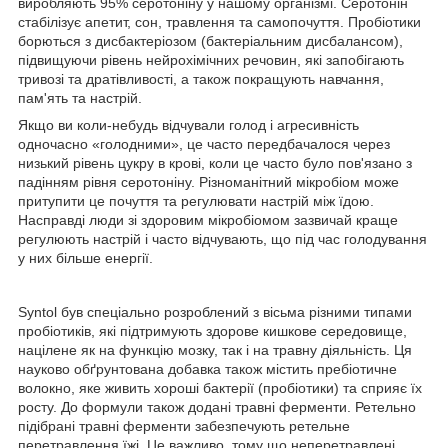
виробляють 95% серотоніну у нашому організмі. Серотонін
стабілізує апетит, сон, травлення та самопочуття. Пробіотики
борються з дисбактеріозом (бактеріальним дисбалансом),
підвищуючи рівень нейрохімічних речовин, які запобігають
тривозі та дратівливості, а також покращують навчання,
пам'ять та настрій.
Якщо ви коли-небудь відчували голод і агресивність
одночасно «голодними», це часто передбачалося через
низький рівень цукру в крові, коли це часто було пов'язано з
падінням рівня серотоніну. Різноманітний мікробіом може
притупити це почуття та регулювати настрій між їдою.
Насправді люди зі здоровим мікробіомом зазвичай краще
регулюють настрій і часто відчувають, що під час голодування
у них більше енергії.
Syntol був спеціально розроблений з вісьма різними типами
пробіотиків, які підтримують здорове кишкове середовище,
націлене як на функцію мозку, так і на травну діяльність. Ця
науково обґрунтована добавка також містить пребіотичне
волокно, яке живить хороші бактерії (пробіотики) та сприяє їх
росту. До формули також додані травні ферменти. Ретельно
підібрані травні ферменти забезпечують ретельне
перетравлення їжі. Це важливо, тому що неперетравлені