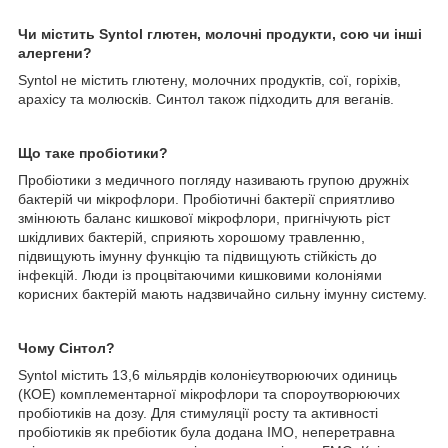
Чи містить Syntol глютен, молочні продукти, сою чи інші
алергени?
Syntol не містить глютену, молочних продуктів, сої, горіхів,
арахісу та молюсків. Синтол також підходить для веганів.
Що таке пробіотики?
Пробіотики з медичного погляду називають групою дружніх
бактерій чи мікрофлори. Пробіотичні бактерії сприятливо
змінюють баланс кишкової мікрофлори, пригнічують ріст
шкідливих бактерій, сприяють хорошому травленню,
підвищують імунну функцію та підвищують стійкість до
інфекцій. Люди із процвітаючими кишковими колоніями
корисних бактерій мають надзвичайно сильну імунну систему.
Чому Сінтол?
Syntol містить 13,6 мільярдів колонієутворюючих одиниць
(КОЕ) комплементарної мікрофлори та спороутворюючих
пробіотиків на дозу. Для стимуляції росту та активності
пробіотиків як пребіотик була додана ІМО, неперетравна