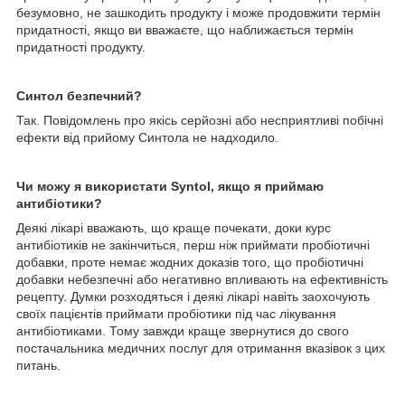
безумовно, не зашкодить продукту і може продовжити термін
придатності, якщо ви вважаєте, що наближається термін
придатності продукту.
Синтол безпечний?
Так. Повідомлень про якісь серйозні або несприятливі побічні
ефекти від прийому Синтола не надходило.
Чи можу я використати Syntol, якщо я приймаю
антибіотики?
Деякі лікарі вважають, що краще почекати, доки курс
антибіотиків не закінчиться, перш ніж приймати пробіотичні
добавки, проте немає жодних доказів того, що пробіотичні
добавки небезпечні або негативно впливають на ефективність
рецепту. Думки розходяться і деякі лікарі навіть заохочують
своїх пацієнтів приймати пробіотики під час лікування
антибіотиками. Тому завжди краще звернутися до свого
постачальника медичних послуг для отримання вказівок з цих
питань.