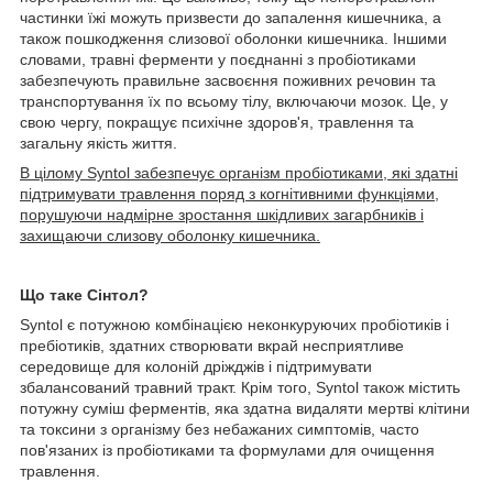
частинки їжі можуть призвести до запалення кишечника, а
також пошкодження слизової оболонки кишечника. Іншими
словами, травні ферменти у поєднанні з пробіотиками
забезпечують правильне засвоєння поживних речовин та
транспортування їх по всьому тілу, включаючи мозок. Це, у
свою чергу, покращує психічне здоров'я, травлення та
загальну якість життя.
В цілому Syntol забезпечує організм пробіотиками, які здатні
підтримувати травлення поряд з когнітивними функціями,
порушуючи надмірне зростання шкідливих загарбників і
захищаючи слизову оболонку кишечника.
Що таке Сінтол?
Syntol є потужною комбінацією неконкуруючих пробіотиків і
пребіотиків, здатних створювати вкрай несприятливе
середовище для колоній дріжджів і підтримувати
збалансований травний тракт. Крім того, Syntol також містить
потужну суміш ферментів, яка здатна видаляти мертві клітини
та токсини з організму без небажаних симптомів, часто
пов'язаних із пробіотиками та формулами для очищення
травлення.