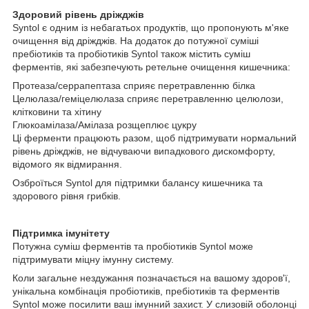
Здоровий рівень дріжджів
Syntol є одним із небагатьох продуктів, що пропонують м'яке
очищення від дріжджів. На додаток до потужної суміші
пребіотиків та пробіотиків Syntol також містить суміш
ферментів, які забезпечують ретельне очищення кишечника:
Протеаза/серрапептаза сприяє перетравленню білка
Целюлаза/геміцелюлаза сприяє перетравленню целюлози,
клітковини та хітину
Глюкоамілаза/Амілаза розщеплює цукру
Ці ферменти працюють разом, щоб підтримувати нормальний
рівень дріжджів, не відчуваючи випадкового дискомфорту,
відомого як відмирання.
Озброїться Syntol для підтримки балансу кишечника та
здорового рівня грибків.
Підтримка імунітету
Потужна суміш ферментів та пробіотиків Syntol може
підтримувати міцну імунну систему.
Коли загальне нездужання позначається на вашому здоров'ї,
унікальна комбінація пробіотиків, пребіотиків та ферментів
Syntol може посилити ваш імунний захист. У слизовій оболонці