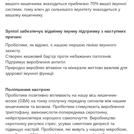
вашого кишечника знаходиться приблизно 70% вашої імунної
системи, тому ключ до сильнішого імунітету знаходиться у
вашому кишечнику.
Syntol забезпечує відмінну імунну підтримку з наступних
причин:
Пробіотики, як відомо, є нашою першою лінією імунного
захисту.
Створює кишковий бар'єр проти небажаних патогенів.
Підтримує вироблення антитіл.
Природно виробляє вітаміни та мінерали життєво важливі для
здорової імунної функції.
Поліпшення настрою
Пробіотики позитивно впливають на нашу вісь кишечник-
мозок (GBA) на тонку сполучну передачу сигналів між нашим
кишечником та мозком. Пробіотики стимулюють вироблення
триптофану, амінокислоти-попередника серотоніну,
нейротрансмітера хорошого самопочуття. Виробництво
серотоніну регулює стрес, усуває симптоми депресії та
підвищує настрій. Пробіотики, які живуть у нашому мікробіомі,