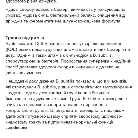
здорового рівня дріжджів.
Чудові спороутворюючі бактерії виживають у найсуворіших
умовах. Чудова сила, бактеріальний баланс, очищення від
дріжджів та ферментативна шлунково-кишкова формула.
Травна підтримка
Syntol містить 13,6 мільярдів колонієутворюючих одиниць
(КОЕ) різних неконкуруючих штамів пробіотичних бактерій на
дозу. Одним із таких штамів є сильнодіюча B. subtilis,
спороутворююча бактерія. Проростання суперечка - надійний
спосіб доставки здорової флори в кишечник у далеко не
ідеальних умовах.
Нещодавні дослідження B. subtilis показали, що в учасників,
які отримували B. subtilis, рідше спостерігалися газоутворення
і нудота, тоді як у контрольній групі вони з більшою
ймовірністю відчували те саме. Група B. subtilis також рідше
відчувала випадкові запори та діарею порівняно з
контрольною групою. Ці результати, ймовірно, є наслідком
здатності потужного штаму сприяти здоровому шлунково-
кишковому тракту та підтримувати нормальні функції
кишківника.