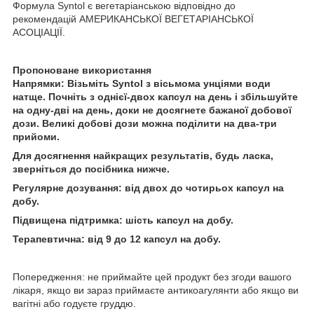
Формула Syntol є вегетаріанською відповідно до
рекомендацій АМЕРИКАНСЬКОЇ ВЕГЕТАРІАНСЬКОЇ
АСОЦІАЦІЇ.
Пропоноване використання
Напрямки: Візьміть Syntol з вісьмома унціями води
натще. Почніть з однієї-двох капсул на день і збільшуйте
на одну-дві на день, доки не досягнете бажаної добової
дози. Великі добові дози можна поділити на два-три
прийоми.
Для досягнення найкращих результатів, будь ласка,
зверніться до посібника нижче.
Регулярне дозування: від двох до чотирьох капсул на
добу.
Підвищена підтримка: шість капсул на добу.
Терапевтична: від 9 до 12 капсул на добу.
Попередження: не приймайте цей продукт без згоди вашого
лікаря, якщо ви зараз приймаєте антикоагулянти або якщо ви
вагітні або годуєте груддю.