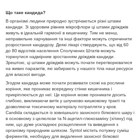
Що таке кандида?
В організмі людини природно зустрічаються різні штами
кандиди. Зі здоровим рівнем мікрофлори ці штами дріжджів
живуть в ідеальній гармонії в кишечнику. Тим не менш,
неправильне харчування та інші фактори можуть спричинити
розростання кандидозу. Деякі лікарі стверджують, що від 60
до 80 відсотків населення Сполучених Штатів можуть
торкнутися надмірним зростанням дріжджів кандиди.
Зрештою, ці штами дріжджів можуть почати перетворюватися
на живих паразитів, які забирають у нашого тіла наші ресурси
для власної вигоди.
Згодом кандида може почати розвивати схожі на рослини
коріння, яке проникає всередину стінки кишечника і
прикріплюється до неї. Це коріння може проникати досить
глибоко, викликаючи витік у шлунково-кишковому тракті та
дозволяючи токсичному матеріалу потрапляти у кров.
Candida складається із зовнішнього захисного білкового шару і
в основному з целюлози та N-ацетил-глюкозаміну (хітину) під
ним, що дуже ускладнює розщеплення та виведення з
організму природним шляхом. Syntol містить потужну суміш
ферментів, необхідну для видалення захисної білкової