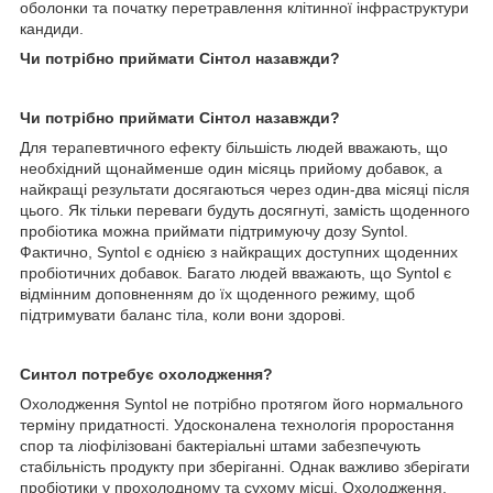
оболонки та початку перетравлення клітинної інфраструктури
кандиди.
Чи потрібно приймати Сінтол назавжди?
Чи потрібно приймати Сінтол назавжди?
Для терапевтичного ефекту більшість людей вважають, що
необхідний щонайменше один місяць прийому добавок, а
найкращі результати досягаються через один-два місяці після
цього. Як тільки переваги будуть досягнуті, замість щоденного
пробіотика можна приймати підтримуючу дозу Syntol.
Фактично, Syntol є однією з найкращих доступних щоденних
пробіотичних добавок. Багато людей вважають, що Syntol є
відмінним доповненням до їх щоденного режиму, щоб
підтримувати баланс тіла, коли вони здорові.
Синтол потребує охолодження?
Охолодження Syntol не потрібно протягом його нормального
терміну придатності. Удосконалена технологія проростання
спор та ліофілізовані бактеріальні штами забезпечують
стабільність продукту при зберіганні. Однак важливо зберігати
пробіотики у прохолодному та сухому місці. Охолодження,