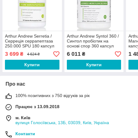
Arthur Andrew Serretia /
Arthur Andrew Syntol 360 /
Arth
Серреція серрапептаза
Синтол пробіотик на
Магн
250.000 SPU 180 капсул
основі спор 360 капсул
капс
Термін 01/11/2026
3 699
6 011
1 4
₴
₴
4 624 ₴
Купити
Купити
Про нас
100% позитивних з 750 відгуків за рік
Працює з 13.09.2018
м. Київ
вулиця Голосіївська, 13Б, 03039, Київ, Україна
Контакти