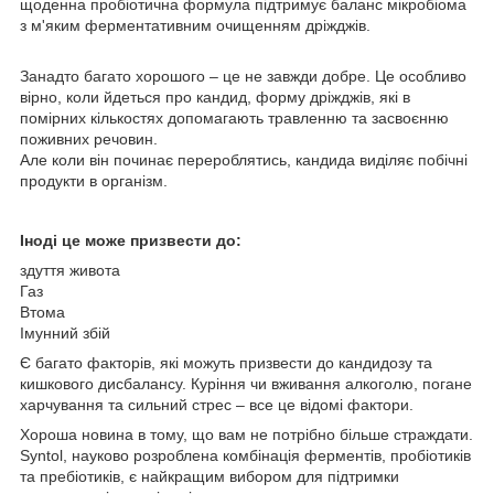
щоденна пробіотична формула підтримує баланс мікробіома
з м'яким ферментативним очищенням дріжджів.
Занадто багато хорошого – це не завжди добре. Це особливо
вірно, коли йдеться про кандид, форму дріжджів, які в
помірних кількостях допомагають травленню та засвоєнню
поживних речовин.
Але коли він починає перероблятись, кандида виділяє побічні
продукти в організм.
Іноді це може призвести до:
здуття живота
Газ
Втома
Імунний збій
Є багато факторів, які можуть призвести до кандидозу та
кишкового дисбалансу. Куріння чи вживання алкоголю, погане
харчування та сильний стрес – все це відомі фактори.
Хороша новина в тому, що вам не потрібно більше страждати.
Syntol, науково розроблена комбінація ферментів, пробіотиків
та пребіотиків, є найкращим вибором для підтримки