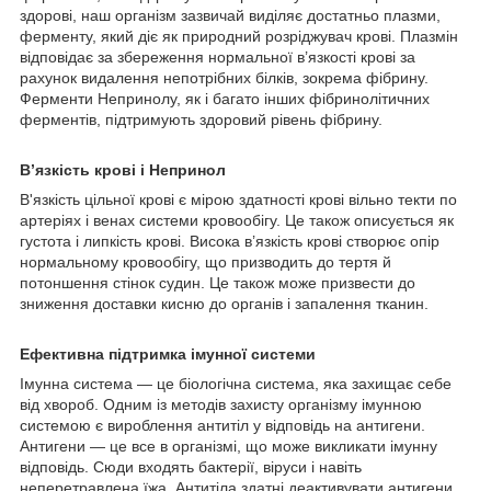
здорові, наш організм зазвичай виділяє достатньо плазми,
ферменту, який діє як природний розріджувач крові. Плазмін
відповідає за збереження нормальної в’язкості крові за
рахунок видалення непотрібних білків, зокрема фібрину.
Ферменти Непринолу, як і багато інших фібринолітичних
ферментів, підтримують здоровий рівень фібрину.
В’язкість крові і Непринол
В'язкість цільної крові є мірою здатності крові вільно текти по
артеріях і венах системи кровообігу. Це також описується як
густота і липкість крові. Висока в’язкість крові створює опір
нормальному кровообігу, що призводить до тертя й
потоншення стінок судин. Це також може призвести до
зниження доставки кисню до органів і запалення тканин.
Ефективна підтримка імунної системи
Імунна система — це біологічна система, яка захищає себе
від хвороб. Одним із методів захисту організму імунною
системою є вироблення антитіл у відповідь на антигени.
Антигени — це все в організмі, що може викликати імунну
відповідь. Сюди входять бактерії, віруси і навіть
неперетравлена їжа. Антитіла здатні деактивувати антигени,