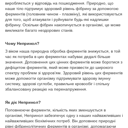
виробляється у відповідь на пошкодження. Природно, що
наше тіло підтримує здоровий рівень фібрину за допомогою
ферментів (головним чином - плазміну), які використовуються
для того, щоб атакувати і руйнувати будь-які надлишки
фібрину. Оскільки фібрин накопичується в організмі, це може
викликати багато нездорових станів.
Чому Непринол?
З віком наша природна обробка ферментів знижується, в той
час як потреба в цих ферментах набуває дедалі більше
значення. Доповнення цих цінних ферментів може боротися з
дефіцитом ферментів, який може призвести до широкого
спектру проблем зі здоров’ям. Здоровий рівень цих ферментів
може допомогти організму підтримувати здорову імунну
систему, здорові суглоби, правильне кровообіг і спільну
збалансовану реакцію на перенапруження.
Як діє Непринол?
Поповнюючи ферменти, кількість яких зменшується в
організмі, Непринол забезпечує одну з наших найважливіших і
найважливіших біохімічних потреб. Він доповнює природні
рівні фібринолітичних ферментів в організмі, допомагаючи