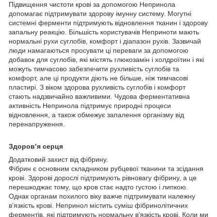
Підвищення чистоти крові за допомогою Непринола
допомагає підтримувати здорову імунну систему. Могутні
системні ферменти підтримують відновлення тканин і здорову
запальну реакцію. Більшість користувачів Неприноти мають
нормальні рухи суглобів, комфорт і діапазон рухів. Зазвичай
люди намагаються просувати ці переваги за допомогою
добавок для суглобів, які містять глюкозамін і холдроїтин і які
можуть тимчасово забезпечити рухливість суглобів та
комфорт, але ці продукти діють не більше, ніж тимчасові
пластирі. З віком здорова рухливість суглобів і комфорт
стають надзвичайно важливими. Чудова ферментативна
активність Непринола підтримує природні процеси
відновлення, а також обмежує запалення організму від
перенапруження.
Здоров’я серця
Додатковий захист від фібрину.
Фібрин є основним складником рубцевої тканини та зсідання
крові. Здорові дорослі підтримують рівновагу фібрину, а це
перешкоджає тому, що кров стає надто густою і липкою.
Однак органам похилого віку важче підтримувати належну
в’язкість крові. Непринол містить суміш фібринолітичних
ферментів, які підтримують нормальну в’язкість крові. Коли ми