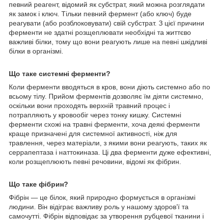
певний реагент, відомий як субстрат, який можна розглядати
як замок і ключ. Тільки певний фермент (або ключ) буде
реагувати (або розблоковувати) свій субстрат. З цієї причини
ферменти не здатні розщеплювати необхідні та життєво
важливі білки, тому що вони реагують лише на певні шкідливі
білки в організмі.
Що таке системні ферменти?
Коли ферменти вводяться в кров, вони діють системно або по
всьому тілу. Прийом ферментів дозволяє їм діяти системно,
оскільки вони проходять верхній травний процес і
потрапляють у кровообіг через тонку кишку. Системні
ферменти схожі на травні ферменти, хоча деякі ферменти
краще призначені для системної активності, ніж для
травлення, через матеріали, з якими вони реагують, таких як
серрапептаза і наттокиназа. Ці два ферменти дуже ефективні,
коли розщеплюють певні речовини, відомі як фібрин.
Що таке фібрин?
Фібрін — це білок, який природно формується в організмі
людини. Він відіграє важливу роль у нашому здоров’ї та
самочутті. Фібрін відповідає за утворення рубцевої тканини і