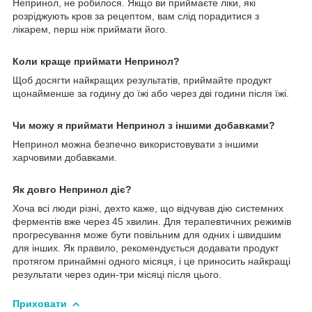
Непринол, не робилося. Якщо ви приймаєте ліки, які
розріджують кров за рецептом, вам слід порадитися з
лікарем, перш ніж приймати його.
Коли краще приймати Непринол?
Щоб досягти найкращих результатів, приймайте продукт
щонайменше за годину до їжі або через дві години після їжі.
Чи можу я приймати Непринол з іншими добавками?
Непринол можна безпечно використовувати з іншими
харчовими добавками.
Як довго Непринол діє?
Хоча всі люди різні, дехто каже, що відчував дію системних
ферментів вже через 45 хвилин. Для терапевтичних режимів
прогресування може бути повільним для одних і швидшим
для інших. Як правило, рекомендується додавати продукт
протягом принаймні одного місяця, і це приносить найкращі
результати через один-три місяці після цього.
Приховати