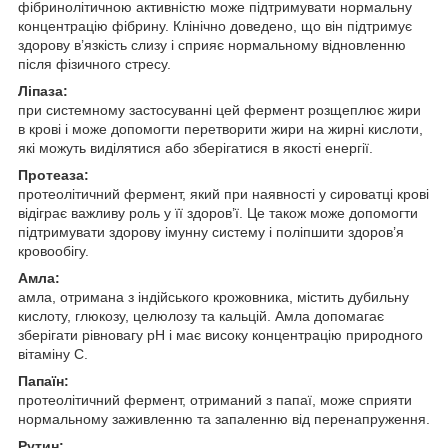
фібринолітичною активністю може підтримувати нормальну
концентрацію фібрину. Клінічно доведено, що він підтримує
здорову в’язкість слизу і сприяє нормальному відновленню
після фізичного стресу.
Ліпаза:
при системному застосуванні цей фермент розщеплює жири
в крові і може допомогти перетворити жири на жирні кислоти,
які можуть виділятися або зберігатися в якості енергії.
Протеаза:
протеолітичний фермент, який при наявності у сироватці крові
відіграє важливу роль у її здоров’ї. Це також може допомогти
підтримувати здорову імунну систему і поліпшити здоров’я
кровообігу.
Амла:
амла, отримана з індійського крожовника, містить дубильну
кислоту, глюкозу, целюлозу та кальцій. Амла допомагає
зберігати рівновагу pH і має високу концентрацію природного
вітаміну С.
Папаїн:
протеолітичний фермент, отриманий з папаї, може сприяти
нормальному заживленню та запаленню від перенапруження.
Рутин: