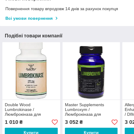
Повернення товару впродовж 14 днів за рахунок покупця
Всі умови повернення
Подібні товари компанії
Double Wood
Master Supplements
Alle
Lumbrokinase /
Lumbroxym /
Enha
Люмброкіназа для
Люмброкіназа для
/ DI
підтримки здорового
підтримки здорового
сист
1 010
3 052
3 0
₴
₴
кровообігу 120 капсул
кровообігу 62 капсули
капс
Купити
Купити