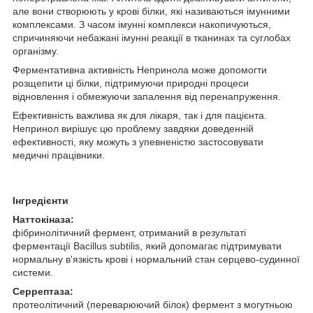
але вони створюють у крові білки, які називаються імунними
комплексами. З часом імунні комплекси накопичуються,
спричиняючи небажані імунні реакції в тканинах та суглобах
організму.
Ферментативна активність Непринола може допомогти
розщепити ці білки, підтримуючи природні процеси
відновлення і обмежуючи запалення від перенапруження.
Ефективність важлива як для лікаря, так і для пацієнта.
Непринол вирішує цю проблему завдяки доведенній
ефективності, яку можуть з упевненістю застосовувати
медичні працівники.
Інгредієнти
Наттокіназа:
фібринолітичний фермент, отриманий в результаті
ферментації Bacillus subtilis, який допомагає підтримувати
нормальну в'язкість крові і нормальний стан серцево-судинної
системи.
Серрептаза:
протеолітичний (переварюючий білок) фермент з могутньою