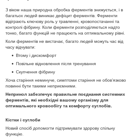
З віком наша природна обробка ферментів знижується, і в
багатьох людей виникає дефіцит ферментів. Ферменти
відіграють ключову роль у травленні, кровопостачанні та
контролі фібрину. Коли ферменти розподіляються надто
тонко, багато функцій не працюють на оптимальному рівні.
Коли ферментів не вистачає, багато людей можуть час від
часу відчувати:
Втому і дискомфорт
Повільне відновлення після тренування
Скупчення фібрину
Хоча старіння неминуче, симптоми старіння не обов’язково
повинні бути такими неприємними.
Непринол забезпечує правильне поєднання системних
ферментів, які необхідні вашому організму для
оптимального кровообігу та комфорту суглобів.
Кістки і суглоби
Новий спосіб допомогти підтримувати здорову спільну
функцію.