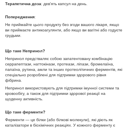
Терапетична доза
: дев'ять капсул на день.
Попередження
:
Не приймайте цього продукту без згоди вашого лікаря, якщо
ви приймаєте антикоагулянти, або якщо ви вагітні або годуєте
грудьми.
Що таке Непринол?
Непринол предстваляє собою запатентовану комбінацію
серрапептази, наттокінази, протеази, ліпази, бромелаїна,
папаїна, рутина, амли та інших протеолітичних ферментів, які
спеціально розроблені для підтримки здорового рівня
фібрина.
Непринол використовують для підтримки імунної системи та
кровообігу, а також для підтримки здорової реакції на
щоденну активність.
Що таке ферменти?
Ферменти — це білки (або білкові молекули), які діють як
каталізатори в біохімічних реакціях. У кожного ферменту є