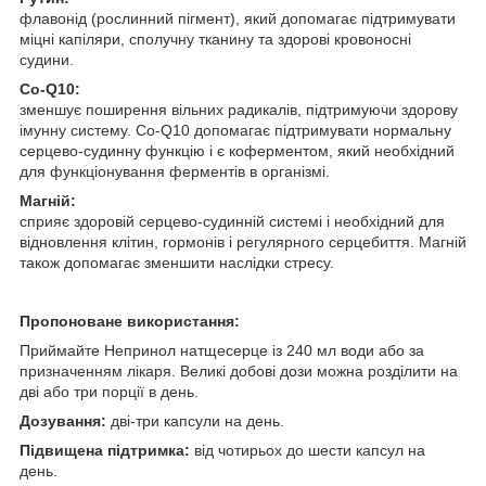
флавонід (рослинний пігмент), який допомагає підтримувати
міцні капіляри, сполучну тканину та здорові кровоносні
судини.
Co-Q10:
зменшує поширення вільних радикалів, підтримуючи здорову
імунну систему. Co-Q10 допомагає підтримувати нормальну
серцево-судинну функцію і є коферментом, який необхідний
для функціонування ферментів в організмі.
Магній:
сприяє здоровій серцево-судинній системі і необхідний для
відновлення клітин, гормонів і регулярного серцебиття. Магній
також допомагає зменшити наслідки стресу.
Пропоноване використання:
Приймайте Непринол натщесерце із 240 мл води або за
призначенням лікаря. Великі добові дози можна розділити на
дві або три порції в день.
Дозування:
дві-три капсули на день.
Підвищена підтримка:
від чотирьох до шести капсул на
день.