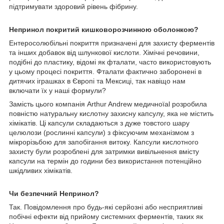
підтримувати здоровий рівень фібрину.
Непринол покритий кишковорозчинною оболонкою?
Ентеросолюбільні покриття призначені для захисту ферментів
та інших добавок від шлункової кислоти. Хімічні речовини,
подібні до пластику, відомі як фталати, часто використовують
у цьому процесі покриття. Фталати фактично заборонені в
дитячих іграшках в Європі та Мексиці, так навіщо нам
включати їх у наші формули?
Замість цього компанія Arthur Andrew медичноїal розробила
повністю натуральну кислотну захисну капсулу, яка не містить
хімікатів. Ці капсули складаються з дуже товстого шару
целюлози (рослинні капсули) з фіксуючим механізмом з
мікрорізьбою для запобігання витоку. Капсули кислотного
захисту були розроблені для затримки вивільнення вмісту
капсули на термін до години без використання потенційно
шкідливих хімікатів.
Чи безпечний Непринол?
Так. Повідомлення про будь-які серйозні або несприятливі
побічні ефекти від прийому системних ферментів, таких як