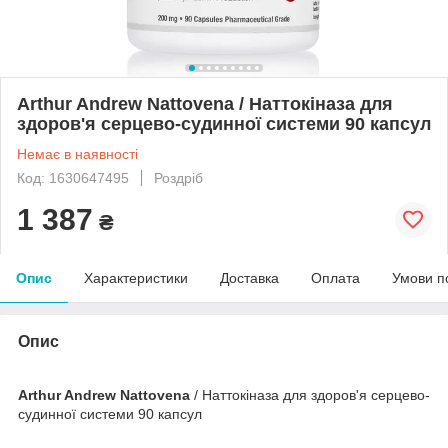
Arthur Andrew Nattovena / Наттокіназа для
здоров'я серцево-судинної системи 90 капсул
Немає в наявності
Код: 1630647495
Роздріб
1 387
₴
Опис
Характеристики
Доставка
Оплата
Умови п
Опис
Arthur Andrew Nattovena
/ Наттокіназа для здоров'я серцево-
судинної системи 90 капсул