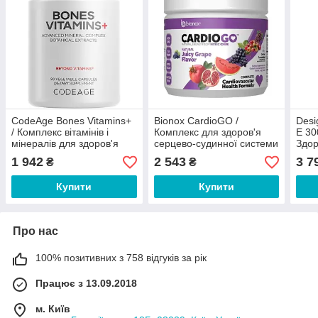
CodeAge Bones Vitamins+
Bionox CardioGO /
Desi
/ Комплекс вітамінів і
Комплекс для здоров'я
E 30
мінералів для здоров'я
серцево-судинної системи
Здор
кісток 90 капсул
смак винограду 210 г
суди
1 942
2 543
3 7
₴
₴
капс
Купити
Купити
Про нас
100% позитивних з 758 відгуків за рік
Працює з 13.09.2018
м. Київ