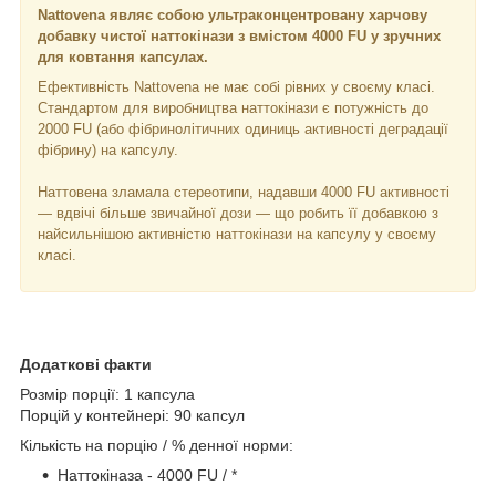
Nattovena являє собою ультраконцентровану харчову
добавку чистої наттокінази з вмістом 4000 FU у зручних
для ковтання капсулах.
Ефективність Nattovena не має собі рівних у своєму класі.
Стандартом для виробництва наттокінази є потужність до
2000 FU (або фібринолітичних одиниць активності деградації
фібрину) на капсулу.
Наттовена зламала стереотипи, надавши 4000 FU активності
— вдвічі більше звичайної дози — що робить її добавкою з
найсильнішою активністю наттокінази на капсулу у своєму
класі.
Додаткові факти
Розмір порції: 1 капсула
Порцій у контейнері: 90 капсул
Кількість на порцію / % денної норми:
Наттокіназа - 4000 FU / *