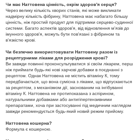
Ч
и має Наттовена цінність, окрім здоров'я серця?
Через велику кількість хворих станів, які може викликати
надмірну кількість фібрину, Наттовена має набагато більшу
цінність, ніж простий продукт для підтримки серцево-судинної
системи. Багато аспектів здоров'я, від відновлення м'язів до
імунного здоров'я, можуть бути пов'язані з фібрином та
в'язкістю крові.
Чи безпечно використовувати Наттовену разом із
рецептурними ліками для розрідження крові?
Ви завжди повинні проконсультуватися зі своїм лікарем, перш
ніж приймати будь-які нові харчові добавки в поєднанні з
рецептом. Однак Наттовена не містить вітаміну К, тому
передбачається, що вона сумісна з ліками, що відпускаються
за рецептом, з механізмом дії, заснованим на інгібуванні
вітаміну К. Наттовена не протипоказана з аспірином,
натуральними добавками або антигіпертензивними
препаратами, хоча при застосуванні під медичним наглядом
завжди рекомендується будь-який новий режим прийому.
Наттовена кошерна?
Формула є кошерною.