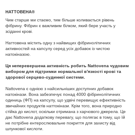
НАТТОВЕНА®
Чим старше ми стаємо, тим більше коливається рівень
фібрину. Фібрин є важливим білком, який бере участь у
зсіданні крові.
Наттовена містить одну з найвищих фібринолітичних
активностей на капсулу серед усіх добавок із чистою
натокіназою.
Ця неперевершена активність робить Nattovena чудовим
вибором для підтримки нормальної в'язкості крові та
здорової серцево-судинної системи.
Nattovena є однією з найсильніших доступних добавок
натокінази. Вона забезпечує понад 4000 фібринолітичних
одиниць (ФП) на капсулу, що удвічі перевищує ефективність
звичайних продуктів наттокінази. Крім того, вона природно
стійка до кислот, оскільки отримана з харчового джерела. Це
дає Nattovena додаткову перевагу, що полягає в тому, що їй
не потрібне ентерослювальне покриття для захисту від
шлункової кислоти.