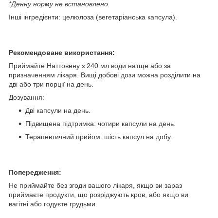
*Денну норму не встановлено.
Інші інгредієнти: целюлоза (вегетаріанська капсула).
Рекомендоване використання:
Приймайте Наттовену з 240 мл води натще або за
призначенням лікаря. Вищі добові дози можна розділити на
дві або три порції на день.
Дозування:
Дві капсули на день.
Підвищена підтримка: чотири капсули на день.
Терапевтичний прийом: шість капсул на добу.
Попередження:
Не приймайте без згоди вашого лікаря, якщо ви зараз
приймаєте продукти, що розріджують кров, або якщо ви
вагітні або годуєте грудьми.