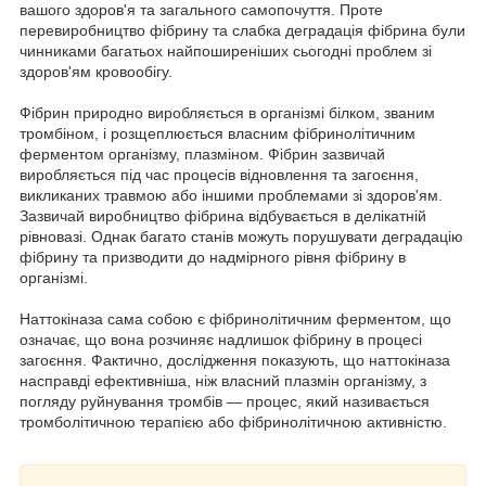
вашого здоров'я та загального самопочуття. Проте
перевиробництво фібрину та слабка деградація фібрина були
чинниками багатьох найпоширеніших сьогодні проблем зі
здоров'ям кровообігу.
Фібрин природно виробляється в організмі білком, званим
тромбіном, і розщеплюється власним фібринолітичним
ферментом організму, плазмiном. Фібрин зазвичай
виробляється під час процесів відновлення та загоєння,
викликаних травмою або іншими проблемами зі здоров'ям.
Зазвичай виробництво фібрина відбувається в делікатній
рівновазі. Однак багато станів можуть порушувати деградацію
фібрину та призводити до надмірного рівня фібрину в
організмі.
Наттокіназа сама собою є фібринолітичним ферментом, що
означає, що вона розчиняє надлишок фібрину в процесі
загоєння. Фактично, дослідження показують, що наттокіназа
насправді ефективніша, ніж власний плазмін організму, з
погляду руйнування тромбів — процес, який називається
тромболітичною терапією або фібринолітичною активністю.