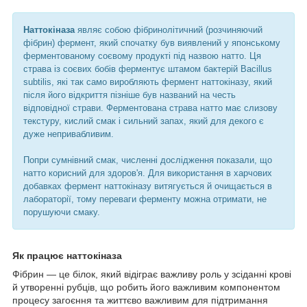
Наттокіназа
являє собою фібринолітичний (розчиняючий
фібрин) фермент, який спочатку був виявлений у японському
ферментованому соєвому продукті під назвою натто. Ця
страва із соєвих бобів ферментує штамом бактерій Bacillus
subtilis, які так само виробляють фермент наттокіназу, який
після його відкриття пізніше був названий на честь
відповідної страви. Ферментована страва натто має слизову
текстуру, кислий смак і сильний запах, який для декого є
дуже непривабливим.
Попри сумнівний смак, численні дослідження показали, що
натто корисний для здоров'я. Для використання в харчових
добавках фермент наттокіназу витягується й очищається в
лабораторії, тому переваги ферменту можна отримати, не
порушуючи смаку.
Як працює наттокіназа
Фібрин — це білок, який відіграє важливу роль у зсіданні крові
й утворенні рубців, що робить його важливим компонентом
процесу загоєння та життєво важливим для підтримання