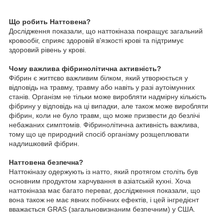
Що робить Наттовена?
Дослідження показали, що наттокіназа покращує загальний
кровообіг, сприяє здоровій в'язкості крові та підтримує
здоровий рівень у крові.
Чому важлива фібринолітична активність?
Фібрин є життєво важливим білком, який утворюється у
відповідь на травму, травму або навіть у разі аутоімунних
станів. Організм не тільки може виробляти надмірну кількість
фібрину у відповідь на ці випадки, але також може виробляти
фібрин, коли не було травм, що може призвести до безлічі
небажаних симптомів. Фібринолітична активність важлива,
тому що це природний спосіб організму розщеплювати
надлишковий фібрин.
Наттовена безпечна?
Наттокіназу одержують із натто, який протягом століть був
основним продуктом харчування в азіатській кухні. Хоча
наттокіназа має багато переваг, дослідження показали, що
вона також не має явних побічних ефектів, і цей інгредієнт
вважається GRAS (загальновизнаним безпечним) у США.