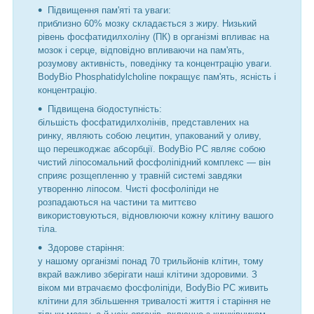
Підвищення пам'яті та уваги:
приблизно 60% мозку складається з жиру. Низький
рівень фосфатидилхоліну (ПК) в організмі впливає на
мозок і серце, відповідно впливаючи на пам'ять,
розумову активність, поведінку та концентрацію уваги.
BodyBio Phosphatidylcholine покращує пам'ять, ясність і
концентрацію.
Підвищена біодоступність:
більшість фосфатидилхолінів, представлених на
ринку, являють собою лецитин, упакований у оливу,
що перешкоджає абсорбції. BodyBio PC являє собою
чистий ліпосомальний фосфоліпідний комплекс — він
сприяє розщепленню у травній системі завдяки
утворенню ліпосом. Чисті фосфоліпіди не
розпадаються на частини та миттєво
використовуються, відновлюючи кожну клітину вашого
тіла.
Здорове старіння:
у нашому організмі понад 70 трильйонів клітин, тому
вкрай важливо зберігати наші клітини здоровими. З
віком ми втрачаємо фосфоліпіди, BodyBio PC живить
клітини для збільшення тривалості життя і старіння не