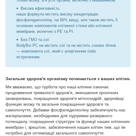
тільки мозку, а й усіх органів, включно з кишківником.
Висока ефективність:
наша формула містить високу концентрацію
фосфатидилхоліну, на 66% вищу, але також містить 5
основних компонентів клітинної стінки або клітинної
мембрани, включно з PE та PI.
Без ГМО та сої:
BodyBio PC не містить сої та не містить соєвих білків
— компонента сої, який є алергенним і/або
естрогенним.
Загальне здоров'я організму починається з ваших клітин.
Ми вважаємо, що турбота про наші клітини означає
продовження тривалості здоров'я, зменшення хронічних
захворювань, покращення здоров'я мітохондрій, здоровішу
функцію мозку та загальне покращення здоров'я та
самопочуття. Добавки фосфатидилхоліну забезпечують нас
матеріалами, необхідними для підтримки резервного
потенціалу, покращення структури та функції наших клітинних
мембран і, зрештою, забезпечення наших клітин тим, що їм
потрібно для оптимізації загального самопочуття.