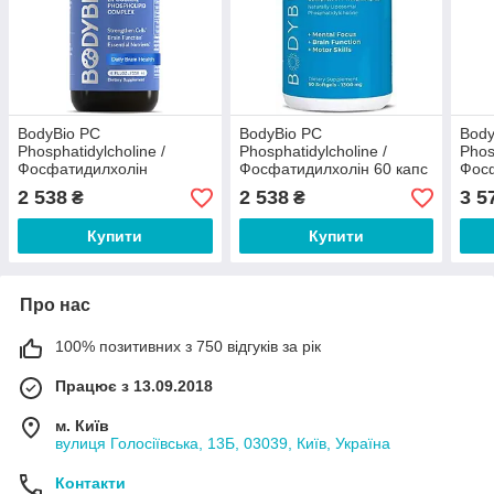
BodyBio PC
BodyBio PC
Body
Phosphatidylcholine /
Phosphatidylcholine /
Phos
Фосфатидилхолін
Фосфатидилхолін 60 капс
Фос
Підвищення пам'яті та
Підв
2 538
2 538
3 5
₴
₴
уваги 118 мл
уваг
Купити
Купити
Про нас
100% позитивних з 750 відгуків за рік
Працює з 13.09.2018
м. Київ
вулиця Голосіївська, 13Б, 03039, Київ, Україна
Контакти