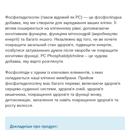
Фосфатидилхолін (також відомий як PC) — це фосфоліпідна
добавка, яку ми створили для заряджання ваших клітин. Її
вплив поширюється на клітинному рівні, допомагаючи
когнітивним функціям, функціям мітохондрій (виробництво
енергії) та багато іншого. Незалежно від того, чи ви хочете
покращити загальний стан здоров'я, підвищити енергію,
позбутися затуманених думок після хвороби чи покращити
когнітивні функції, PC Phosphatidylcholine – це чудова
добавка, яку варто розглянути.
Фосфоліпіди є одним із ключових елементів, з яких
складаються наші клітинні мембрани. Прийом
фосфатидилхоліну має багато переваг, включаючи здоров'я
серцево-судинної системи, здоров'я очей, здоров'я
кишечника, покращення здоров'я та функції мозку,
детоксикацію, запалення та навіть покращення здоров'я та
росту волосся.
Докладніше про продукт: