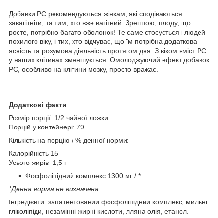
Добавки PC рекомендуються жінкам, які сподіваються
завагітніти, та тим, хто вже вагітний. Зрештою, плоду, що
росте, потрібно багато оболонок! Те саме стосується і людей
похилого віку, і тих, хто відчуває, що їм потрібна додаткова
ясність та розумова діяльність протягом дня. З віком вміст PC
у наших клітинах зменшується. Омолоджуючий ефект добавок
PC, особливо на клітини мозку, просто вражає.
Додаткові факти
Розмір порції: 1/2 чайної ложки
Порцій у контейнері: 79
Кількість на порцію / % денної норми:
Калорійність 15
Усього жирів 1,5 г
Фосфоліпідний комплекс 1300 мг / *
*Денна норма не визначена.
Інгредієнти: запатентований фосфоліпідний комплекс, мильні
гліколіпіди, незамінні жирні кислоти, лляна олія, етанол.