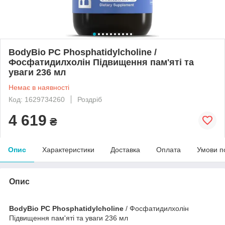
BodyBio PC Phosphatidylcholine /
Фосфатидилхолін Підвищення пам'яті та
уваги 236 мл
Немає в наявності
Код: 1629734260
Роздріб
4 619
₴
Опис
Характеристики
Доставка
Оплата
Умови п
Опис
BodyBio PC Phosphatidylcholine
/ Фосфатидилхолін
Підвищення пам'яті та уваги 236 мл