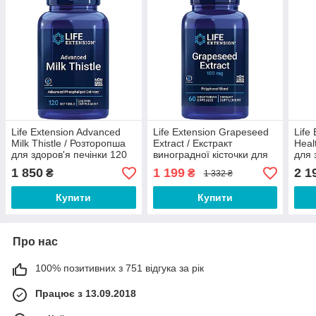
Life Extension Advanced
Life Extension Grapeseed
Life
Milk Thistle / Розторопша
Extract / Екстракт
Heal
для здоров'я печінки 120
виноградної кісточки для
для 
гель капсул
здоров'я серця 60 капсул
день
1 850
1 199
2 1
₴
₴
1 332 ₴
Термін 12/2026
Купити
Купити
Про нас
100% позитивних з 751 відгука за рік
Працює з 13.09.2018