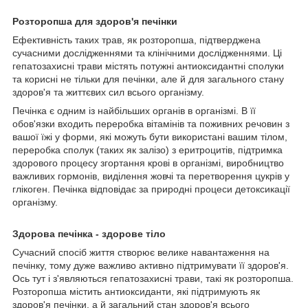
Розторопша для здоров'я печінки
Ефективність таких трав, як розторопша, підтверджена
сучасними дослідженнями та клінічними дослідженнями. Ці
гепатозахисні трави містять потужні антиоксидантні сполуки
та корисні не тільки для печінки, але й для загального стану
здоров'я та життєвих сил всього організму.
Печінка є одним із найбільших органів в організмі. В її
обов'язки входить переробка вітамінів та поживних речовин з
вашої їжі у форми, які можуть бути використані вашим тілом,
переробка сполук (таких як залізо) з еритроцитів, підтримка
здорового процесу згортання крові в організмі, виробництво
важливих гормонів, виділення жовчі та перетворення цукрів у
глікоген. Печінка відповідає за природні процеси детоксикації
організму.
Здорова печінка - здорове тіло
Сучасний спосіб життя створює велике навантаження на
печінку, тому дуже важливо активно підтримувати її здоров'я.
Ось тут і з'являються гепатозахисні трави, такі як розторопша.
Розторопша містить антиоксиданти, які підтримують як
здоров'я печінки, а й загальний стан здоров'я всього