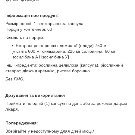
Інформація про продукт:
Розмір порції: 1 вегетаріанська капсула
Порцій у контейнері: 60
Кількість на порцію:
Екстракт розторопші плямистої (плоди) 750 мг
[містить 600 мг силімарина, 225 мг силібиніна, 60 мг
ізосилібина А і ізосилібина У]
Інші інгредієнти: рослинна целюлоза (капсула), ріослинний
стеарат, діоксид кремнію, рисове борошно.
Без ГМО.
Дозування та використання
Приймати по одній (1) капсулі на день або за рекомендацією
лікаря.
Попередження:
Зберігайте у недоступному дляя дітей місці./