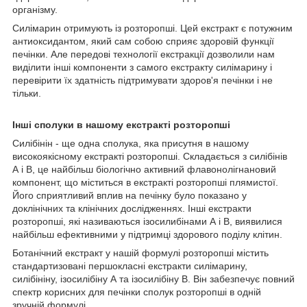
організму.
Силімарин отримують із розторопші. Цей екстракт є потужним
антиоксидантом, який сам собою сприяє здоровій функції
печінки. Але передові технології екстракції дозволили нам
виділити інші компоненти з самого екстракту силімарину і
перевірити їх здатність підтримувати здоров'я печінки і не
тільки.
Інші сполуки в нашому екстракті розторопші
Силібінін - ще одна сполука, яка присутня в нашому
високоякісному екстракті розторопші. Складається з силібінів
А і В, це найбільш біологічно активний флавонолігнановий
компонент, що міститься в екстракті розторопші плямистої.
Його сприятливий вплив на печінку було показано у
доклінічних та клінічних дослідженнях. Інші екстракти
розторопші, які називаються ізосилибінами А і В, виявилися
найбільш ефективними у підтримці здорового поділу клітин.
Ботанічний екстракт у нашій формулі розторопші містить
стандартизовані першокласні екстракти силімарину,
силібініну, ізосилібіну А та ізосилібіну В. Він забезпечує повний
спектр корисних для печінки сполук розторопші в одній
зручній формулі.