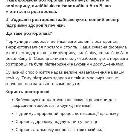
силімарину, силібінінів та ізосилибінів А та В, що
містяться в розторопші.
Ці з'єднання розторопші забезпечують повний спектр
підтримки здоров'я печінки.
Що таке розторопша?
Формули для здоров'я печінки, виготовлені з розторопші,
використовувалися протягом століть. Наша сучасна формула
містить стандартні дози силімарину, силібініну, ізосилібіну А та
ізосилибіну В. Саме ці активні сполуки забезпечують переваги
розторопші та були підтверджені науковими дослідженнями.
Сучасний спосіб життя надає велике навантаження на вашу
печінку. Тому підтримка здоров'я печінки має вирішальне
значення для загального самопочуття.
Користь розторопші
Забезпечує стандартизовані поживні речовини для
покращення здоров'я та функції печінки.
Підтримує природний процес детоксикації організму
Сприяє здоровому поділу клітин у печінці
Сприяє загальному здоров'ю та життєвій силі