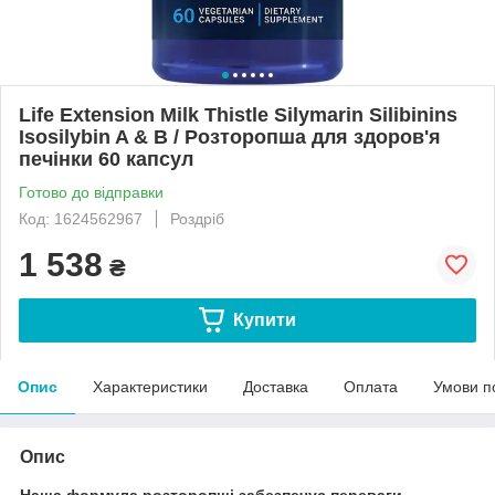
Life Extension Milk Thistle Silymarin Silibinins
Isosilybin A & B / Розторопша для здоров'я
печінки 60 капсул
Готово до відправки
Код: 1624562967
Роздріб
1 538
₴
Купити
Опис
Характеристики
Доставка
Оплата
Умови п
Опис
Наша формула розторопші забезпечує переваги