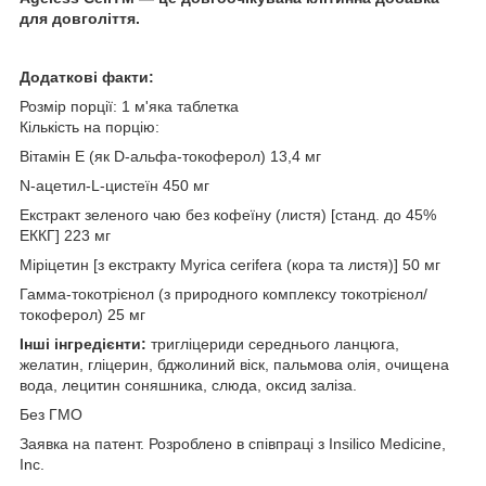
для довголіття.
Додаткові факти:
Розмір порції: 1 м'яка таблетка
Кількість на порцію:
Вітамін Е (як D-альфа-токоферол) 13,4 мг
N-ацетил-L-цистеїн 450 мг
Екстракт зеленого чаю без кофеїну (листя) [станд. до 45%
ЕККГ] 223 мг
Міріцетин [з екстракту Myrica cerifera (кора та листя)] 50 мг
Гамма-токотрієнол (з природного комплексу токотрієнол/
токоферол) 25 мг
Інші інгредієнти:
тригліцериди середнього ланцюга,
желатин, гліцерин, бджолиний віск, пальмова олія, очищена
вода, лецитин соняшника, слюда, оксид заліза.
Без ГМО
Заявка на патент. Розроблено в співпраці з Insilico Medicine,
Inc.