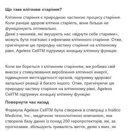
Що таке клітинне старіння?
Клітинне старіння є природною частиною процесу старіння.
Коли раніше здорові клітини старіють, вони більше не
функціонують оптимально.
Деякі з чинників, які змушують нас «відчути себе старими»,
можуть бути пов'язані з ефектами клітинного старіння. Отже,
пригнічуючи цю природну частину старіння на клітинному
рівні, Ageless CellTM підтримує юнацьку клітинну функцію.
Коли ми бореться з клітинним старінням, ми робимо свій
внесок у стимулювання вироблення клітинної енергії,
підвищення життєздатності органів, підтримку здорової
запальної реакції й багато іншого. Отже, пригнічуючи цю
природну частину старіння на клітинному рівні, Ageless
CellTM підтримує юнацьку клітинну функцію.
Повернути час назад
Формула Ageless CellTM була створена в співпраці з Insilico
Medicine, Inc., медичною технологічною компанією, яка
створила базу даних із понад 200 геропротекторів, які, за
прогнозами, збільшують тривалість життя, деякі з яких, як