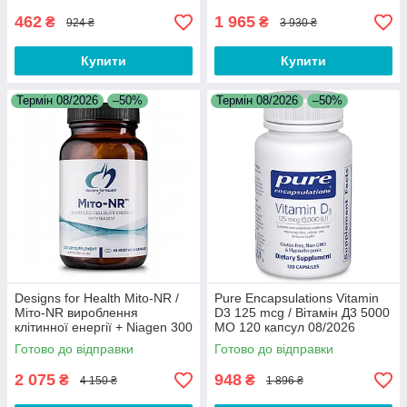
462
1 965
₴
₴
924 ₴
3 930 ₴
Купити
Купити
Термін 08/2026
–50%
Термін 08/2026
–50%
Designs for Health Mito-NR /
Pure Encapsulations Vitamin
Міто-NR вироблення
D3 125 mcg / Вітамін Д3 5000
клітинної енергії + Niagen 300
МО 120 капсул 08/2026
мг 60 капсул 08/2026
Готово до відправки
Готово до відправки
2 075
948
₴
₴
4 150 ₴
1 896 ₴