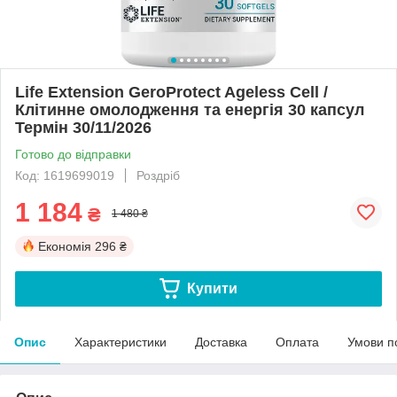
Life Extension GeroProtect Ageless Cell /
Клітинне омолодження та енергія 30 капсул
Термін 30/11/2026
Готово до відправки
Код: 1619699019
Роздріб
1 184
₴
1 480 ₴
Економія
296 ₴
Купити
Опис
Характеристики
Доставка
Оплата
Умови п