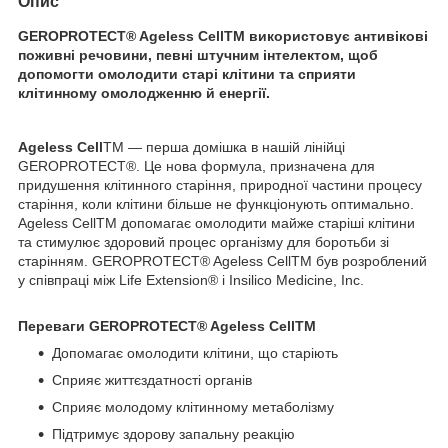
Опис
GEROPROTECT® Ageless CellTM використовує антивікові
поживні речовини, певні штучним інтелектом, щоб
допомогти омолодити старі клітини та сприяти
клітинному омолодженню й енергії.
Ageless Cell
TM — перша домішка в нашій лінійці
GEROPROTECT®. Це нова формула, призначена для
придушення клітинного старіння, природної частини процесу
старіння, коли клітини більше не функціонують оптимально.
Ageless CellTM допомагає омолодити майже старіші клітини
та стимулює здоровий процес організму для боротьби зі
старінням. GEROPROTECT® Ageless CellTM був розроблений
у співпраці між Life Extension® і Insilico Medicine, Inc.
Переваги GEROPROTECT® Ageless CellTM
Допомагає омолодити клітини, що старіють
Сприяє життєздатності органів
Сприяє молодому клітинному метаболізму
Підтримує здорову запальну реакцію