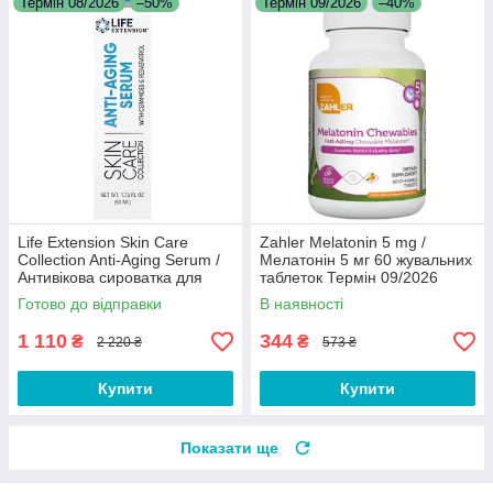
Термін 08/2026
–50%
Термін 09/2026
–40%
Life Extension Skin Care
Zahler Melatonin 5 mg /
Collection Anti-Aging Serum /
Мелатонін 5 мг 60 жувальних
Антивікова сироватка для
таблеток Термін 09/2026
шкіри 50 мл 08/2026
Готово до відправки
В наявності
1 110
344
₴
₴
2 220 ₴
573 ₴
Купити
Купити
Показати ще