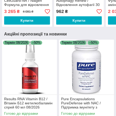
CellGuard-NR / Niagen
Autophagy Renew /
Фуль
Формула для відновлення
Відновлення аутофагії 30
амін
клітин та здорового
капсул
підт
3 265
962
2 0
₴
₴
4 081 ₴
старіння 60 капcул Термін
капс
30/11/2026
Купити
Купити
Акційні пропозиції та новинки
Термін 08/2026
–50%
Термін 08/2026
–50%
Results RNA Vitamin B12 /
Pure Encapsulations
Вітамін Б12 метилкобаламін
PureDefense with NAC /
спрей 60 мл 08/2026
Підтримка імунітету з
ацетилцистеїном 120 капсул
Готово до відправки
Готово до відправки
08/2026