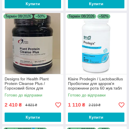
Купити
Купити
Термін 08/2026
–50%
Термін 08/2026
–50%
Designs for Health Plant
Klaire Prodegin / Lactobacillus
Protein Cleanse Plus /
Пробіотики для здоров'я
Гороховий білок для
порожнини рота 60 жув.табл
підтримки детоксикації 555 г
Термін 08/2026
Готово до відправки
Готово до відправки
08/2026
2 410
1 110
₴
₴
4 821 ₴
2 219 ₴
Купити
Купити