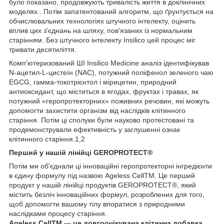
було показано, продовжують тривалість життя в доклінічних
моделях.. Потім запатентований алгоритм, що ґрунтується на
обчислювальних технологіях штучного інтелекту, оцінить
вплив цих з'єднань на шляху, пов'язаних із нормальним
старінням. Без штучного інтелекту Insilico цей процес міг
тривати десятиліття.
Комп'ютеризований ШІ Insilico Medicine аналіз ідентифікував
N-ацетил-L-цистеїн (NAC), потужний поліфенол зеленого чаю
EGCG, гамма-токотрієнтол і мірицетин, природний
антиоксидант, що міститься в ягодах, фруктах і травах, як
потужний «геропротекторних» поживних речовин, які можуть
допомогти захистити організм від наслідків клітинного
старіння. Потім ці сполуки були науково протестовані та
продемонстрували ефективність у заглушенні ознак
клітинного старіння.1,2
Перший у нашій лінійці GEROPROTECT®
Потім ми об'єднали ці інноваційні геропротекторні інгредієнти
в єдину формулу під назвою Ageless CellTM. Це перший
продукт у нашій лінійці продуктів GEROPROTECT®, який
містить безліч інноваційних формул, розроблених для того,
щоб допомогти вашому тілу впоратися з природними
наслідками процесу старіння.
Ageless CellTM — це довгоочікувана клітинна добавка