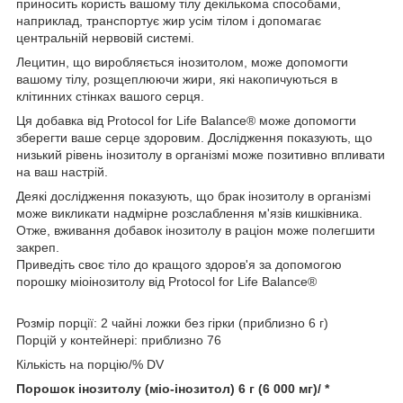
приносить користь вашому тілу декількома способами,
наприклад, транспортує жир усім тілом і допомагає
центральній нервовій системі.
Лецитин, що виробляється інозитолом, може допомогти
вашому тілу, розщеплюючи жири, які накопичуються в
клітинних стінках вашого серця.
Ця добавка від Protocol for Life Balance® може допомогти
зберегти ваше серце здоровим. Дослідження показують, що
низький рівень інозитолу в організмі може позитивно впливати
на ваш настрій.
Деякі дослідження показують, що брак інозитолу в організмі
може викликати надмірне розслаблення м'язів кишківника.
Отже, вживання добавок інозитолу в раціон може полегшити
закреп.
Приведіть своє тіло до кращого здоров'я за допомогою
порошку міоінозитолу від Protocol for Life Balance®
Розмір порції: 2 чайні ложки без гірки (приблизно 6 г)
Порцій у контейнері: приблизно 76
Кількість на порцію/% DV
Порошок інозитолу (міо-інозитол) 6 г (6 000 мг)/ *