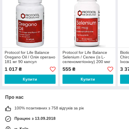
Protocol for Life Balance
Protocol for Life Balance
Biot
Oregano Oil / Олія орегано
Selenium / Селен (із L-
Chiro
181 мг 90 капсул
селенометіоніну) 200 мкг
Іноз
90 капсул
1 017
555
3 3
₴
₴
Купити
Купити
Про нас
100% позитивних з 758 відгуків за рік
Працює з 13.09.2018
м. Київ