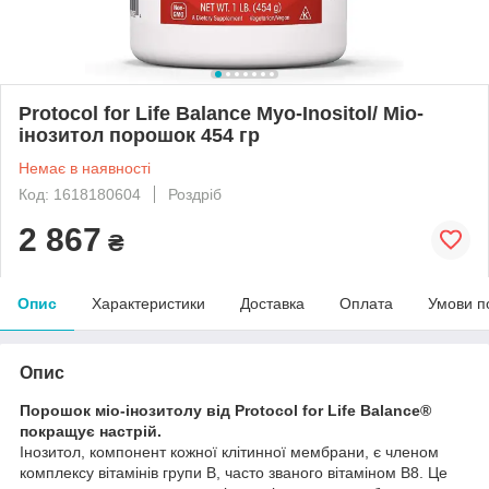
Protocol for Life Balance Myo-Inositol/ Міо-
інозитол порошок 454 гр
Немає в наявності
Код: 1618180604
Роздріб
2 867
₴
Опис
Характеристики
Доставка
Оплата
Умови п
Опис
Порошок міо-інозитолу від Protocol for Life Balance®
покращує настрій.
Інозитол, компонент кожної клітинної мембрани, є членом
комплексу вітамінів групи B, часто званого вітаміном В8. Це