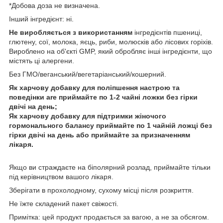
*Добова доза не визначена.
Інший інгредієнт: ні.
Не виробляється з використанням
інгредієнтів пшениці,
глютену, сої, молока, яєць, риби, молюсків або лісових горіхів.
Вироблено на об'єкті GMP, який обробляє інші інгредієнти, що
містять ці алергени.
Без ГМО/веганський/вегетаріанський/кошерний.
Як харчову добавку для поліпшення настрою та
поведінки are приймайте по 1-2 чайні ложки без гірки
двічі на день;
Як харчову добавку для підтримки жіночого
гормонального балансу приймайте по 1 чайній ложці без
гірки двічі на день або приймайте за призначенням
лікаря.
Якщо ви страждаєте на біполярний розлад, приймайте тільки
під керівництвом вашого лікаря.
Зберігати в прохолодному, сухому місці після розкриття.
Не їжте складений пакет свіжості.
Примітка: цей продукт продається за вагою, а не за обсягом.