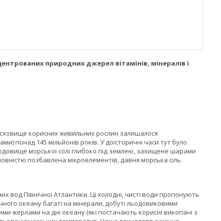
центрованих природних джерел вітамінів, мінералів і
е сховище корисних живильних рослин залишалося
) понад 145 мільйонів років. У доісторичні часи тут було
довище морської солі глибоко під землею, захищене шарами
а повністю позбавлена мікроелементів, давня морська сіль
х вод Північної Атлантики. Ці холодні, чисті води пропонують
чного океану багаті на мінерали, добуті льодовиковими
ими жерлами на дні океану (які постачають корисні викопані з
рольованих низьких температур. Наша технологія сушіння