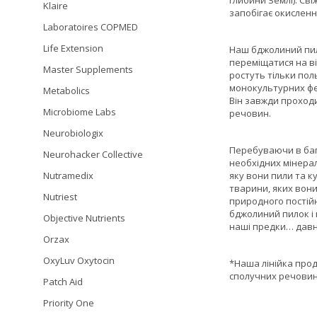
Klaire
запобігає окисленн
Laboratoires COPMED
Life Extension
Наш бджолиний пило
переміщатися на ві
Master Supplements
ростуть тільки пол
монокультурних фе
Metabolics
Він завжди проходи
Microbiome Labs
речовин.
Neurobiologix
Перебуваючи в баг
Neurohacker Collective
необхідних мінерал
яку вони пили та к
Nutramedix
тварини, яких вони
Nutriest
природного постійн
бджолиний пилок і 
Objective Nutrients
наші предки… давня
Orzax
OxyLuv Oxytocin
*Наша лінійка про
сполучних речовин
Patch Aid
Priority One