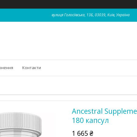
вулиця Голосіївська, 13Б, 03039, Київ, Україна
рнення
Контакти
Ancestral Suppleme
180 капсул
1 665 ₴