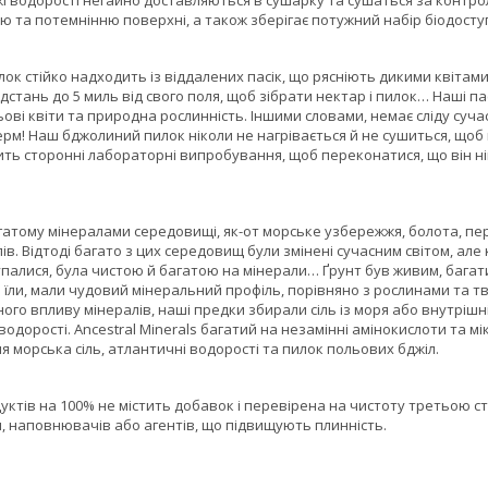
ю та потемнінню поверхні, а також зберігає потужний набір біодоступн
к стійко надходить із віддалених пасік, що рясніють дикими квітам
дстань до 5 миль від свого поля, щоб зібрати нектар і пилок… Наші па
ьові квіти та природна рослинність. Іншими словами, немає сліду с
рм! Наш бджолиний пилок ніколи не нагрівається й не сушиться, щоб
ть сторонні лабораторні випробування, щоб переконатися, що він ні
атому мінералами середовищі, як-от морське узбережжя, болота, пер
ів. Відтоді багато з цих середовищ були змінені сучасним світом, ал
упалися, була чистою й багатою на мінерали… Ґрунт був живим, багат
 їли, мали чудовий мінеральний профіль, порівняно з рослинами та т
ого впливу мінералів, наші предки збирали сіль із моря або внутрішні
водорості. Ancestral Minerals багатий на незамінні амінокислоти та
 морська сіль, атлантичні водорості та пилок польових бджіл.
дуктів на 100% не містить добавок і перевірена на чистоту третьою
, наповнювачів або агентів, що підвищують плинність.