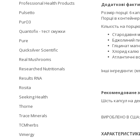
Professional Health Products
Додаткові факти
Розмір порції: 6 ка
Pulsetto
Порції в контейнері
PurO3
Кількість на порцію
Quantofix - тест смужки
Стародавня мо
Бджолиний пил
Pure
Гліцинат магн
Quicksilver Scientific
Хлорид калію 
Атлантичні во
Real Mushrooms
Researched Nutritionals
Інші інгредієнти: (
Results RNA
Rosita
Рекомендоване з
Seeking Health
Шість капсул на де
Thorne
Trace Minerals
ВИРОБЛЕНО В США: 
TCMherbs
ХАРАКТЕРИСТИК
Vimergy