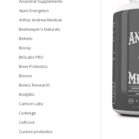
Ancestral Supplements
Apex Energetics
Arthur Andrew Medical
Beekeeper's Naturals
BeKeto
Bioray
BIOLabs PRO
Biom Probiotics
Bionox
Biotics Research
BodyBio
Carlson Labs
CodeAge
CellCore
Custom probiotics