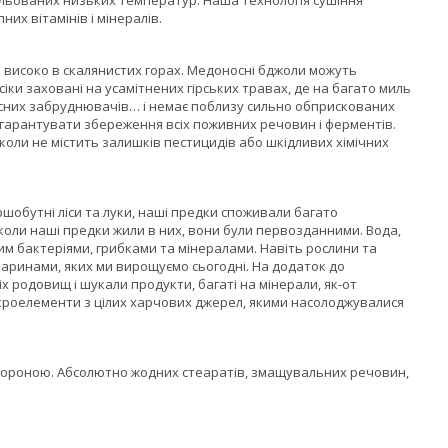
их вітамінів і мінералів.
и високо в скалянистих горах. Медоносні бджоли можуть
сіки заховані на усамітнених гірських травах, де на багато миль
учасних забруднювачів… і немає поблизу сильно обприскованих
 гарантувати збереження всіх поживних речовин і ферментів.
коли не містить залишків пестицидів або шкідливих хімічних
шобутні ліси та луки, наші предки споживали багато
е коли наші предки жили в них, вони були первозданними. Вода,
им бактеріями, грибками та мінералами. Навіть рослини та
варинами, яких ми вирощуємо сьогодні. На додаток до
х родовищ і шукали продукти, багаті на мінерали, як-от
 мікроелементи з цілих харчових джерел, якими насолоджувалися
 стороною. Абсолютно жодних стеаратів, змащувальних речовин,