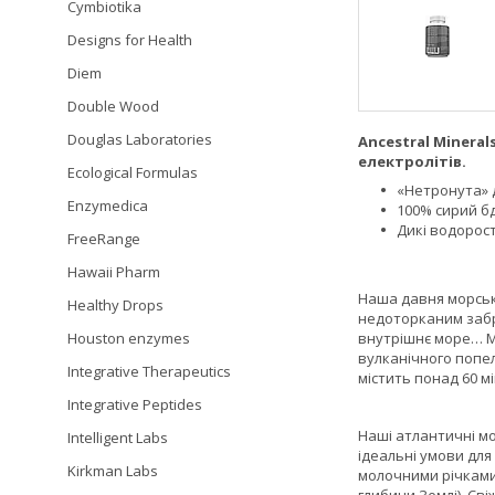
Cymbiotika
Designs for Health
Diem
Double Wood
Douglas Laboratories
Ancestral Minera
електролітів.
Ecological Formulas
«Нетронута» 
Enzymedica
100% сирий б
Дикі водорост
FreeRange
Hawaii Pharm
Наша давня морськ
Healthy Drops
недоторканим забру
внутрішнє море… М
Houston enzymes
вулканічного попел
Integrative Therapeutics
містить понад 60 м
Integrative Peptides
Наші атлантичні мо
Intelligent Labs
ідеальні умови дл
Kirkman Labs
молочними річками 
глибини Землі). Св