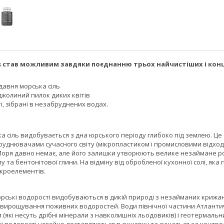
ls став можливим завдяки поєднанню трьох найчистіших і кон
давня морська сіль
джолиний пилок диких квітів
і, зібрані в незабруднених водах.
а сіль видобувається з дна юрського періоду глибоко під землею. Ц
днювачами сучасного світу (мікропластиком і промисловими відходами
оря давно немає, але його залишки утворюють велике незаймане ро
у та бентонітової глини. На відміну від обробленої кухонної солі, як
ікроелементів.
рські водорості видобуваються в дикій природі з незайманих крижани
я вирощування поживних водоростей. Води північної частини Атланти
(які несуть дрібні мінерали з навколишніх льодовиків) і геотермальн
іжі водорості негайно доставляються в сушарку та сушаться за конт