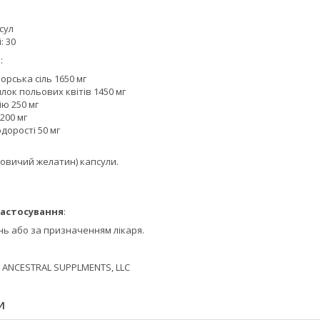
псул
: 30
:
рська сіль 1650 мг
ок польових квітів 1450 мг
ію 250 мг
200 мг
дорості 50 мг
яловичий желатин) капсули.
астосування
:
нь або за призначенням лікаря.
ANCESTRAL SUPPLMENTS, LLC
И