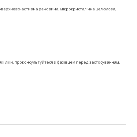
е поверхнево-активна речовина, мікрокристалічна целюлоза,
які ліки, проконсультуйтеся з фахівцем перед застосуванням.