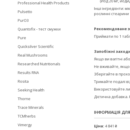
(Йод 20 мг, йодид
Professional Health Products
Інші інгредієнти: 
Pulsetto
рослинні стеарини
PurO3
Рекомендоване з
Quantofix - тест смужки
Приймати по 1 табл
Pure
Quicksilver Scientific
Запобіжні заходи
Real Mushrooms
Якщо ви вагітні аб
Researched Nutritionals
Не вживайте, якщо 
Results RNA
Зберігайте в прохол
Rosita
Тримайте подалі ві
Використовуйте ли
Seeking Health
Дієтична добавка. 
Thorne
Trace Minerals
ІНФОРМАЦІЯ ДЛ
TCMherbs
Vimergy
Ціна:
4 841 ₴