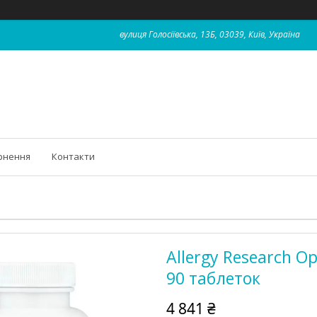
вулиця Голосіївська, 13Б, 03039, Київ, Україна
рнення
Контакти
Allergy Research O
90 таблеток
4 841 ₴