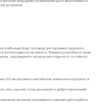
в із високим природним споживанням цього мікроелемента.
очне дозування.
у комбінацію йоду та йодиду для підтримки здорового
я та антиоксидантної активності. Формула розроблена таким
ів, і підтримувати загальну життєздатність та стійкість
іну (T3), які регулюють метаболізм, енергетичні процеси та
ля, але у зручній, точно дозованій та добре переносимій
допомагаючи організму підтримувати здоров’я щитоподібної