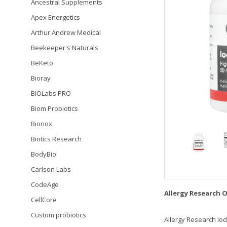
Ancestral Supplements
Apex Energetics
Arthur Andrew Medical
Beekeeper's Naturals
BeKeto
Bioray
BIOLabs PRO
Biom Probiotics
Bionox
Biotics Research
BodyBio
Carlson Labs
CodeAge
Allergy Research 
CellCore
Custom probiotics
Allergy Research I