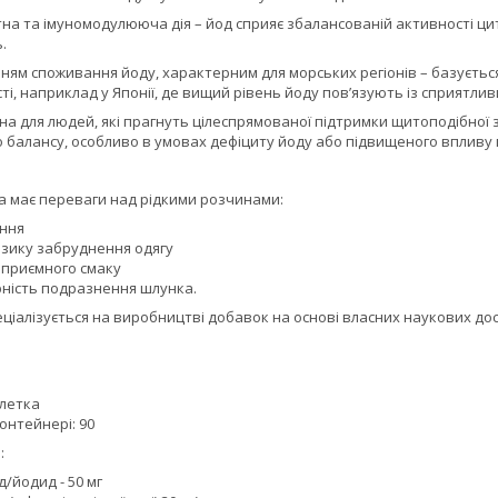
а та імуномодулююча дія – йод сприяє збалансованій активності цит
.
вням споживання йоду, характерним для морських регіонів – базуєтьс
ті, наприклад у Японії, де вищий рівень йоду пов’язують із сприятли
 для людей, які прагнуть цілеспрямованої підтримки щитоподібної за
о балансу, особливо в умовах дефіциту йоду або підвищеного впливу 
 має переваги над рідкими розчинами:
ння
изику забруднення одягу
еприємного смаку
ність подразнення шлунка.
пеціалізується на виробництві добавок на основі власних наукових до
блетка
контейнері: 90
:
/йодид - 50 мг