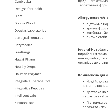
щоденного отриман
Cymbiotika
Таблетована форма
Designs for Health
Diem
Allergy Research I
Double Wood
підтримка но
зручна форма
Douglas Laboratories
комбінація йо
висока стабіл
Ecological Formulas
Enzymedica
Iodoral®
є таблет
FreeRange
вироблення гормоні
чином, щоб відтвор
Hawaii Pharm
організму до впливу
Healthy Drops
Houston enzymes
Комплексна дія й
Integrative Therapeutics
Йод і йодид к
клітинне віднов
Integrative Peptides
Доставка на о
Intelligent Labs
таблетованій фо
Підтримка дет
Kirkman Labs
залози та кліти