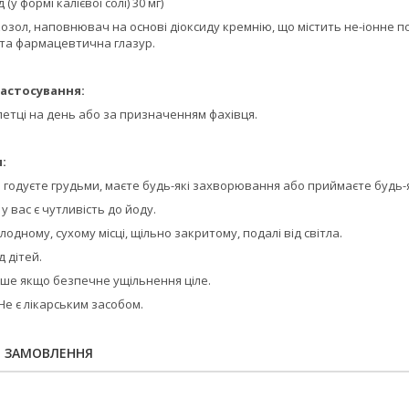
 (у формі калієвої солі) 30 мг)
мікозол, наповнювач на основі діоксиду кремнію, що містить не-іонн
 та фармацевтична глазур.
астосування:
етці на день або за призначенням фахівця.
:
о годуєте грудьми, маєте будь-які захворювання або приймаєте будь-
у вас є чутливість до йоду.
одному, сухому місці, щільно закритому, подалі від світла.
д дітей.
ше якщо безпечне ущільнення ціле.
Не є лікарським засобом.
Я ЗАМОВЛЕННЯ