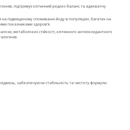
окінів, підтримує клітинний редокс‑баланс та адекватну
я на підвищеному споживанні йоду в популяціях, багатих на
вими показниками здоров’я.
лози, метаболічної стійкості, клітинного антиоксидантного
галогенів.
сліджень, забезпечуючи стабільність та чистоту формули.