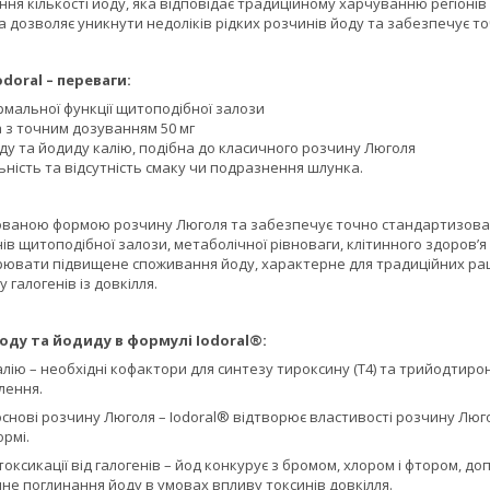
ня кількості йоду, яка відповідає традиційному харчуванню регіоні
 дозволяє уникнути недоліків рідких розчинів йоду та забезпечує т
odoral – переваги:
рмальної функції щитоподібної залози
 з точним дозуванням 50 мг
ду та йодиду калію, подібна до класичного розчину Люголя
ьність та відсутність смаку чи подразнення шлунка.
ованою формою розчину Люголя та забезпечує точно стандартизован
в щитоподібної залози, метаболічної рівноваги, клітинного здоров’
ювати підвищене споживання йоду, характерне для традиційних раціон
 галогенів із довкілля.
оду та йодиду в формулі Iodoral®:
алію – необхідні кофактори для синтезу тироксину (T4) та трийодтирон
лення.
снові розчину Люголя – Iodoral® відтворює властивості розчину Люго
рмі.
оксикації від галогенів – йод конкурує з бромом, хлором і фтором, 
нне поглинання йоду в умовах впливу токсинів довкілля.