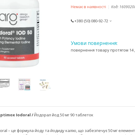
Немає в наявності
Код:
1609020
+380 (50) 080-92-72
повернення товару протягом 14 
Optimox
Iodoral /
Йодорал йод 50 мг 90 таблеток
odoral – це формула йоду та йодиду калію, що забезпечує 50 мг елеме