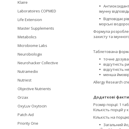
Klaire
Антиоксидантн
Laboratoires COPMED
імунну відповідь
Відповідає рі
Life Extension
морські водорос
Master Supplements
Формула розроблена
захисту та імунног
Metabolics
Microbiome Labs
Таблетована форма
Neurobiologix
точне дозува
Neurohacker Collective
відсутність р
відсутність н
Nutramedix
менша ймовір
Nutriest
Allergy Research с
Objective Nutrients
Додаткові факти
Orzax
Розмір порції: 1 та
OxyLuv Oxytocin
Кількість порцій у 
Patch Aid
Кількість на порцію
Priority One
Загальний йод