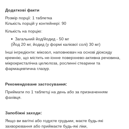
Додаткові факти
Розмір порції: 1 таблетка
Кількість порцій у контейнері: 90
Кількість на порцію:
Загальний йод/йодид - 50 мг
(Йод 20 мг, йодид (у формі калієвої солі) 30 мг)
Інші інгредієнти: мікозол, наповнювач на основі діоксиду
кремнію, що містить не-іонне поверхнево-активна речовина,
мікрокристалічна целюлоза, рослинні стеарини та
фармацевтична глазур.
Рекомендоване застосування:
Приймати по 1 таблетці на день або за призначенням
фахівця.
Запобіжні заходи:
Якщо ви вагітні або годуєте грудьми, маєте будь-які
захворювання або приймаєте будь-які ліки,