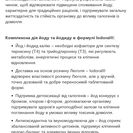
чином, щоб відтворювати підвищене споживання йоду,
характерне для традиційних раціонів, і підтримувати загальну
життєздатність та стійкість організму до впливу галогенів із
довкілля.
Комплексна дія йоду та йодиду в формулі Iodoral®:
Йод і йодид калію – необхідні кофактори для синтезу
тироксину (T4) та трийодтироніну (T3), які регулюють
метаболізм, енергетичні процеси та клітинне
відновлення.
Доставка на основі розчину Люголя – Iodoral®
відтворює властивості розчину Люголя, але у зручній,
точно дозованій та добре переносимій таблетованій
формі.
Підтримка детоксикації від галогенів – йод конкурує з
бромом, хлором і фтором, допомагаючи організму
підтримувати здоров’я щитоподібної залози та клітинне
поглинання йоду в умовах впливу токсинів довкілля.
Антиоксидантна та імуномодулююча дія – йод сприяє
збалансованій активності цитокінів, підтримує клітинний
редокс‑баланс та адекватну імунну відповідь.