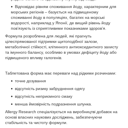
Відповідає рівням споживання йоду, характерним для
морських регіонів – базується на підвищеному
споживанні йоду в популяціях, багатих на морські
водорості, наприклад у Японії, де вищий рівень йоду
пов’язують із сприятливими показниками здоров’я.
Формула розроблена для людей, які прагнуть
цілеспрямованої підтримки щитоподібної залози,
метаболічної стійкості, клітинного антиоксидантного захисту
та імунного балансу, особливо в умовах дефіциту йоду або
підвищеного впливу галогенів.
Таблетована форма має переваги над рідкими розчинами:
точне дозування
відсутність ризику забруднення одягу
відсутність неприємного смаку
менша ймовірність подразнення шлунка.
Allergy Research спеціалізується на виробництві добавок на
основі власних наукових досліджень, забезпечуючи
стабільність та чистоту формули.