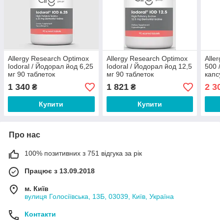
Allergy Research Optimox
Allergy Research Optimox
Alle
Iodoral / Йодорал йод 6,25
Iodoral / Йодорал йод 12,5
500 
мг 90 таблеток
мг 90 таблеток
капс
1 340
1 821
2 3
₴
₴
Купити
Купити
Про нас
100% позитивних з 751 відгука за рік
Працює з 13.09.2018
м. Київ
вулиця Голосіївська, 13Б, 03039, Київ, Україна
Контакти