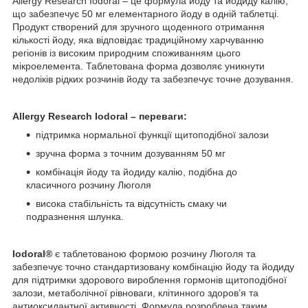
Allergy Research Iodoral – це формула йоду та йодиду калію,
що забезпечує 50 мг елементарного йоду в одній таблетці.
Продукт створений для зручного щоденного отримання
кількості йоду, яка відповідає традиційному харчуванню
регіонів із високим природним споживанням цього
мікроелемента. Таблетована форма дозволяє уникнути
недоліків рідких розчинів йоду та забезпечує точне дозування.
Allergy Research Iodoral – переваги:
підтримка нормальної функції щитоподібної залози
зручна форма з точним дозуванням 50 мг
комбінація йоду та йодиду калію, подібна до
класичного розчину Люголя
висока стабільність та відсутність смаку чи
подразнення шлунка.
Iodoral®
є таблетованою формою розчину Люголя та
забезпечує точно стандартизовану комбінацію йоду та йодиду
для підтримки здорового вироблення гормонів щитоподібної
залози, метаболічної рівноваги, клітинного здоров’я та
антиоксидантної активності. Формула розроблена таким