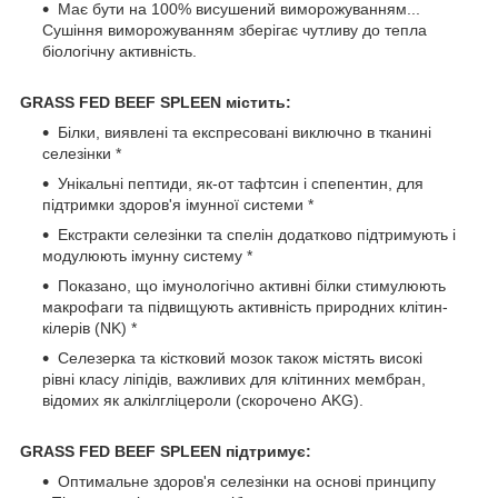
Має бути на 100% висушений виморожуванням...
Сушіння виморожуванням зберігає чутливу до тепла
біологічну активність.
GRASS FED BEEF SPLEEN містить:
Білки, виявлені та експресовані виключно в тканині
селезінки *
Унікальні пептиди, як-от тафтсин і спепентин, для
підтримки здоров'я імунної системи *
Екстракти селезінки та спелін додатково підтримують і
модулюють імунну систему *
Показано, що імунологічно активні білки стимулюють
макрофаги та підвищують активність природних клітин-
кілерів (NK) *
Селезерка та кістковий мозок також містять високі
рівні класу ліпідів, важливих для клітинних мембран,
відомих як алкілгліцероли (скорочено AKG).
GRASS FED BEEF SPLEEN підтримує:
Оптимальне здоров'я селезінки на основі принципу