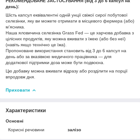
РЕКОМЕНДОВАНЕ ЗАСТОСУВАННЯ (від 3 до 6 капсул на
день):
Шість капсул еквівалентні одній унції свіжої сирої побутової
селезінки, яку ви можете отримати в місцевого фермера (або)
м'ясника.
Наша яловичина селезінка Grass Fed — це харчова добавка з
цілісних продуктів, яку можна вживати з їжею (або без неї)
(навіть якщо технічно це їжа).
Пропоноване використання становить від 3 до 6 капсул на
день або за вказівкою медичного працівника — для
додаткової підтримки доза може бути подвоєна.
Цю добавку можна вживати відразу або розділити на порції
впродовж дня.
Приховати
Характеристики
Основні
Корисні речовини
залізо