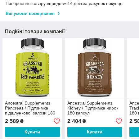
Повернення товару впродовж 14 днів за рахунок покупця
Всі умови повернення
Подібні товари компанії
Ancestral Supplements
Ancestral Supplements
Ance
Pancreas / Підтримка
Kidney / Підтримка нирок
Trac
підшлункової залози 180
180 капсул
180 
капсул
2 589
2 404
2 5
₴
₴
Купити
Купити