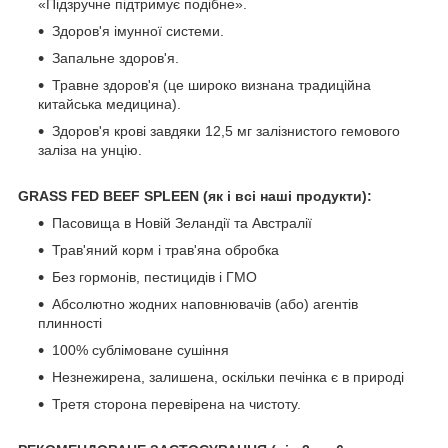
«Підзручне підтримує подібне».
Здоров'я імунної системи.
Запальне здоров'я.
Травне здоров'я (це широко визнана традиційна
китайська медицина).
Здоров'я крові завдяки 12,5 мг залізнистого гемового
заліза на унцію.
GRASS FED BEEF SPLEEN (як і всі наші продукти):
Пасовища в Новій Зеландії та Австралії
Трав'яний корм і трав'яна обробка
Без гормонів, пестицидів і ГМО
Абсолютно жодних наповнювачів (або) агентів
плинності
100% сублімоване сушіння
Незнежирена, залишена, оскільки печінка є в природі
Третя сторона перевірена на чистоту.