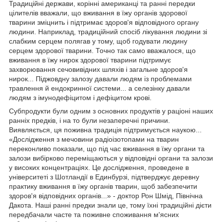
Традиційні держави, корінні американці та ранні передки
цілителів вважали, що вживання в їжу органів здорової
тварини зміцнить і підтримає здоров'я відповідного органу
людини. Наприклад, традиційний спосіб лікування людини зі
слабким серцем полягав у тому, щоб годувати людину
серцем здорової тварини. Точно так само вважалося, що
вживання в їжу нирок здорової тварини підтримує
захворювання сечовивідних шляхів і загальне здоров'я
нирок... Піджовдну залозу давали людям із проблемами
травлення й ендокринної системи... а селезінку давали
людям з імунодефіцитом і дефіцитом крові.
Субпродукти були одним з основних продуктів у раціоні наших
ранніх предків, і на то були незаперечні причини.
Виявляється, ця поживна традиція підтримується наукою...
«Дослідження з мечовини радіоізотопами на тварин
переконливо показали, що під час вживання в їжу органи та
залози вибірково переміщаються у відповідні органи та залози
у високих концентраціях. Це дослідження, проведене в
університеті з Шотландії в Единбурзі, підтверджує деревну
практику вживання в їжу органів тварин, щоб забезпечити
здоров'я відповідних органів...» - доктор Рон Шмід, Північна
Дакота. Наші ранні предки знали це, тому їхні традиційні дієти
передбачали часте та поживне споживання м'ясних