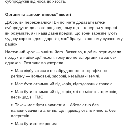
субпродуктів від носа до хвоста.
Органи та залози високої якості
Добре, ви переконалися! Ви почнете додавати м'ясні
субпродукти до свого раціону, тому що... тепер ви утворені...
ви розумієте, як і наші давні предки, що вони забезпечують
чудову користь для здоров'я, якої бракує в нашому сучасному
раціоні.
Наступний крок — знайти його. Важливо, щоб ви отримували
продукти найвищої якості, тому що не всі органи та залози
однакові. Розглянемо джерела.
Має відбуватися з незабрудненого географічного
регіону — ізольовані, здорові, незаймані землі.
Має бути отриманий від корів, відгодованих травою.
Має бути отриманий від корів, які не містять гормонів,
пестицидів і ГМО.
Також має бути надчистим... Абсолютно без
наповнювачів та агентів, що підвищують плинність, без
алергенів.
Має бути знежиреним.