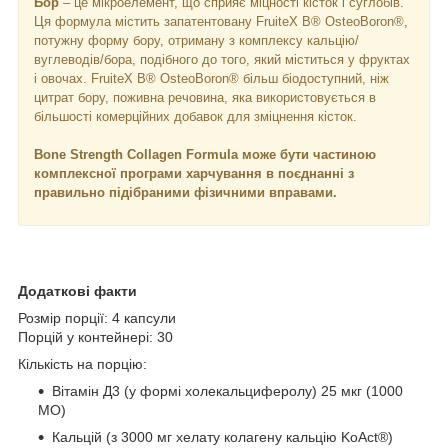
Бор
– це мікроелемент, що сприяє міцності кісток і суглобів.
Ця формула містить запатентовану FruiteX B® OsteoBoron®,
потужну форму бору, отриману з комплексу кальцію/
вуглеводів/бора, подібного до того, який міститься у фруктах
і овочах. FruiteX B® OsteoBoron® більш біодоступний, ніж
цитрат бору, поживна речовина, яка використовується в
більшості комерційних добавок для зміцнення кісток.
Bone Strength Collagen Formula може бути частиною
комплексної програми харчування в поєднанні з
правильно підібраними фізичними вправами.
Додаткові факти
Розмір порції: 4 капсули
Порцій у контейнері: 30
Кількість на порцію:
Вітамін Д3 (у формі холекальциферолу) 25 мкг (1000
МО)
Кальцій (з 3000 мг хелату колагену кальцію KoAct®)