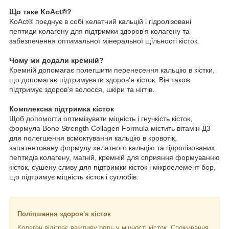
Що таке KoAct®
?
KoAct® поєднує в собі хелатний кальцій і гідролізовані
пептиди колагену для підтримки здоров'я колагену та
забезпечення оптимальної мінеральної щільності кісток.
Чому ми додали кремній?
Кремній допомагає полегшити перенесення кальцію в кістки,
що допомагає підтримувати здоров'я кісток. Він також
підтримує здоров'я волосся, шкіри та нігтів.
Комплексна підтримка кісток
Щоб допомогти оптимізувати міцність і гнучкість кісток,
формула Bone Strength Collagen Formula містить вітамін Д3
для полегшення всмоктування кальцію в кровотік,
запатентовану формулу хелатного кальцію та гідролізованих
пептидів колагену, магній, кремній для сприяння формуванню
кісток, сушену сливу для підтримки кісток і мікроелемент бор,
що підтримує міцність кісток і суглобів.
Поліпшення здоров'я кісток
Колаген відіграє важливу роль у міцності кісток. Споживання