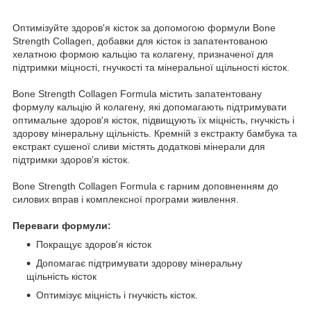
Оптимізуйте здоров'я кісток за допомогою формули Bone
Strength Collagen, добавки для кісток із запатентованою
хелатною формою кальцію та колагену, призначеної для
підтримки міцності, гнучкості та мінеральної щільності кісток.
Bone Strength Collagen Formula містить запатентовану
формулу кальцію й колагену, які допомагають підтримувати
оптимальне здоров'я кісток, підвищують їх міцність, гнучкість і
здорову мінеральну щільність. Кремній з екстракту бамбука та
екстракт сушеної сливи містять додаткові мінерали для
підтримки здоров'я кісток.
Bone Strength Collagen Formula є гарним доповненням до
силових вправ і комплексної програми живлення.
Переваги формули:
Покращує здоров'я кісток
Допомагає підтримувати здорову мінеральну
щільність кісток
Оптимізує міцність і гнучкість кісток.