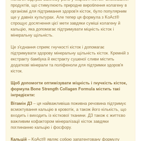
продуктів, що стимулюють природне вироблення колагену в
організмі для підтримання здоров'я кісток, було популярним
ще у давніх культурах. Але тепер ця формула з KoAct®
спрощує досягнення цієї мети завдяки суміші колагену й
кальцію, яка допомагає підтримувати міцність кісток і
мінеральну щільність.
Це з'єднання сприяє гнучкості кісток і допомагає
підтримувати здорову мінеральну щільність кісток. Кремній з
екстракту бамбука й екстракту сушеної сливи містить
додаткові мінерали та поліфеноли для підтримки здоров'я
кісток.
Щоб допомогти оптимізувати міцність і гнучкість кісток,
формула Bone Strength Collagen Formula містить такі
інгредієнти:
Вітамін Д3
– ця найважливіша поживна речовина підтримує
всмоктування кальцію в кровотік, а також його кількість, що
входить і виходить із кісткової тканини. Д3 також є життєво
важливим кофактором мінералізації кісток завдяки
поглинанню кальцію і фосфору.
Кальцій
– KoAct® являє собою запатентовану формулу