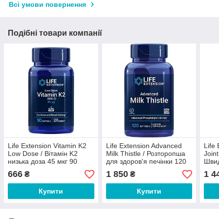
Всі умови повернення
Подібні товари компанії
Life Extension Vitamin K2
Life Extension Advanced
Life
Low Dose / Вітамін K2
Milk Thistle / Розторопша
Join
низька доза 45 мкг 90
для здоров'я печінки 120
Шви
м'яких капсул
гель капсул
для 
666
1 850
1 4
₴
₴
Купити
Купити