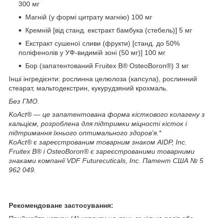
300 мг
Магній (у формі цитрату магнію) 100 мг
Кремній [від станд. екстракт бамбука (стебель)] 5 мг
Екстракт сушеної сливи (фрукти) [станд. до 50%
поліфенолів у УФ-видимій зоні (50 мг)] 100 мг
Бор (запатентований Fruitex B® OsteoBoron®) 3 мг
Інші інгредієнти: рослинна целюлоза (капсула), рослинний
стеарат, мальтодекстрин, кукурудзяний крохмаль.
Без ГМО.
KoAct® — це запатентована форма кісткового колагену з
кальцієм, розроблена для підтримки міцності кісток і
підтримання їхнього оптимального здоров'я.*
KoAct® є зареєстрованим товарним знаком AIDP, Inc.
Fruitex B® і OsteoBoron® є зареєстрованими товарними
знаками компанії VDF Futurecuticals, Inc. Патент США № 5
962 049.
Рекомендоване застосування: