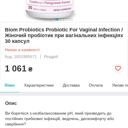
Biom Probiotics Probiotic For Vaginal Infection /
Жіночий пробіотик при вагінальних інфекціях
30 капсул
Немає в наявності
Код: 1601985671
Роздріб
1 061
₴
Опис
Характеристики
Доставка
Оплата
Умови п
Опис
Ви боретеся з незбалансованим pH, який призводить до
постійних грибкових інфекцій, виділень, дискомфорту або
свербіння?