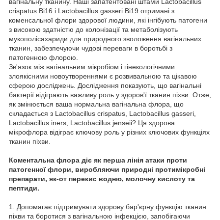
вагінальну тканину. Наші запатентовані штами Lactobacillus
crispatus Bi16 і Lactobacillus gasseri Bi19 отримані з
коменсальної флори здорової людини, які інгібують патогени
з високою здатністю до колонізації та метаболізують
мукополісахариди для природного зволоження вагінальних
тканин, забезпечуючи чудові переваги в боротьбі з
патогенною флорою.
Зв'язок між вагінальним мікробіом і гінекологічними
злоякісними новоутвореннями є розвивальною та цікавою
сферою досліджень. Дослідження показують, що вагінальні
бактерії відіграють важливу роль у здоров'ї тканин піхви. Отже,
як змінюється ваша нормальна вагінальна флора, що
складається з Lactobacillus crispatus, Lactobacillus gasseri,
Lactobacillus iners, Lactobacillus jenseii? Ця здорова
мікрофлора відіграє ключову роль у різних ключових функціях
тканин піхви.
Коментальна флора діє як перша лінія атаки проти
патогенної флори, виробляючи природні протимікробні
препарати, як-от перекис водню, молочну кислоту та
пептиди.
1. Допомагає підтримувати здорову бар'єрну функцію тканин
піхви та боротися з вагінальною інфекцією, запобігаючи