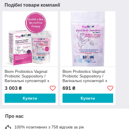
Подібні товари компанії
Biom Probiotics Vaginal
Biom Probiotics Vaginal
Probiotic Suppository /
Probiotic Suppository /
Вагінальні супозиторії з
Вагінальні супозиторії з
пробіотиками 30 шт.
пробіотиками 5 шт.
3 003
691
₴
₴
Купити
Купити
Про нас
100% позитивних з 758 відгуків за рік