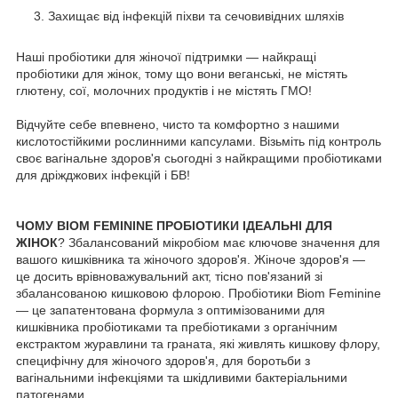
Захищає від інфекцій піхви та сечовивідних шляхів
Наші пробіотики для жіночої підтримки — найкращі
пробіотики для жінок, тому що вони веганські, не містять
глютену, сої, молочних продуктів і не містять ГМО!
Відчуйте себе впевнено, чисто та комфортно з нашими
кислотостійкими рослинними капсулами. Візьміть під контроль
своє вагінальне здоров'я сьогодні з найкращими пробіотиками
для дріжджових інфекцій і БВ!
ЧОМУ BIOM FEMININE ПРОБІОТИКИ ІДЕАЛЬНІ ДЛЯ
ЖІНОК
? Збалансований мікробіом має ключове значення для
вашого кишківника та жіночого здоров'я. Жіноче здоров'я —
це досить врівноважувальний акт, тісно пов'язаний зі
збалансованою кишковою флорою. Пробіотики Biom Feminine
— це запатентована формула з оптимізованими для
кишківника пробіотиками та пребіотиками з органічним
екстрактом журавлини та граната, які живлять кишкову флору,
специфічну для жіночого здоров'я, для боротьби з
вагінальними інфекціями та шкідливими бактеріальними
патогенами.