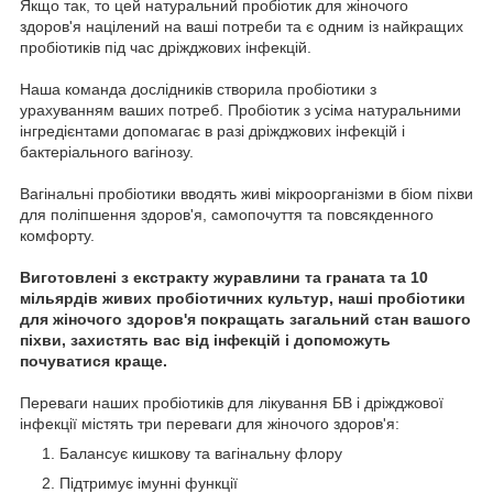
Якщо так, то цей натуральний пробіотик для жіночого
здоров'я націлений на ваші потреби та є одним із найкращих
пробіотиків під час дріжджових інфекцій.
Наша команда дослідників створила пробіотики з
урахуванням ваших потреб. Пробіотик з усіма натуральними
інгредієнтами допомагає в разі дріжджових інфекцій і
бактеріального вагінозу.
Вагінальні пробіотики вводять живі мікроорганізми в біом піхви
для поліпшення здоров'я, самопочуття та повсякденного
комфорту.
Виготовлені з екстракту журавлини та граната та 10
мільярдів живих пробіотичних культур, наші пробіотики
для жіночого здоров'я покращать загальний стан вашого
піхви, захистять вас від інфекцій і допоможуть
почуватися краще.
Переваги наших пробіотиків для лікування БВ і дріжджової
інфекції містять три переваги для жіночого здоров'я:
Балансує кишкову та вагінальну флору
Підтримує імунні функції