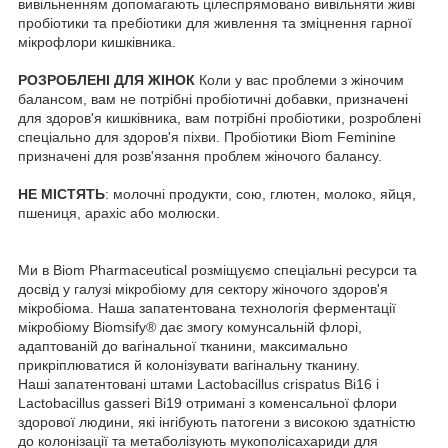
вивільненням допомагають цілеспрямовано вивільняти живі
пробіотики та пребіотики для живлення та зміцнення гарної
мікрофлори кишківника.
РОЗРОБЛЕНІ ДЛЯ ЖІНОК
Коли у вас проблеми з жіночим
балансом, вам не потрібні пробіотичні добавки, призначені
для здоров'я кишківника, вам потрібні пробіотики, розроблені
спеціально для здоров'я піхви. Пробіотики Biom Feminine
призначені для розв'язання проблем жіночого балансу.
НЕ МІСТЯТЬ
: молочні продукти, сою, глютен, молоко, яйця,
пшениця, арахіс або молюски.
Ми в Biom Pharmaceutical розміщуємо спеціальні ресурси та
досвід у галузі мікробіому для сектору жіночого здоров'я
мікробіома. Наша запатентована технологія ферментації
мікробіому Biomsify® дає змогу комунсальній флорі,
адаптованій до вагінальної тканини, максимально
прикріплюватися й колонізувати вагінальну тканину.
Наші запатентовані штами Lactobacillus crispatus Bi16 і
Lactobacillus gasseri Bi19 отримані з коменсальної флори
здорової людини, які інгібують патогени з високою здатністю
до колонізації та метаболізують мукополісахариди для