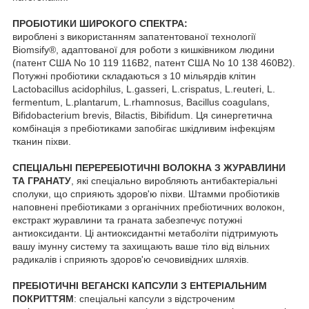
ПРОБІОТИКИ ШИРОКОГО СПЕКТРА:
вироблені з використанням запатентованої технології
Biomsify®, адаптованої для роботи з кишківником людини
(патент США No 10 119 116B2, патент США No 10 138 460B2).
Потужні пробіотики складаються з 10 мільярдів клітин
Lactobacillus acidophilus, L.gasseri, L.crispatus, L.reuteri, L.
fermentum, L.plantarum, L.rhamnosus, Bacillus coagulans,
Bifidobacterium brevis, Bilactis, Bibifidum. Ця синергетична
комбінація з пребіотиками запобігає шкідливим інфекціям
тканин піхви.
СПЕЦІАЛЬНІ ПЕРЕРЕБІОТИЧНІ ВОЛОКНА З ЖУРАВЛИНИ
ТА ГРАНАТУ
, які спеціально виробляють антибактеріальні
сполуки, що сприяють здоров'ю піхви. Штамми пробіотиків
наповнені пребіотиками з органічних пребіотичних волокон,
екстракт журавлини та граната забезпечує потужні
антиоксиданти. Ці антиоксидантні метаболіти підтримують
вашу імунну систему та захищають ваше тіло від вільних
радикалів і сприяють здоров'ю сечовивідних шляхів.
ПРЕБІОТИЧНІ ВЕГАНСКІ КАПСУЛИ З ЕНТЕРІАЛЬНИМ
ПОКРИТТЯМ
: спеціальні капсули з відстроченим