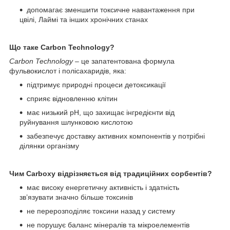
допомагає зменшити токсичне навантаження при
цвілі, Лаймі та інших хронічних станах
Що таке Carbon Technology?
Carbon Technology
– це запатентована формула
фульвокислот і полісахаридів, яка:
підтримує природні процеси детоксикації
сприяє відновленню клітин
має низький pH, що захищає інгредієнти від
руйнування шлунковою кислотою
забезпечує доставку активних компонентів у потрібні
ділянки організму
Чим Carboxy відрізняється від традиційних сорбентів?
має високу енергетичну активність і здатність
зв’язувати значно більше токсинів
не перерозподіляє токсини назад у систему
не порушує баланс мінералів та мікроелементів