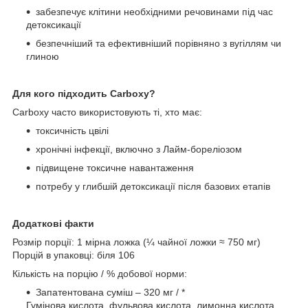
забезпечує клітини необхідними речовинами під час
детоксикації
безпечніший та ефективніший порівняно з вугіллям чи
глиною
Для кого підходить Carboxy?
Carboxy часто використовують ті, хто має:
токсичність цвілі
хронічні інфекції, включно з Лайм-бореліозом
підвищене токсичне навантаження
потребу у глибшій детоксикації після базових етапів
Додаткові факти
Розмір порції: 1 мірна ложка (¼ чайної ложки ≈ 750 мг)
Порцій в упаковці: біля 106
Кількість на порцію / % добової норми:
Запатентована суміш – 320 мг / *
Гумінова кислота, фульвова кислота, лимонна кислота