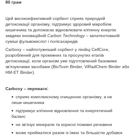
80 грам
Цей високоефективний сорбент сприяє природній
детоксикації організму, підтримує здоровий мікробіом
кишечника та допомагає відновлювати клітинну енергію
завдяки інноваційній
Carbon Technology
– запатентованій
суміші фульвокислот і полісахаридів.
Carboxy – найпотужніший сорбент у лінійці CellCore,
розроблений для проміжних та просунутих етапів
детоксикації, коли організм уже підготовлений базовими
зв’язуючими засобами (BioToxin Binder, ViRadChem Binder або
HM-ET Binder).
Carboxy – переваги:
сприяє комплексному очищенню організму, а не
лише кишечника
підтримує клітинне відновлення та енергетичний
баланс
не зв’язує мінерали та корисні поживні речовини
може прийматися разом із їжею та більшістю добавок