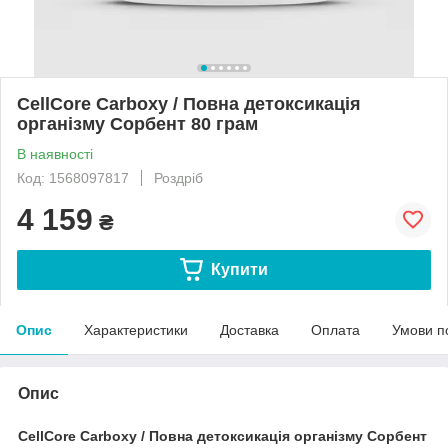
CellCore Carboxy / Повна детоксикація
організму Сорбент 80 грам
В наявності
Код: 1568097817
Роздріб
4 159
₴
Купити
Опис
Характеристики
Доставка
Оплата
Умови п
Опис
CellCore Carboxy / Повна детоксикація організму Сорбент