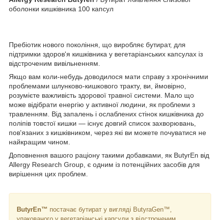
оболонки кишківника 100 капсул
Пребіотик нового покоління, що виробляє бутират, для
підтримки здоров'я кишківника у вегетаріанських капсулах із
відстроченим вивільненням.
Якщо вам коли-небудь доводилося мати справу з хронічними
проблемами шлунково-кишкового тракту, ви, ймовірно,
розумієте важливість здорової травної системи. Мало що
може відібрати енергію у активної людини, як проблеми з
травленням. Від запалень і ослаблених стінок кишківника до
поліпів товстої кишки — існує довгий список захворювань,
пов'язаних з кишківником, через які ви можете почуватися не
найкращим чином.
Доповнення вашого раціону такими добавками, як ButyrEn від
Allergy Research Group, є одним із потенційних засобів для
вирішення цих проблем.
ButyrEn™
постачає бутират у вигляді ButyraGen™,
упакованого у вегетаріанські капсули з відстроченим