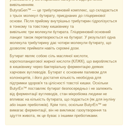
вивільненням.
ButyraGen™ — це трибутириновий комплекс, що складається
з трьох молекул бутирату, приєднаних до гліцеринової
основи. Після прийому внутрішньо трибутирин гідролізується
в тонкому та товстому кишківнику та
вивільняє три молекули бутирата. Гліцериновий основний
ланцюг також перетворюється на бутират. У результаті одна
молекула трибутирину дає чотири молекули бутирату, що
дозволяє приймати навіть скромні дози.
Бутират являє собою сіль масляної кислоти,
коротколанцюгової жирної кислоти (КЛЖК), що виробляється
в кишківнику через бактеріальну ферментацію деяких
харчових вуглеводів. Бутират є основним паливом для
колоноцитів, і його достатня кількість необхідна для
підтримки здоров'я та цілісності товстої кишки. Оскільки
ButyrEn™ поставляє бутират безпосередньо і не залежить
від ферментації вуглеводів, стан мікробіома людини не
впливає на кількість бутирата, що подається (як для інуліну
або інших пребіотиків). Крім того, оскільки ButyrEn™ не
вимагає ферментації, він не викликає газоутворення та
здуття живота, як це буває з іншими пребіотиками.