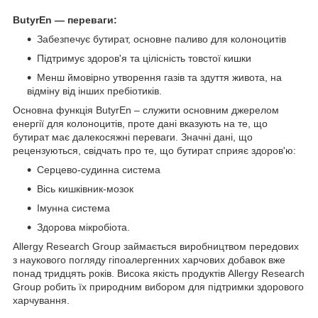
ButyrEn — переваги:
Забезпечує бутират, основне паливо для колоноцитів
Підтримує здоров'я та цілісність товстої кишки
Менш ймовірно утворення газів та здуття живота, на
відміну від інших пребіотиків.
Основна функція ButyrEn – служити основним джерелом
енергії для колоноцитів, проте дані вказують на те, що
бутират має далекосяжні переваги. Значні дані, що
рецензуються, свідчать про те, що бутират сприяє здоров'ю:
Серцево-судинна система
Вісь кишківник-мозок
Імунна система
Здорова мікробіота.
Allergy Research Group займається виробництвом передових
з наукового погляду гіпоалергенних харчових добавок вже
понад тридцять років. Висока якість продуктів Allergy Research
Group робить їх природним вибором для підтримки здорового
харчування.