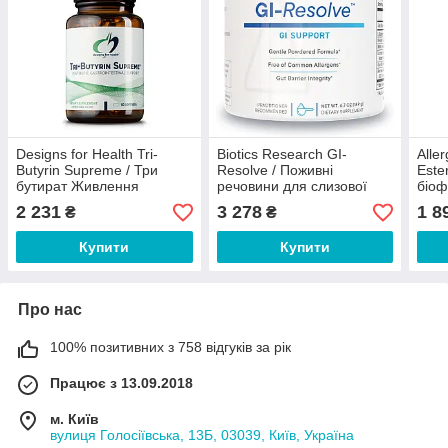
Designs for Health Tri-
Biotics Research GI-
Alle
Butyrin Supreme / Три
Resolve / Поживні
Este
бутират Живлення
речовини для слизової
біоф
слизової оболонки
оболонки кишківника 189 г
капс
2 231
3 278
1 8
₴
₴
кишківника 60 капсул
Купити
Купити
Про нас
100% позитивних з 758 відгуків за рік
Працює з 13.09.2018
м. Київ
вулиця Голосіївська, 13Б, 03039, Київ, Україна