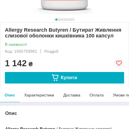
Allergy Research Butyren / Бутират Живлення
слизової оболонки кишківника 100 капсул
В наявності
Код: 1565759981
Роздріб
1 142
₴
Купити
Опис
Характеристики
Доставка
Оплата
Умови п
Опис
Allergy Research Butyren
/ Бутират Живлення слизової