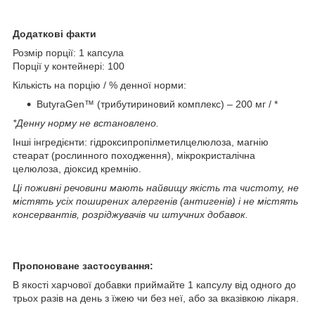
Додаткові факти
Розмір порції: 1 капсула
Порції у контейнері: 100
Кількість на порцію / % денної норми:
ButyraGen™ (трибутириновий комплекс) – 200 мг / *
*Денну норму не встановлено.
Інші інгредієнти: гідроксипропілметилцелюлоза, магнію
стеарат (рослинного походження), мікрокристалічна
целюлоза, діоксид кремнію.
Ці поживні речовини мають найвищу якість та чистоту, не
містять усіх поширених алергенів (антигенів) і не містять
консервантів, розріджувачів чи штучних добавок.
Пропоноване застосування:
В якості харчової добавки приймайте 1 капсулу від одного до
трьох разів на день з їжею чи без неї, або за вказівкою лікаря.