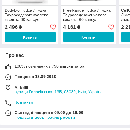
BodyBio Tudca / Тудка
FreeRange Tudca / Тудка
Cell
Тауросодезоксихолева
Тауросодезоксихолева
Лімф
кислота 60 капсул
кислота 60 капсул
лімф
капс
2 496
4 161
2 2
₴
₴
Купити
Купити
Про нас
100% позитивних з 750 відгуків за рік
Працює з 13.09.2018
м. Київ
вулиця Голосіївська, 13Б, 03039, Київ, Україна
Контакти
Сьогодні працює з 09:00 до 19:00
Показати весь графік роботи