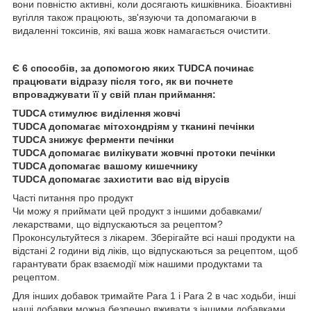
вони повністю активні, коли досягають кишківника. Біоактивні
вугілля також працюють, зв'язуючи та допомагаючи в
видаленні токсинів, які ваша жовк намагається очистити.
Є 6 способів, за допомогою яких TUDCA починає
працювати відразу після того, як ви почнете
впроваджувати її у свій план приймання:
TUDCA стимулює виділення жовчі
TUDCA допомагає мітохондріям у тканині печінки
TUDCA знижує ферменти печінки
TUDCA допомагає вилікувати жовчні протоки печінки
TUDCA допомагає вашому кишечнику
TUDCA допомагає захистити вас від вірусів
Часті питання про продукт
Чи можу я приймати цей продукт з іншими добавками/
лекарствами, що відпускаються за рецептом?
Проконсультуйтеся з лікарем. Зберігайте всі наші продукти на
відстані 2 години від ліків, що відпускаються за рецептом, щоб
гарантувати брак взаємодії між нашими продуктами та
рецептом.
Для інших добавок тримайте Para 1 і Para 2 в час ходьби, інші
наші добавки можна безпечно вживати з іншими добавками.