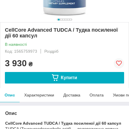
CellCore Advanced TUDCA / Тудка посиленої
дії 60 капсул
В наявності
Код: 1565759973
Роздріб
3 930
₴
Купити
Опис
Характеристики
Доставка
Оплата
Умови п
Опис
CellCore Advanced TUDCA / Тудка посиленої дії 60 капсул
TUDCA (Tauroursodeoxycholic acid) — водорозчинна жовчна