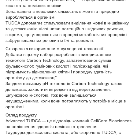
кислота та помічник печінки.
Вона наявна в невеликих кількостях в жовчі та природно
виробляється в організмі.
TUDCA допомагає стимулювати виділення жовчі в кишківнику
та детоксикацію цілої низки потенційно шкідливих речовин,
зокрема, що утворюються в процесі метаболічних процесів і
забруднювальних речовин із їжі та довкілля.
Створено з використанням вуглецевої технології
Добавки в цьому наборі розроблені з використанням
технології Carbon Technology, запатентованої суміші
фульвокислот, гумінових кислот і полісахаридів, які
підтримують відновлення клітин і природну здатність
організму до детоксикації.
Завдяки низькому pH технологія Carbon Technology також
допомагає захистити інгредієнти від перетравлення.
шлунковою кислотою, тож вони залишаються
неушкодженими, коли вони потрапляють у потрібне місце в
організмі.
Огляд продукту
Advanced TUDCA — це відповідь компанії CellCore Biosciences
на поліпшення здоров'я печінки та травлення.
Тауроурсодозоксилова кислота, або скорочено TUDCA, є