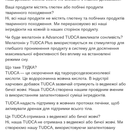
Ваші продукти містять глютен або побічні продукти
тваринного походження?
Ні, всі наші продукти не містять глютену та побічних продуктів
тваринного походження. Ми перераховуємо всі наші
інгредієнти на кожній із наших сторінок продукту.
Чи буде мелатонін в Advanced TUDCA викликати сонливість?
Мелатонін у TUDCA Plus використовується як стимулятор для
глибшого проникнення продукту в систему для досягнення
максимальної ефективності без впливу на встановлені
режими сну.
Що таке ТУДКА?
TUDCA — це скорочення від тауроурсодезоксихолевої
кислоти. Це водорозчинна жовчна кислота. В індустрії
харчових добавок TUDCA зазвичай отримують із ведмежої або
бичої жовчі. Наша TUDCA створена нашим провідним вченим
із використанням запатентованої суміші інгредієнтів.
TUDCA надасть підтримку в жовчних протоках печінки, щоб
активувати дренаж для підтримки всього тіла.
Ця TUDCA отримана з ведмежої або бичої жовчі?
Ні, наша TUDCA не отримана з ведмежої або бичої жовчі. Ми
створюємо нашу TUDCA, використовуючи запатентовану