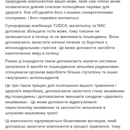
природним компонентом вашої жовчі, який сам собою може
похвалитися довгим списком потенційних переваг для
здоров'я. Але об'єднайте його з іншими синергетичними
сполуками, і його переваги множаться.
Суперзіркова комбінація TUDCA, мелатоніну та NAC
допомагає збільшити потік жовчі, тому токсини не
залишаються в печінці та не викликають пошкоджень. Вони
допомагають захистити клітини печінки та боротися з
мітохондріальним стресом. Це може допомогти запобігти
накопиченню жиру в печінці.
Разом ці інгредієнти також допомагають знизити системне
запалення й запобігти пошкодженню вільними радикалами,
спонукаючи організм виробляти більше глутатіону та інших
«внутріших» антиоксидантів.
Це тріо також працює для поліпшення вашого травлення і
здоров'я мікробіому, допомагаючи захистити стінку кишківника
від пошкоджень і допомагаючи зменшити синдром «дирового
кишківника». Це може допомогти відрегулювати
перистальтику кишківника та заспокоїти запалення в
шлунково-кишковому тракті.
Ці компоненти підтримуються біоактивним вуглецем, який
допомагає захистити компоненти в процесі травлення, тому