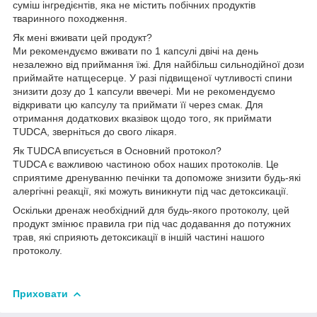
суміш інгредієнтів, яка не містить побічних продуктів
тваринного походження.
Як мені вживати цей продукт?
Ми рекомендуємо вживати по 1 капсулі двічі на день
незалежно від приймання їжі. Для найбільш сильнодійної дози
приймайте натщесерце. У разі підвищеної чутливості спини
знизити дозу до 1 капсули ввечері. Ми не рекомендуємо
відкривати цю капсулу та приймати її через смак. Для
отримання додаткових вказівок щодо того, як приймати
TUDCA, зверніться до свого лікаря.
Як TUDCA вписується в Основний протокол?
TUDCA є важливою частиною обох наших протоколів. Це
сприятиме дренуванню печінки та допоможе знизити будь-які
алергічні реакції, які можуть виникнути під час детоксикації.
Оскільки дренаж необхідний для будь-якого протоколу, цей
продукт змінює правила гри під час додавання до потужних
трав, які сприяють детоксикації в іншій частині нашого
протоколу.
Приховати