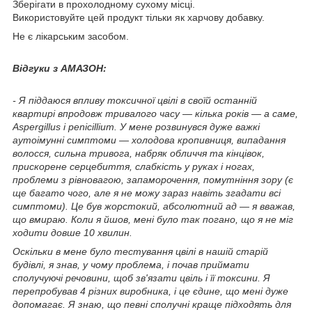
Зберігати в прохолодному сухому місці.
Використовуйте цей продукт тільки як харчову добавку.
Не є лікарським засобом.
Відгуки з АМАЗОН:
- Я піддаюся впливу токсичної цвілі в своїй останній
квартирі впродовж тривалого часу — кілька років — а саме,
Aspergillus і penicillium. У мене розвинувся дуже важкі
аутоімунні симптоми — холодова кропивниця, випадання
волосся, сильна тривога, набряк обличчя та кінцівок,
прискорене серцебиття, слабкість у руках і ногах,
проблеми з рівновагою, запаморочення, помутніння зору (є
ще багато чого, але я не можу зараз навіть згадати всі
симптоми). Це був жорстокий, абсолютний ад — я вважав,
що вмираю. Коли я йшов, мені було так погано, що я не міг
ходити довше 10 хвилин.
Оскільки в мене було тестування цвілі в нашій старій
будівлі, я знав, у чому проблема, і почав приймати
сполучуючі речовини, щоб зв'язати цвіль і її токсини. Я
перепробував 4 різних виробника, і це єдине, що мені дуже
допомагає. Я знаю, що певні сполучні краще підходять для