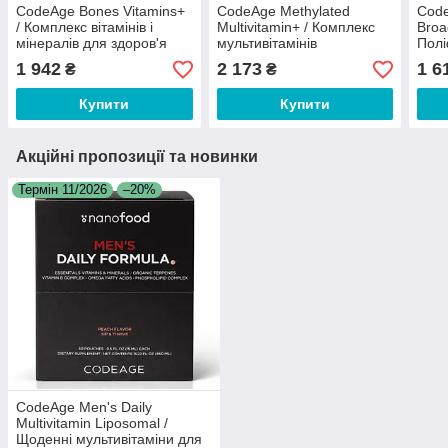
CodeAge Bones Vitamins+
CodeAge Methylated
Code
/ Комплекс вітамінів і
Multivitamin+ / Комплекс
Broa
мінералів для здоров'я
мультивітамінів
Пол
кісток 90 капсул
метильованих 90 капсул
спек
1 942
2 173
1 6
₴
₴
Купити
Купити
Акційні пропозиції та новинки
Термін 11/2026
–20%
CodeAge Men's Daily
Multivitamin Liposomal /
Щоденні мультивітаміни для