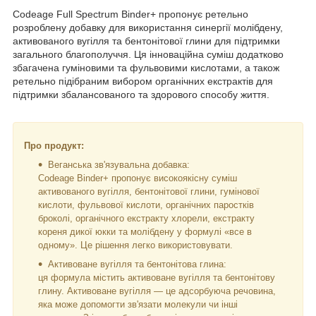
Codeage Full Spectrum Binder+ пропонує ретельно
розроблену добавку для використання синергії молібдену,
активованого вугілля та бентонітової глини для підтримки
загального благополуччя. Ця інноваційна суміш додатково
збагачена гуміновими та фульвовими кислотами, а також
ретельно підібраним вибором органічних екстрактів для
підтримки збалансованого та здорового способу життя.
Про продукт:
Веганська зв'язувальна добавка:
Codeage Binder+ пропонує високоякісну суміш
активованого вугілля, бентонітової глини, гумінової
кислоти, фульвової кислоти, органічних паростків
броколі, органічного екстракту хлорели, екстракту
кореня дикої юкки та молібдену у формулі «все в
одному». Це рішення легко використовувати.
Активоване вугілля та бентонітова глина:
ця формула містить активоване вугілля та бентонітову
глину. Активоване вугілля — це адсорбуюча речовина,
яка може допомогти зв'язати молекули чи інші