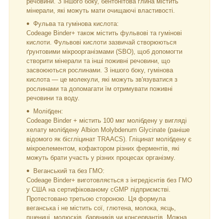
речовини. З іншого боку, бентонітова глина містить
мінерали, які можуть мати очищаючі властивості.
Фульва та гумінова кислота:
Codeage Binder+ також містить фульвові та гумінові
кислоти. Фульвові кислоти зазвичай створюються
ґрунтовими мікроорганізмами (SBO), щоб допомогти
створити мінерали та інші поживні речовини, що
засвоюються рослинами. З іншого боку, гумінова
кислота — це молекули, які можуть зв'язуватися з
рослинами та допомагати їм отримувати поживні
речовини та воду.
Молібден:
Codeage Binder + містить 100 мкг молібдену у вигляді
хелату молібдену Albion Molybdenum Glycinate (раніше
відомого як бісгліцинат TRAACS). Гліцинат молібдену є
мікроелементом, кофактором різних ферментів, які
можуть брати участь у різних процесах організму.
Веганський та без ГМО:
Codeage Binder+ виготовляється з інгредієнтів без ГМО
у США на сертифікованому cGMP підприємстві.
Протестовано третьою стороною. Ця формула
веганська і не містить сої, глютена, молока, яєць,
пшениці, молюсків, барвників чи консервантів. Можна