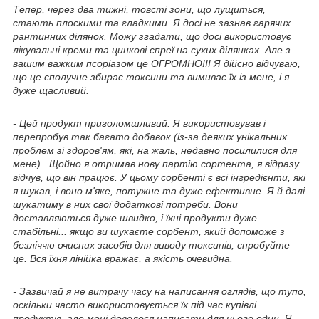
Тепер, через два тижні, товсті зони, що лущиться,
стають плоскими та гладкими. Я досі не зазнав гарячих
рантинних ділянок. Можу згадати, що досі використовує
лікувальні креми та цинкові спреї на сухих ділянках. Але з
вашим важким псоріазом це ОГРОМНО!!! Я дійсно відчуваю,
що це сполучне збирає токсини та вимиває їх із мене, і я
дуже щасливий.
- Цей продукт приголомшливий. Я використовував і
перепробув так багато добавок (із-за деяких унікальних
проблем зі здоров'ям, які, на жаль, недавно посилилися для
мене).. Щойно я отримав нову партію сортента, я відразу
відчув, що він працює. У цьому сорбенті є всі інгредієнти, які
я шукав, і воно м'яке, потужне та дуже ефективне. Я й далі
шукатиму в них свої додаткові потреби. Вони
доставляються дуже швидко, і їхні продукти дуже
стабільні... якщо ви шукаєте сорбент, який допоможе з
безліччю очисних засобів для виводу токсинів, спробуйте
це. Вся їхня лінійка вражає, а якість очевидна.
- Зазвичай я не витрачу часу на написання оглядів, що тупо,
оскільки часто використовується їх під час купівлі
продуктів, але мені довелося написати для цього один. Я