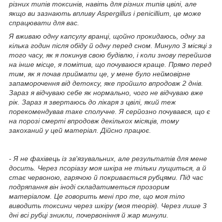
різних типів токсинів, навіть для різних типів цвілі, але
якщо ви зазнають впливу Aspergillus і penicillium, це може
спрацювати для вас.
Я вживаю одну капсулу вранці, щойно прокидаюсь, одну за
кілька годин після обіду й одну перед сном. Минуло 3 місяці з
того часу, як я покинув свою будівлю, і коли знову перейшов
на інше місце, я помітив, що почуваюся краще. Прямо перед
тим, як я почав приймати це, у мене було неймовірне
запаморочення від детоксу, яке пройшло впродовж 2 днів.
Зараз я відчуваю себе як нормально, чого не відчуваю вже
рік. Зараз я звертаюсь до лікаря з цвілі, який теж
порекомендував таке сполучне. Я серйозно почувався, що є
на порозі смерті впродовж декількох місяців, тому
закоханий у цей матеріал. Дійсно працює.
- Я не фахівець із зв'язувальних, але результатів для мене
досить. Через псоріазу моя шкіра не тільки лущиться, а й
стає червоною, гарячою й покривається рубцями. Під час
подряпання він іноді складатиметься прозорим
матеріалом. Це говорить мені про те, що моя тіло
виводить токсини через шкіру (моя теорія). Через лише 3
дні всі рубці зникли, почервоніння й жар минули.