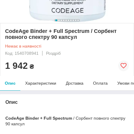
CodeAge Binder + Full Spectrum / Сорбент
повного спектру 90 капсул
Немає в наявності
Код: 1540708941
Роздріб
1 942
₴
Опис
Характеристики
Доставка
Оплата
Умови п
Опис
CodeAge Binder + Full Spectrum
/ Сорбент повного спектру
90 капсул