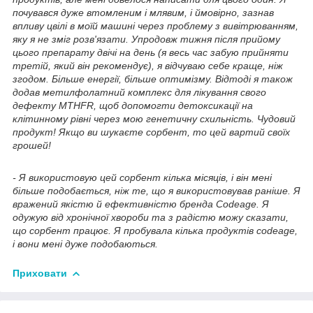
почувався дуже втомленим і млявим, і ймовірно, зазнав
впливу цвілі в моїй машині через проблему з вивітрюванням,
яку я не зміг розв'язати. Упродовж тижня після прийому
цього препарату двічі на день (я весь час забую прийняти
третій, який він рекомендує), я відчуваю себе краще, ніж
згодом. Більше енергії, більше оптимізму. Відтоді я також
додав метилфолатний комплекс для лікування свого
дефекту MTHFR, щоб допомогти детоксикації на
клітинному рівні через мою генетичну схильність. Чудовий
продукт! Якщо ви шукаєте сорбент, то цей вартий своїх
грошей!
- Я використовую цей сорбент кілька місяців, і він мені
більше подобається, ніж те, що я використовував раніше. Я
вражений якістю й ефективністю бренда Codeage. Я
одужую від хронічної хвороби та з радістю можу сказати,
що сорбент працює. Я пробувала кілька продуктів codeage,
і вони мені дуже подобаються.
Приховати