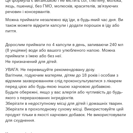
Ця формула є веганською і не містить сої, глютену, молока,
яєць, пшениці, без ГМО, молюсків, красителів, зв’язуючих
речовин і консервантів.
Можна приймати незалежно від їди, в будь-який час дня. Ви
також можете відкрити капсули і додати порошок в їду або
пиття.
Дорослим приймати по 4 капсули в день, запиваючи 240 мл
(8 унціями) води або вашого улюбленого напою. Можна
приймати з їжею або без неї.
Не призначений для дітей.
УВАГА: Не перевищуйте рекомендовану дозу.
Вагітним, годуючим матерям, дітям до 18 років і особам з
відомим захворюванням слід проконсультуватися з лікарем
перед цією або будь-якою іншою харчовою добавкою.
Будьте обережні, якщо у вас алергія або чутливість до будь-
якого з перерахованих інгредієнтів.
Зберігати в недоступному місці для дітей і домашніх тварин.
Зберігати в прохолодному сухому місці. Використовуйте цей
продукт тільки в якості харчових добавок. Не використовувати
для схуднення.