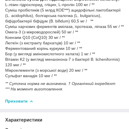
L-лізин гідрохлорид, гліцин, L-пролін 100 мг / **
Суміш пробіотиків (5 млрд КОЕ***) ацидофільні лактобактерії
(L. acidophilus), болгарська палочка (L. bulgaricus),
біфідобактерії біфідум (B. bifidum) 60,5 мг / **
Суміш харчових ферментів амілаза, протеаза, ліпаза 55 мг / **
Омега-3 (з мікроводорослей) 50 мг / **
Коензим Q10 (CoQ10) 30 мг / **
Лютеїн (з екстракту бархатців) 10 мг / **
Ферментований корінь куркуми 10 мг / **
Бор (у вигляді амінокислотного хелата) 1 мг / **
Вітамін K2 (у вигляді менахінона-7 з бактерії B. licheniformis)
120 мкг / **
Мікроелементи (з морської води) 20 мкг / **
Сульфат ванадія 10 мкг / **
** Суточна норма не визначена. † Органічний інгредієнт
*** На момент виготовлення.
Приховати
Характеристики