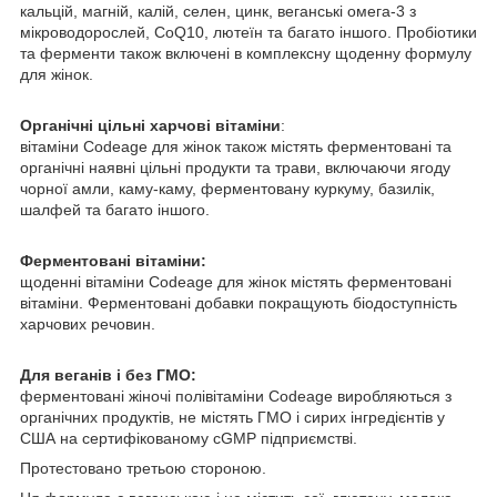
кальцій, магній, калій, селен, цинк, веганські омега-3 з
мікроводорослей, CoQ10, лютеїн та багато іншого. Пробіотики
та ферменти також включені в комплексну щоденну формулу
для жінок.
Органічні цільні харчові вітаміни
:
вітаміни Codeage для жінок також містять ферментовані та
органічні наявні цільні продукти та трави, включаючи ягоду
чорної амли, каму-каму, ферментовану куркуму, базилік,
шалфей та багато іншого.
Ферментовані вітаміни:
щоденні вітаміни Codeage для жінок містять ферментовані
вітаміни. Ферментовані добавки покращують біодоступність
харчових речовин.
Для веганів і без ГМО:
ферментовані жіночі полівітаміни Codeage виробляються з
органічних продуктів, не містять ГМО і сирих інгредієнтів у
США на сертифікованому cGMP підприємстві.
Протестовано третьою стороною.