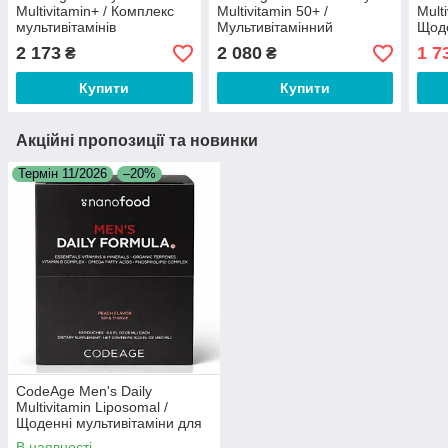
Multivitamin+ / Комплекс
Multivitamin 50+ /
Mult
мультивітамінів
Мультивітамінний
Щоде
метильованих 90 капсул
комплекс для жінок віком
для 
2 173
2 080
1 7
₴
₴
від 50 років 90 капсул
30 с
Купити
Купити
Акційні пропозиції та новинки
Термін 11/2026
–20%
CodeAge Men's Daily
Multivitamin Liposomal /
Щоденні мультивітаміни для
чоловіків ліпосомальні 30
В наявності