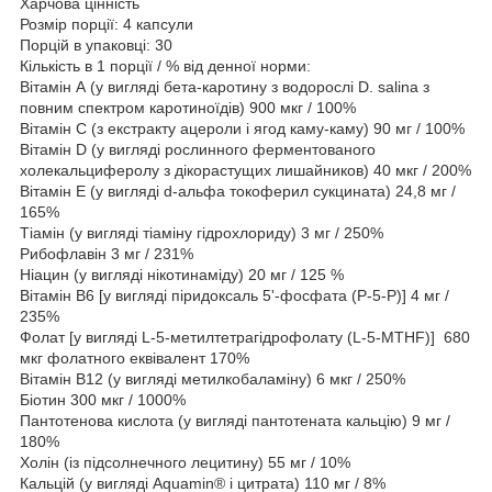
Харчова цінність
Розмір порції: 4 капсули
Порцій в упаковці: 30
Кількість в 1 порції / % від денної норми:
Вітамін А (у вигляді бета-каротину з водорослі D. salina з
повним спектром каротиноїдів) 900 мкг / 100%
Вітамін С (з екстракту ацероли і ягод каму-каму) 90 мг / 100%
Вітамін D (у вигляді рослинного ферментованого
холекальциферолу з дікорастущих лишайников) 40 мкг / 200%
Вітамін Е (у вигляді d-альфа токоферил сукцината) 24,8 мг /
165%
Тіамін (у вигляді тіаміну гідрохлориду) 3 мг / 250%
Рибофлавін 3 мг / 231%
Ніацин (у вигляді нікотинаміду) 20 мг / 125 %
Вітамін B6 [у вигляді піридоксаль 5'-фосфата (P-5-P)] 4 мг /
235%
Фолат [у вигляді L-5-метилтетрагідрофолату (L-5-MTHF)] 680
мкг фолатного еквівалент 170%
Вітамін В12 (у вигляді метилкобаламіну) 6 мкг / 250%
Біотин 300 мкг / 1000%
Пантотенова кислота (у вигляді пантотената кальцію) 9 мг /
180%
Холін (із підсолнечного лецитину) 55 мг / 10%
Кальцій (у вигляді Aquamin® і цитрата) 110 мг / 8%