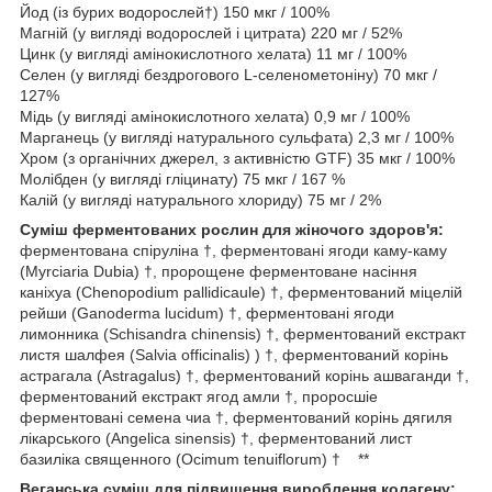
Йод (із бурих водорослей†) 150 мкг / 100%
Магній (у вигляді водорослей і цитрата) 220 мг / 52%
Цинк (у вигляді амінокислотного хелата) 11 мг / 100%
Селен (у вигляді бездрогового L-селенометоніну) 70 мкг /
127%
Мідь (у вигляді амінокислотного хелата) 0,9 мг / 100%
Марганець (у вигляді натурального сульфата) 2,3 мг / 100%
Хром (з органічних джерел, з активністю GTF) 35 мкг / 100%
Молібден (у вигляді гліцинату) 75 мкг / 167 %
Калій (у вигляді натурального хлориду) 75 мг / 2%
Суміш ферментованих рослин для жіночого здоров'я:
ферментована спіруліна †, ферментовані ягоди каму-каму
(Myrciaria Dubia) †, пророщене ферментоване насіння
каніхуа (Chenopodium pallidicaule) †, ферментований міцелій
рейши (Ganoderma lucidum) †, ферментовані ягоди
лимонника (Schisandra chinensis) †, ферментований екстракт
листя шалфея (Salvia officinalis) ) †, ферментований корінь
астрагала (Astragalus) †, ферментований корінь ашваганди †,
ферментований екстракт ягод амли †, проросшіе
ферментовані семена чиа †, ферментований корінь дягиля
лікарського (Angelica sinensis) †, ферментований лист
базиліка священного (Ocimum tenuiflorum) † **
Веганська суміш для підвищення вироблення колагену: