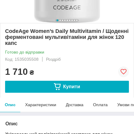
CodeAge Women’s Daily Multivitamin / Щоденні
ферментовані мультивітаміни для жінок 120
капс
Готово до відправки
Код: 1535035508
Роздріб
1 710
₴
Купити
Опис
Характеристики
Доставка
Оплата
Умови п
Опис
Універсальний полівітамінний комплекс для жінок