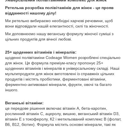
Ретельна розробка полівітамінів для жінок - це прояв
відданності нашому ділу!
Ми ретельно вибираємо необхідні харчові речовини, щоб
вони відповідали нашій елегантності, силі та жіночності.
Ми доповнюємо нашу веганську формулу жіночої суміші з
цільних продуктів для вічної любові.
25+ щоденних вітамінів і мінералів:
щоденні полівітаміни Codeage Women розроблені спеціально
для жінок. Ця формула преміум-класу пропонує 25+
щоденних вітамінів і мінералів в універсальному складі. Наші
мультипродукти для жінок виготовлені із справжніх цільних
продуктів і містять пробіотики, ферментовані вітаміни,
ферментно-активовані мінерали, фрукти, овочі та багато
іншого.
Веганські вітаміни:
це передове рішення включає вітамін А, бета-каротин,
рослинний вітамін С, ацеролу, вишню, веганський вітамін D3,
вітамін Е з токоферолу, К2 і метильований комплекс В (фолат,
В6, В12, біотин). Формула містить основні мінерали, такі як