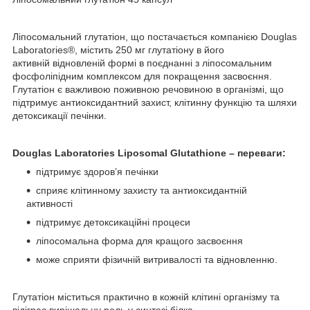
Ліпосомальний глутатіон, що постачається компанією Douglas
Laboratories®, містить 250 мг глутатіону в його
активній відновленій формі в поєднанні з ліпосомальним
фосфоліпідним комплексом для покращення засвоєння.
Глутатіон є важливою поживною речовиною в організмі, що
підтримує антиоксидантний захист, клітинну функцію та шляхи
детоксикації печінки.
Douglas Laboratories Liposomal Glutathione – п
ереваги:
підтримує здоров’я печінки
сприяє клітинному захисту та антиоксидантній
активності
підтримує детоксикаційні процеси
ліпосомальна форма для кращого засвоєння
може сприяти фізичній витривалості та відновленню.
Глутатіон міститься практично в кожній клітині організму та
відіграє вирішальну роль у синтезі білка,