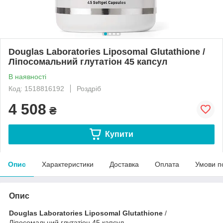
Douglas Laboratories Liposomal Glutathione /
Ліпосомальний глутатіон 45 капсул
В наявності
Код: 1518816192
Роздріб
4 508
₴
Купити
Опис
Характеристики
Доставка
Оплата
Умови п
Опис
Douglas Laboratories Liposomal Glutathione
/
Ліпосомальний глутатіон 45 капсул