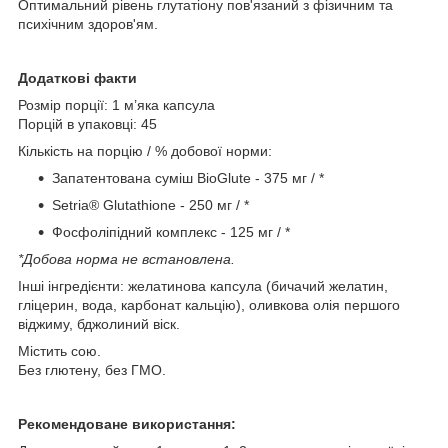
Оптимальний рівень глутатіону пов'язаний з фізичним та
психічним здоров'ям.
Додаткові факти
Розмір порції: 1 м’яка капсула
Порцій в упаковці: 45
Кількість на порцію / % добової норми:
Запатентована суміш BioGlute - 375 мг / *
Setria® Glutathione - 250 мг / *
Фосфоліпідний комплекс - 125 мг / *
*Добова норма не встановлена.
Інші інгредієнти: желатинова капсула (бичачий желатин,
гліцерин, вода, карбонат кальцію), оливкова олія першого
віджиму, бджолиний віск.
Містить сою.
Без глютену, без ГМО.
Рекомендоване використання: