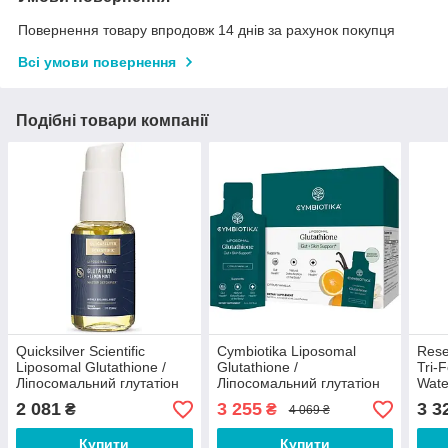
Повернення товару впродовж 14 днів за рахунок покупця
Всі умови повернення
Подібні товари компанії
Quicksilver Scientific
Cymbiotika Liposomal
Rese
Liposomal Glutathione /
Glutathione /
Tri-F
Ліпосомальний глутатіон
Ліпосомальний глутатіон
Wate
лимонна м'ята 50 мл
26 саше Термін
Ліпо
2 081
3 255
3 3
₴
₴
4 069 ₴
30/11/2026
смак
Купити
Купити