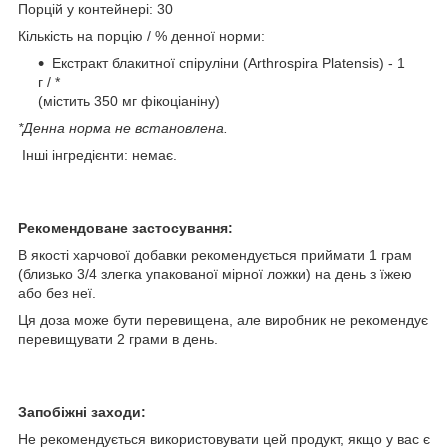
Порцій у контейнері: 30
Кількість на порцію / % денної норми:
Екстракт блакитної спіруліни (Arthrospira Platensis) - 1
г / *
(містить 350 мг фікоціаніну)
*Денна норма не встановлена.
Інші інгредієнти: немає.
Рекомендоване застосування:
В якості харчової добавки рекомендується приймати 1 грам
(близько 3/4 злегка упакованої мірної ложки) на день з їжею
або без неї.
Ця доза може бути перевищена, але виробник не рекомендує
перевищувати 2 грами в день.
Запобіжні заходи:
Не рекомендується використовувати цей продукт, якщо у вас є