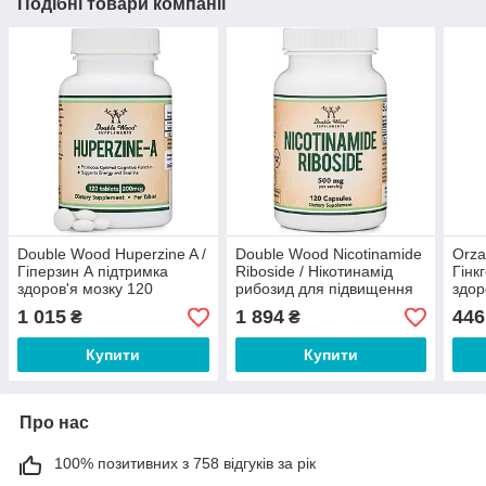
Подібні товари компанії
Double Wood Huperzine A /
Double Wood Nicotinamide
Orza
Гіперзин А підтримка
Riboside / Нікотинамід
Гінк
здоров'я мозку 120
рибозид для підвищення
здор
таблеток
НАД+ 120 капсул
когн
1 015
1 894
446
₴
₴
капс
Купити
Купити
Про нас
100% позитивних з 758 відгуків за рік