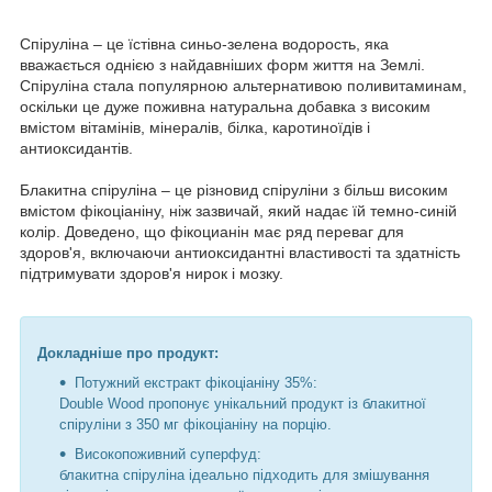
Спіруліна – це їстівна синьо-зелена водорость, яка
вважається однією з найдавніших форм життя на Землі.
Спіруліна стала популярною альтернативою поливитаминам,
оскільки це дуже поживна натуральна добавка з високим
вмістом вітамінів, мінералів, білка, каротиноїдів і
антиоксидантів.
Блакитна спіруліна – це різновид спіруліни з більш високим
вмістом фікоціаніну, ніж зазвичай, який надає їй темно-синій
колір. Доведено, що фікоцианін має ряд переваг для
здоров'я, включаючи антиоксидантні властивості та здатність
підтримувати здоров'я нирок і мозку.
Докладніше про продукт:
Потужний екстракт фікоціаніну 35%:
Double Wood пропонує унікальний продукт із блакитної
спіруліни з 350 мг фікоціаніну на порцію.
Високопоживний суперфуд:
блакитна спіруліна ідеально підходить для змішування