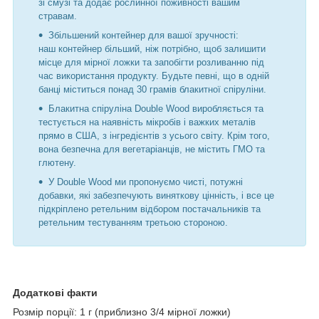
зі смузі та додає рослинної поживності вашим
стравам.
Збільшений контейнер для вашої зручності:
наш контейнер більший, ніж потрібно, щоб залишити
місце для мірної ложки та запобігти розливанню під
час використання продукту. Будьте певні, що в одній
банці міститься понад 30 грамів блакитної спіруліни.
Блакитна спіруліна Double Wood виробляється та
тестується на наявність мікробів і важких металів
прямо в США, з інгредієнтів з усього світу. Крім того,
вона безпечна для вегетаріанців, не містить ГМО та
глютену.
У Double Wood ми пропонуємо чисті, потужні
добавки, які забезпечують виняткову цінність, і все це
підкріплено ретельним відбором постачальників та
ретельним тестуванням третьою стороною.
Додаткові факти
Розмір порції: 1 г (приблизно 3/4 мірної ложки)