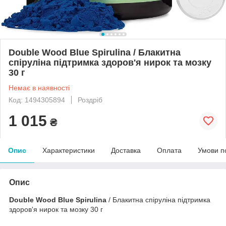
Double Wood Blue Spirulina / Блакитна
спіруліна підтримка здоров'я нирок та мозку
30 г
Немає в наявності
Код: 1494305894
Роздріб
1 015
₴
Опис
Характеристики
Доставка
Оплата
Умови п
Опис
Double Wood Blue Spirulina
/ Блакитна спіруліна підтримка
здоров'я нирок та мозку 30 г