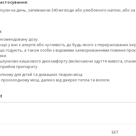
астосування:
сули на день, запиваючи 240 мл води або улюбленого напою, або за 
:
екомендовану дозу.
кщо у вас є алергія або чутливість до будь-якого з перерахованих інгр
, що годують, а також особи з відомими захворюваннями повинні прок
вки.
 шлунково-кишкового дискомфорту (включаючи здуття живота, спазми,
 прийом препарату.
упному для дітей та домашніх тварин місці.
, прохолодному місці, далеко від джерел тепла та вологи.
И
БЕТ