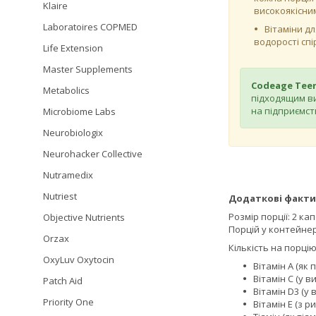
Klaire
високоякісни
Laboratoires COPMED
Вітаміни д
водорості спі
Life Extension
Master Supplements
Codeage Teen
Metabolics
підходящим ви
на підприємств
Microbiome Labs
Neurobiologix
Neurohacker Collective
Nutramedix
Nutriest
Додаткові факти
Розмір порції: 2 ка
Objective Nutrients
Порцій у контейнері
Orzax
Кількість на порцію
OxyLuv Oxytocin
Вітамін А (як 
Вітамін С (у в
Patch Aid
Вітамін D3 (у
Priority One
Вітамін Е (з р