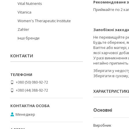
Рекомендоване з
Vital Nutrients
Приймайте по 2 кап
Vitanica
Women's Therapeutic Institute
Zahler
Запобіжні заходи
Не перевищуйте р
Інші бренди
Будьте обережні, я
Вагітні або матері
якої харчової доба
КОНТАКТИ
У разі виникнення
негайно припиніть
Зберігати у недост
Зберігати в сухому
+380 (50) 080-92-72
+380 (44) 388-92-72
ХАРАКТЕРИСТИК
Основні
Менеджер
Виробник