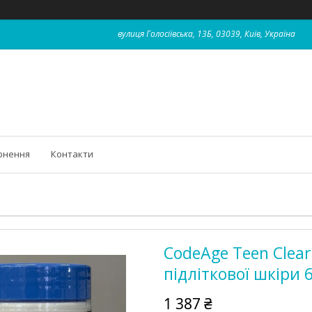
вулиця Голосіївська, 13Б, 03039, Київ, Україна
рнення
Контакти
CodeAge Teen Clear
підліткової шкіри 
1 387 ₴