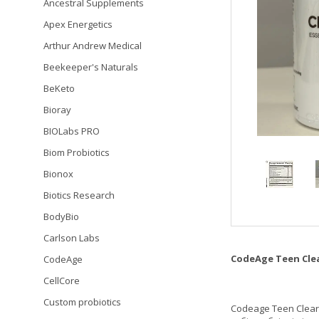
Ancestral Supplements
Apex Energetics
Arthur Andrew Medical
Beekeeper's Naturals
BeKeto
Bioray
BIOLabs PRO
Biom Probiotics
Bionox
Biotics Research
BodyBio
Carlson Labs
CodeAge Teen Clea
CodeAge
CellCore
Custom probiotics
Codeage Teen Clear