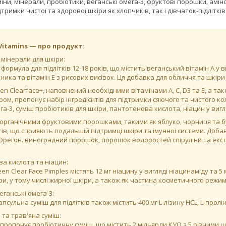
міни, мінерали, пробіотики, веганські омега-3, фруктові порошки, амі
римки чистої та здорової шкіри як хлопчиків, так і дівчаток-підлітків
 Vitamins — про продукт:
 мінерали для шкіри:
формула для підлітків 12-18 років, що містить веганський вітамін А у в
ика та вітамін Е з рисових висівок. Ця добавка для обличчя та шкіри т
n Clearface+, наповнений необхідними вітамінами A, C, D3 та E, а та
ром, пропонує набір інгредієнтів для підтримки сяючого та чистого 
га-3, суміш пробіотиків для шкіри, пантотенова кислота, ніацин у виг
органічними фруктовими порошками, такими як яблуко, чорниця та бу
в, що сприяють подальшій підтримці шкіри та імунної системи. Добавка
 Орегон. виноградний порошок, порошок водоростей спіруліни та екст
а кислота та ніацин:
een Clear Face Pimples містять 12 мг ніацину у вигляді ніацинаміду т
іри, у тому числі жирної шкіри, а також як частина косметичного режим
веганські омега-3:
псульна суміш для підлітків також містить 400 мг L-лізину HCL, L-пролі
 та трав'яна суміш:
пропонує пробіотичну суміш, що містить 2 мільярди КУО з 5 різними ш