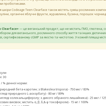
ми пробіотиками.
ля шкіри Codeage Teen Clearface також містять суміш рослинних компон
руліни, органічні яблучні фрукти, журавлина, бузина, порошок чорниці
 Clearface+
— це веганський продукт, що не містить ГМО, глютена, со
бором для веганського, рослинного способу життя та інших дієтичних
і, сертифікованому cGMP за якістю та чистотою. У кожній пляшці місти
псули
: 30
 / % денної норми:
природний бета-каротин; з Blakeslea trispora) - 750 мкг / 83%
игляді природного L-аскорбату) - 80 мг / 89%
 вигляді холекальциферолу; з дикого зібраного лишайника) - 25 мкг / 1
исових висівок; містить α, β, δ,& φ токофероли) - 15 мг / 100%