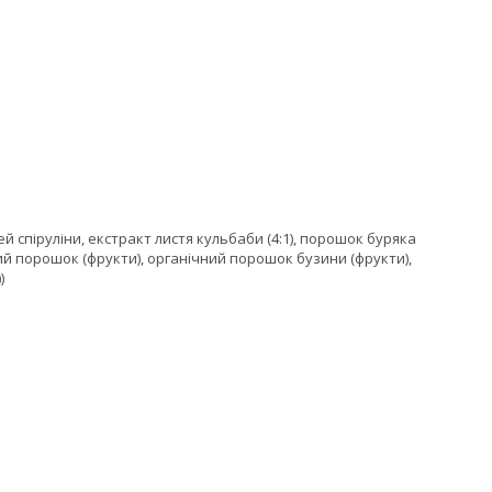
й спіруліни, екстракт листя кульбаби (4:1), порошок буряка
ний порошок (фрукти), органічний порошок бузини (фрукти),
)