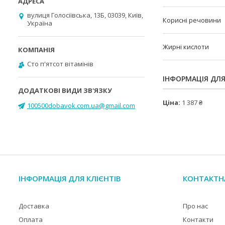
вулиця Голосіївська, 13Б, 03039, Київ,
Корисні речовини
Україна
Жирні кислоти
Cто п'ятсот вітамінів
ІНФОРМАЦІЯ ДЛ
Ціна:
1 387 ₴
100500dobavok.com.ua@gmail.com
ІНФОРМАЦІЯ ДЛЯ КЛІЄНТІВ
КОНТАКТН
Доставка
Про нас
Оплата
Контакти