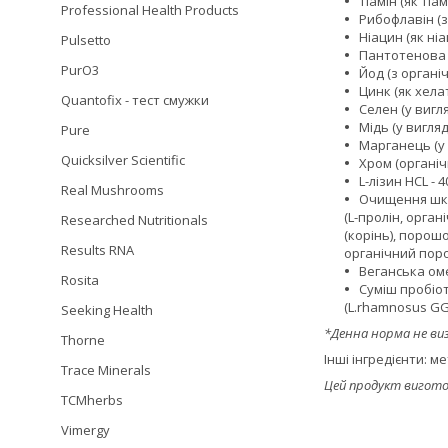
Тіамін (як тіам
Professional Health Products
Рибофлавін (з 
Ніацин (як ніа
Pulsetto
Пантотенова к
PurO3
Йод (з органіч
Цинк (як хелат
Quantofix - тест смужки
Селен (у вигля
Мідь (у вигляд
Pure
Марганець (у в
Quicksilver Scientific
Хром (органіч
L-лізин HCL - 4
Real Mushrooms
Очищення шкір
(L-пролін, орга
Researched Nutritionals
(корінь), порош
Results RNA
органічний поро
Веганська оме
Rosita
Суміш пробіоти
(L.rhamnosus GG, 
Seeking Health
*Денна норма не ви
Thorne
Інші інгредієнти: 
Trace Minerals
Цей продукт виготов
TCMherbs
Vimergy