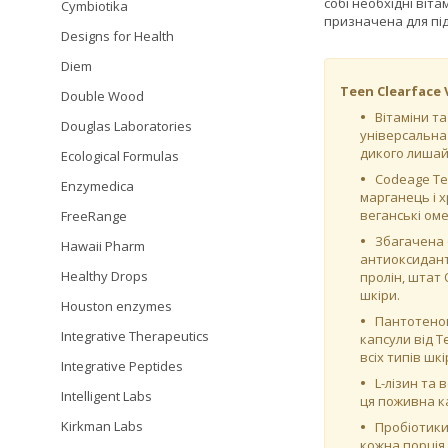
собі необхідні віта
Cymbiotika
призначена для підт
Designs for Health
Diem
Teen Clearface
Double Wood
Вітаміни та
Douglas Laboratories
універсальна 
дикого лишайн
Ecological Formulas
Codeage Tee
Enzymedica
марганець і х
веганські оме
FreeRange
Збагачена 
Hawaii Pharm
антиоксиданті
Healthy Drops
пролін, штат
шкіри.
Houston enzymes
Пантотенов
Integrative Therapeutics
капсули від T
всіх типів шк
Integrative Peptides
L-лізин та 
Intelligent Labs
ця поживна ка
Kirkman Labs
Пробіотики
кожна порція 