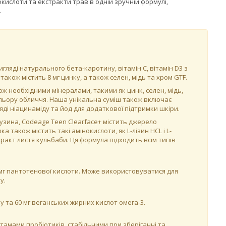
нокислоти та екстракти трав в одній зручній формулі,
.
игляді натурального бета-каротину, вітамін С, вітамін D3 з
акож містить 8 мг цинку, а також селен, мідь та хром GTF.
кож необхідними мінералами, такими як цинк, селен, мідь,
кольору обличчя. Наша унікальна суміш також включає
ляді ніацинаміду та йод для додаткової підтримки шкіри.
зина, Codeage Teen Clearface+ містить джерело
 також містить такі амінокислоти, як L-лізин HCL і L-
ракт листя кульбаби. Ця формула підходить всім типів
а 5 мг пантотенової кислоти. Може використовуватися для
у.
ну та 60 мг веганських жирних кислот омега-3.
тамами пробіотиків, стабільними при зберіганні та