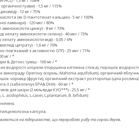
ін HCL) - 1,3 мг / 108%
органічної гуави) - 1,5 мг / 115%
цинамід) - 12 мг / 75%
ислота (як D-пантотенат кальцію) - 5 мг / 100%
ної ламінарії) - 120 мкг / 80%
 амінокислоти цинку) - 8 мг / 73%
ді хелату амінокислоти селену) - 40 мкг / 73%
і хелату амінокислоти міді) - 0,05 / 6%
игляді цитрату) - 1,6 мг / 70%
но пов'язаний з активністю GTF) - 25 мкг / 71%
00 мг / *
и & Детокс суміш - 100 мг / *
нічні водорості хлорели (порушена клітинна стінка), порошок водоросте
ок винограду Орегону (корінь; Mahonia aquifolium), органічний яблуч
шок чорниці (фрукти), органічний екстракт розторопші (ціла рослина)
га-3 (забезпечує EPA& DHA) - 60 мг / *
ків для шкіри (2 мільярди КУО***) - 25,5 мг / *
L. acidophilus, L.casei, L.plantarum, B. bifidum)
значена.
метилцелюлозна капсула.
ляється на підприємстві, що переробляє рибу та горіхи дерев.