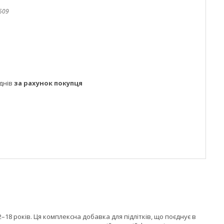
509
днів
за рахунок покупця
–18 років. Ця комплексна добавка для підлітків, що поєднує в