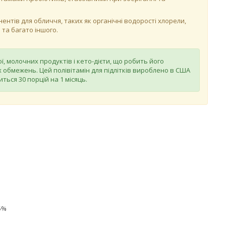
ентів для обличчя, таких як органічні водорості хлорели,
 та багато іншого.
ї, молочних продуктів і кето-дієти, що робить його
 обмежень. Цей полівітамін для підлітків вироблено в США
ться 30 порцій на 1 місяць.
25%