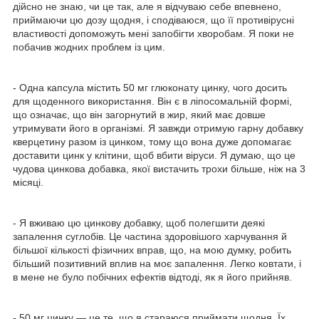
дійсно не знаю, чи це так, але я відчуваю себе впевнено,
приймаючи цю дозу щодня, і сподіваюся, що її противірусні
властивості допоможуть мені запобігти хворобам. Я поки не
побачив жодних проблем із цим.
- Одна капсула містить 50 мг глюконату цинку, чого досить
для щоденного використання. Він є в ліпосомальній формі,
що означає, що він загорнутий в жир, який має довше
утримувати його в організмі. Я завжди отримую гарну добавку
кверцетину разом із цинком, тому що вона дуже допомагає
доставити цинк у клітини, щоб вбити віруси. Я думаю, що це
чудова цинкова добавка, якої вистачить трохи більше, ніж на 3
місяці.
- Я вживаю цю цинкову добавку, щоб полегшити деякі
запалення суглобів. Це частина здоровішого харчування й
більшої кількості фізичних вправ, що, на мою думку, робить
більший позитивний вплив на моє запалення. Легко ковтати, і
в мене не було побічних ефектів відтоді, як я його прийняв.
- 50 мг цинку — це те, що я стараюся приймати щодня. Їх