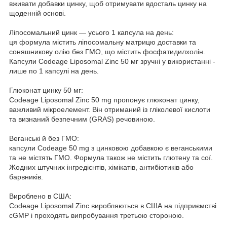
вживати добавки цинку, щоб отримувати вдосталь цинку на
щоденній основі.
Ліпосомальний цинк — усього 1 капсула на день:
ця формула містить ліпосомальну матрицю доставки та
соняшникову олію без ГМО, що містить фосфатидилхолін.
Капсули Codeage Liposomal Zinc 50 мг зручні у використанні -
лише по 1 капсулі на день.
Глюконат цинку 50 мг:
Codeage Liposomal Zinc 50 mg пропонує глюконат цинку,
важливий мікроелемент. Він отриманий із гліколевої кислоти
та визнаний безпечним (GRAS) речовиною.
Веганські й без ГМО:
капсули Codeage 50 mg з цинковою добавкою є веганськими
та не містять ГМО. Формула також не містить глютену та сої.
Жодних штучних інгредієнтів, хімікатів, антибіотиків або
барвників.
Вироблено в США:
Codeage Liposomal Zinc виробляються в США на підприємстві
cGMP і проходять випробування третьою стороною.