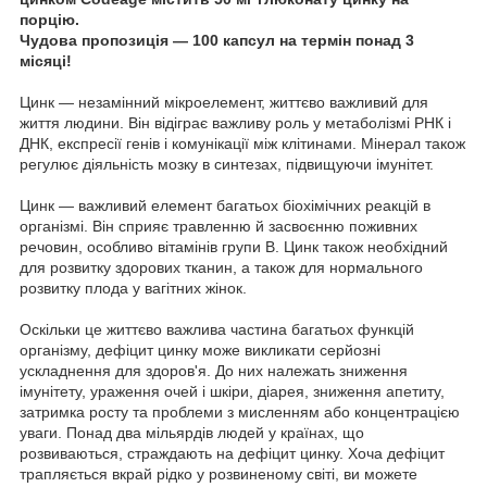
порцію.
Чудова пропозиція — 100 капсул на термін понад 3
місяці!
Цинк — незамінний мікроелемент, життєво важливий для
життя людини. Він відіграє важливу роль у метаболізмі РНК і
ДНК, експресії генів і комунікації між клітинами. Мінерал також
регулює діяльність мозку в синтезах, підвищуючи імунітет.
Цинк — важливий елемент багатьох біохімічних реакцій в
організмі. Він сприяє травленню й засвоєнню поживних
речовин, особливо вітамінів групи B. Цинк також необхідний
для розвитку здорових тканин, а також для нормального
розвитку плода у вагітних жінок.
Оскільки це життєво важлива частина багатьох функцій
організму, дефіцит цинку може викликати серйозні
ускладнення для здоров'я. До них належать зниження
імунітету, ураження очей і шкіри, діарея, зниження апетиту,
затримка росту та проблеми з мисленням або концентрацією
уваги. Понад два мільярдів людей у країнах, що
розвиваються, страждають на дефіцит цинку. Хоча дефіцит
трапляється вкрай рідко у розвиненому світі, ви можете