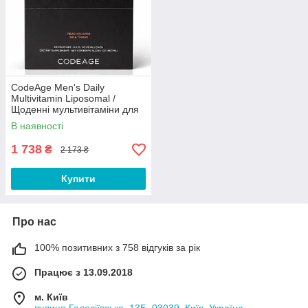
CodeAge Men's Daily
Multivitamin Liposomal /
Щоденні мультивітаміни для
чоловіків ліпосомальні 30
В наявності
саше Термін 11/2026
1 738
₴
2 173 ₴
Купити
Про нас
100% позитивних з 758 відгуків за рік
Працює з 13.09.2018
м. Київ