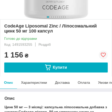
CodeAge Liposomal Zinc / Ліпосомальний
цинк 50 мг 100 капсул
Готово до відправки
Код: 1491593255
Роздріб
1 156
₴
Купити
Опис
Характеристики
Доставка
Оплата
Умови п
Опис
Цинк 50 мг — 3 місяці: капсульна ліпосомальна добавка з
цинком Codeage містить 50 мг глюконату цинку на