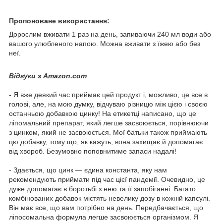
Пропоноване використання:
Дорослим вживати 1 раз на день, запиваючи 240 мл води або
вашого улюбленого напою. Можна вживати з їжею або без
неї.
Відгуки з Аmazon.com
- Я вже деякий час приймає цей продукт і, можливо, це все в
голові, але, на мою думку, відчуваю різницю між цією і своєю
останньою добавкою цинку! На етикетці написано, що це
ліпомальний препарат, який легше засвоюється, порівнюючи
з цинком, який не засвоюється. Мої батьки також приймають
цю добавку, тому що, як кажуть, вона захищає й допомагає
від хвороб. Безумовно поповнитиме запаси надалі!
- Здається, що цинк — єдина константа, яку нам
рекомендують приймати під час цієї пандемії. Очевидно, це
дуже допомагає в боротьбі з нею та її запобіганні. Багато
комбінованих добавок містять невелику дозу в кожній капсулі.
Він має все, що вам потрібно на день. Передбачається, що
ліпосомальна формула легше засвоюється організмом. Я