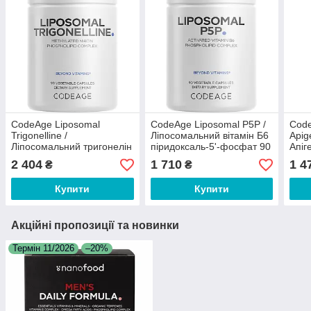
CodeAge Liposomal
CodeAge Liposomal P5P /
Code
Trigonelline /
Ліпосомальний вітамін Б6
Apig
Ліпосомальний тригонелін
піридоксаль-5'-фосфат 90
Апіг
250 мг 90 капсул
капсул
анти
2 404
1 710
1 4
₴
₴
онко
Купити
Купити
Акційні пропозиції та новинки
Термін 11/2026
–20%