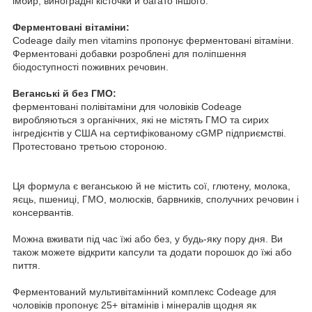
імбир, виноградні кісточки й багато іншого.
Ферментовані вітаміни:
Codeage daily men vitamins пропонує ферментовані вітаміни.
Ферментовані добавки розроблені для поліпшення
біодоступності поживних речовин.
Веганські й без ГМО:
ферментовані полівітаміни для чоловіків Codeage
виробляються з органічних, які не містять ГМО та сирих
інгредієнтів у США на сертифікованому cGMP підприємстві.
Протестовано третьою стороною.
Ця формула є веганською й не містить сої, глютену, молока,
яєць, пшениці, ГМО, молюсків, барвників, сполучних речовин і
консервантів.
Можна вживати під час їжі або без, у будь-яку пору дня. Ви
також можете відкрити капсули та додати порошок до їжі або
пиття.
Ферментований мультивітамінний комплекс Codeage для
чоловіків пропонує 25+ вітамінів і мінералів щодня як