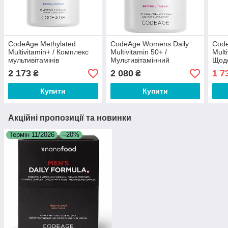
CodeAge Methylated
CodeAge Womens Daily
Code
Multivitamin+ / Комплекс
Multivitamin 50+ /
Mult
мультивітамінів
Мультивітамінний
Щоде
метильованих 90 капсул
комплекс для жінок віком
для 
2 173
2 080
1 7
₴
₴
від 50 років 90 капсул
30 с
Купити
Купити
Акційні пропозиції та новинки
Термін 11/2026
–20%