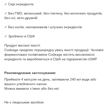
✓ Сирі інгредієнти
✓ Без ГМО, веганський, без глютену, без молочних продуктів,
без сої, кето-дружній
✓ Без носіїв, наповнювачів і штучних інгредієнтів
✓ Зроблено в США
Продукт високої якості:
Codeage приділяє першорядну увагу якості продукції. Чоловічі
ферментовані полівітаміни Codeage містять високоякісні
інгредієнти та виробляються в США на підприємстві cGMP.
Рекомендоване застосування:
Приймати 4 капсули на день, запиваючи 240 мл води або
вашого улюбленого напою.
Можна вживати з їжею або без неї.
Не є лікарським засобом