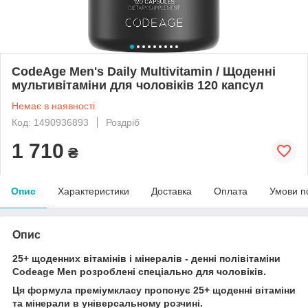
CodeAge Men's Daily Multivitamin / Щоденні
мультивітаміни для чоловіків 120 капсул
Немає в наявності
Код: 1490936893
Роздріб
1 710
₴
Опис
Характеристики
Доставка
Оплата
Умови п
Опис
25+ щоденних вітамінів і мінералів - денні полівітаміни
Codeage Men розроблені спеціально для чоловіків.
Ця формула преміумкласу пропонує 25+ щоденні вітаміни
та мінерали в універсальному розчині.