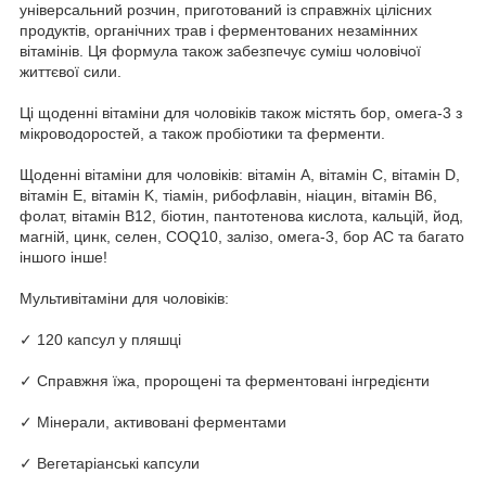
універсальний розчин, приготований із справжніх цілісних
продуктів, органічних трав і ферментованих незамінних
вітамінів. Ця формула також забезпечує суміш чоловічої
життєвої сили.
Ці щоденні вітаміни для чоловіків також містять бор, омега-3 з
мікроводоростей, а також пробіотики та ферменти.
Щоденні вітаміни для чоловіків: вітамін A, вітамін C, вітамін D,
вітамін E, вітамін K, тіамін, рибофлавін, ніацин, вітамін B6,
фолат, вітамін B12, біотин, пантотенова кислота, кальцій, йод,
магній, цинк, селен, COQ10, залізо, омега-3, бор AC та багато
іншого інше!
Мультивітаміни для чоловіків:
✓ 120 капсул у пляшці
✓ Справжня їжа, пророщені та ферментовані інгредієнти
✓ Мінерали, активовані ферментами
✓ Вегетаріанські капсули