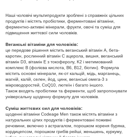
Наші чоловічі мультипродукти зроблені з справжніх цільних
продуктів і містять пробіотики, ферментовані вітаміни,
ферментно-активні мінерали, фрукти, овочі та суміш для
підвищення життєвої сили чоловіків.
Веганські вітаміни для чоловіків:
це передове рішення містить веганський вітамін А, бета-
каротин, рослинний вітамін C ацерола, вишня, веганський
вітамін D3, вітамін Е з токоферолу, K2 і метимований
комплекс B (фолієва кислота, B6, B12, біотин). Формула
містить основні мінерали, як-от кальцій, мідь, марганець,
магній, калій, селен, йод, цинк, веганські омега-3 з
мікроводоростей, CoQ10, лютеїн і багато іншого.
Також входять пробіотики та ферменти, щоб запропонувати
універсальну щоденну формулу для чоловіків.
Суміш життєвих сил для чоловіків:
щоденні вітаміни Codeage Men також містять вітаміни з
натуральних цілих продуктів і ферментовані поживні
речовини, включно з астрагалом, порошком кореня буряка,
кордицепсом, порошком грибів рейші, женьшень, куркуму,