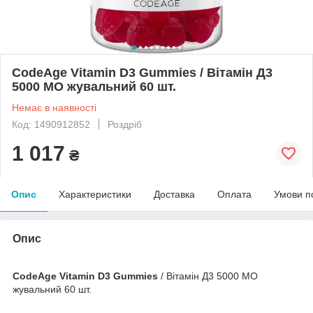
CodeAge Vitamin D3 Gummies / Вітамін Д3
5000 МО жувальний 60 шт.
Немає в наявності
Код: 1490912852
Роздріб
1 017
₴
Опис
Характеристики
Доставка
Оплата
Умови п
Опис
CodeAge Vitamin D3 Gummies
/ Вітамін Д3 5000 МО
жувальний 60 шт.