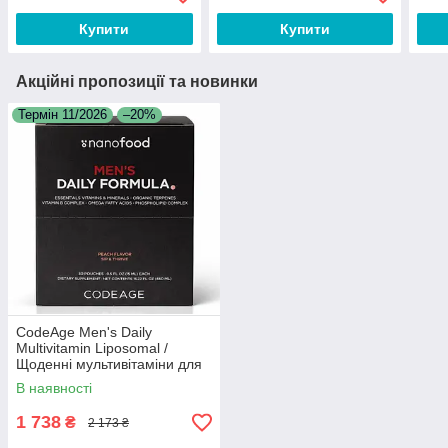
Терм
Купити
Купити
Акційні пропозиції та новинки
Термін 11/2026
–20%
CodeAge Men's Daily
Multivitamin Liposomal /
Щоденні мультивітаміни для
чоловіків ліпосомальні 30
В наявності
саше Термін 11/2026
1 738
₴
2 173 ₴