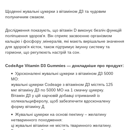
Щоденні жувальні цукерки з вітаміном Д3 та чудовим
полуничним смаком.
Дослідження показують, що вітамін D виконує безліч функцій
поліпшення здоров'я. Він сприяє засвоєнню організмом
кальцію і фосфору ‚мінералів, які мають вирішальне значення
для здоров'я кісток, також підтримує імунну систему та
гормони, що регулюють настрій та сон.
CodeAge Vitamin D3 Gummies — докладніше про продукт:
Удосконалені жувальні цукерки з вітаміном Д3 5000
МО:
жувальні цукерки Codeage з вітаміном Д3 містять 125
мкг вітаміну Д3 по 5000 МО на 1 смачну цукерку.
Вітамін Д3 у цій харчовій добавці отриманий із
холекальциферолу, щоб забезпечити вдосконалену
форму вітаміну Д.
Жувальні цукерки на основі пектину – желатину
нетваринного походження:
ці жувальні вітаміни не містять тваринного желатину.