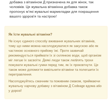
добавка з вітаміном Д призначена як для жінок, так
чоловіків. Ця жувальна вітамінна добавка також
пропонує м'які жувальні мармеладки для покращення
вашого здоров'я та настрою!
Як їсти жувальні вітаміни?
Не існує єдиного способу вживання жувальних вітамінів,
тому що ними можна насолоджуватися як закускою або як
частиною основного прийому їжі. Проте зазвичай
рекомендується приймати їх зі склянкою води, щоб організм
міг легше їх засвоїти. Деякі люди також люблять трохи
пожувати жувальні гумки перед тим, як їх проковтнути. Це
також може допомогти вивільнити вітаміни та полегшити їх
перетравлення.
Насолоджуйтесь смачним та поживним смаком, приймаючи
жувальну харчову добавку з вітаміном Д Codeage вдома або
у дорозі!