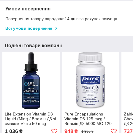
Умови повернення
Повернення товару впродовж 14 днів за рахунок покупця
Всі умови повернення
Подібні товари компанії
Life Extension Vitamin D3
Pure Encapsulations
Zahl
Liquid (Mint) / Вітамін Д3 зі
Vitamin D3 125 mcg /
Chew
смаком м'яти 50 mcg
Вітамін Д3 5000 МО 120
Д3 
(2000 МО) 29,57 мл
капсул 08/2026
жува
1 036
948
737
₴
₴
1 896 ₴