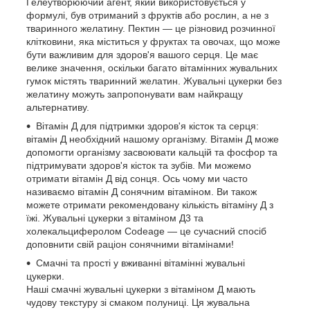
Гелеутворюючий агент, який використовується у
формулі, був отриманий з фруктів або рослин, а не з
тваринного желатину. Пектин — це різновид розчинної
клітковини, яка міститься у фруктах та овочах, що може
бути важливим для здоров'я вашого серця. Це має
велике значення, оскільки багато вітамінних жувальних
гумок містять тваринний желатин. Жувальні цукерки без
желатину можуть запропонувати вам найкращу
альтернативу.
Вітамін Д для підтримки здоров'я кісток та серця:
вітамін Д необхідний нашому організму. Вітамін Д може
допомогти організму засвоювати кальцій та фосфор та
підтримувати здоров'я кісток та зубів. Ми можемо
отримати вітамін Д від сонця. Ось чому ми часто
називаємо вітамін Д сонячним вітаміном. Ви також
можете отримати рекомендовану кількість вітаміну Д з
їжі. Жувальні цукерки з вітаміном Д3 та
холекальциферолом Codeage — це сучасний спосіб
доповнити свій раціон сонячними вітамінами!
Смачні та прості у вживанні вітамінні жувальні
цукерки.
Наші смачні жувальні цукерки з вітаміном Д мають
чудову текстуру зі смаком полуниці. Ця жувальна