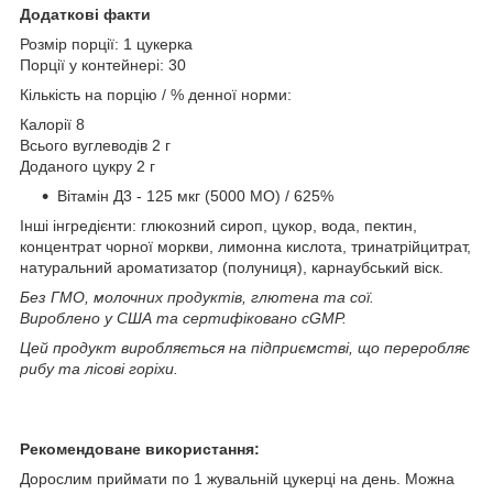
Додаткові факти
Розмір порції: 1 цукерка
Порції у контейнері: 30
Кількість на порцію / % денної норми:
Калорії 8
Всього вуглеводів 2 г
Доданого цукру 2 г
Вітамін Д3 - 125 мкг (5000 МО) / 625%
Інші інгредієнти: глюкозний сироп, цукор, вода, пектин,
концентрат чорної моркви, лимонна кислота, тринатрійцитрат,
натуральний ароматизатор (полуниця), карнаубський віск.
Без ГМО, молочних продуктів, глютена та сої.
Вироблено у США та сертифіковано cGMP.
Цей продукт виробляється на підприємстві, що переробляє
рибу та лісові горіхи.
Рекомендоване використання:
Дорослим приймати по 1 жувальній цукерці на день. Можна