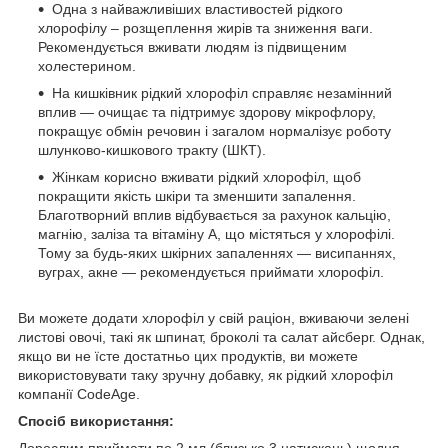
Одна з найважливіших властивостей рідкого
хлорофілу – розщеплення жирів та зниження ваги.
Рекомендується вживати людям із підвищеним
холестерином.
На кишківник рідкий хлорофіл справляє незамінний
вплив — очищає та підтримує здорову мікрофлору,
покращує обмін речовин і загалом нормалізує роботу
шлунково-кишкового тракту (ШКТ).
Жінкам корисно вживати рідкий хлорофіл, щоб
покращити якість шкіри та зменшити запалення.
Благотворний вплив відбувається за рахунок кальцію,
магнію, заліза та вітаміну А, що містяться у хлорофілі.
Тому за будь-яких шкірних запаленнях — висипаннях,
вуграх, акне — рекомендується приймати хлорофіл.
Ви можете додати хлорофіл у свій раціон, вживаючи зелені
листові овочі, такі як шпинат, броколі та салат айсберг. Однак,
якщо ви не їсте достатньо цих продуктів, ви можете
використовувати таку зручну добавку, як рідкий хлорофіл
компанії CodeAge.
Спосіб використання:
Дорослим приймати по 2 мл (близько 3 натискань) щодня.