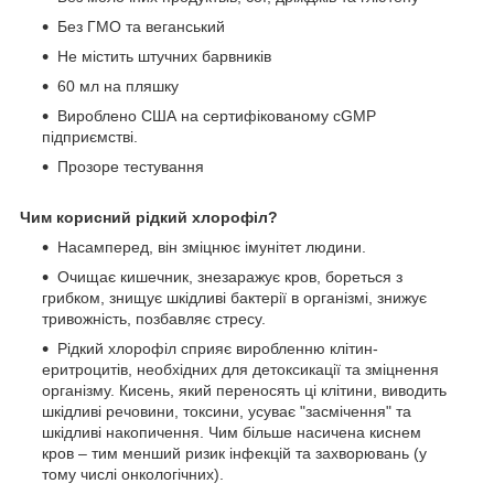
Без ГМО та веганський
Не містить штучних барвників
60 мл на пляшку
Вироблено США на сертифікованому cGMP
підприємстві.
Прозоре тестування
Чим корисний рідкий хлорофіл?
Насамперед, він зміцнює імунітет людини.
Очищає кишечник, знезаражує кров, бореться з
грибком, знищує шкідливі бактерії в організмі, знижує
тривожність, позбавляє стресу.
Рідкий хлорофіл сприяє виробленню клітин-
еритроцитів, необхідних для детоксикації та зміцнення
організму. Кисень, який переносять ці клітини, виводить
шкідливі речовини, токсини, усуває "засмічення" та
шкідливі накопичення. Чим більше насичена киснем
кров – тим менший ризик інфекцій та захворювань (у
тому числі онкологічних).