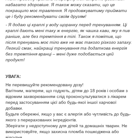
набагато здоровіше. Я також можу сказати, що це
покращило моє травлення. Я продовжуватиму приймати
це і буду рекомендувати своїм друзям!
- Я додаю ці краплі у воду щоранку перед тренуванням. Ці
краплі дають мені таку ж енергію, як чашка кави, яку я пив
раніше, але без тремтіння в тілі. Також я помітив, що
після тренувань моє тіло вже не має такого різкого запаху.
Легкий смак, найкращі тренування та додаткова енергія
без тремтіння вранці – мені дуже подобається цей
продукт!
УВАГА:
Не перевищуйте рекомендовану дозу!
Вагітним, матерям, що годують, дітям до 18 років і особам з
відомим захворюванням слід проконсультуватися з лікарем
перед застосуванням цієї або будь-якої іншої харчової
добавки.
Будьте обережні, якщо у вас є алергія або чутливість до будь-
якого з перерахованих інгредієнтів.
Зберігати у недоступному для дітей та домашніх тварин. Не
використовуйте, якщо захисна пломба пошкоджена або
відсутня.