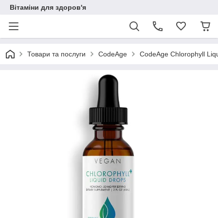
Вітаміни для здоров'я
Товари та послуги
CodeAge
CodeAge Chlorophyll Liq