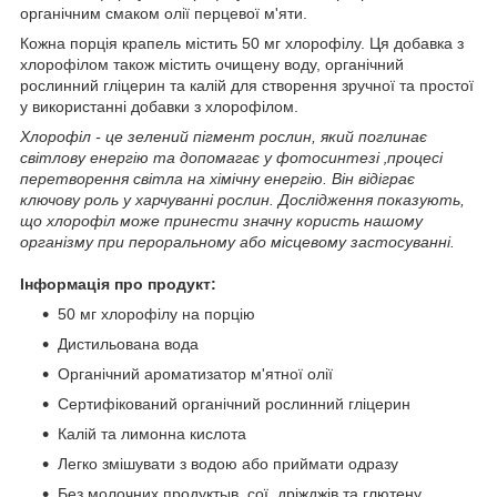
органічним смаком олії перцевої м'яти.
Кожна порція крапель містить 50 мг хлорофілу. Ця добавка з
хлорофілом також містить очищену воду, органічний
рослинний гліцерин та калій для створення зручної та простої
у використанні добавки з хлорофілом.
Хлорофіл - це зелений пігмент рослин, який поглинає
світлову енергію та допомагає у фотосинтезі ‚процесі
перетворення світла на хімічну енергію. Він відіграє
ключову роль у харчуванні рослин. Дослідження показують,
що хлорофіл може принести значну користь нашому
організму при пероральному або місцевому застосуванні.
Інформація про продукт:
50 мг хлорофілу на порцію
Дистильована вода
Органічний ароматизатор м'ятної олії
Сертифікований органічний рослинний гліцерин
Калій та лимонна кислота
Легко змішувати з водою або приймати одразу
Без молочних продуктыв, сої, дріжджів та глютену