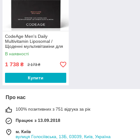
CodeAge Men's Daily
Multivitamin Liposomal /
Щоденні мультивітаміни для
чоловіків ліпосомальні 30
В наявності
саше Термін 11/2026
1 738
₴
2 173 ₴
Купити
Про нас
100% позитивних з 751 відгука за рік
Працює з 13.09.2018
м. Київ
вулиця Голосіївська, 13Б, 03039, Київ, Україна