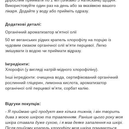
Використовуйте один раз на день або за вказівкою вашого
лікаря. Додайте у воду або прийміть одразу.
Додаткові деталі:
Органічний ароматизатор м'ятної олії
50 мг веганських рідких крапель хлорофілу на порцію із
чудовим смаком органічної олії м'яти перцевої. Легко
змішувати із водою чи приймати відразу.
Інгредієнти:
Хлорофіл (у вигляді натрій-мідного хлорофіліну).
Інші інгредієнти: очищена вода, сертифікований органічний
рослинний гліцерин, лимонна кислота, ароматизатор
органічної олії перцевої м'яти, сорбат калію.
Відгуки покупців:
-
Я приймаю цей продукт вже кілька тижнів, і він творить
дива з моєю шкірою та травленням. Раніше цього року моя
шкіра ставала дуже сухою, і я мав деяке запалення на шкірі.
Після прийому крапель хлорофілу моя шкіра почувається