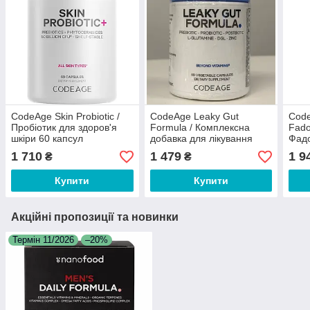
CodeAge Skin Probiotic /
CodeAge Leaky Gut
Code
Пробіотик для здоров'я
Formula / Комплексна
Fado
шкіри 60 капсул
добавка для лікування
Фадо
кишківника 60 капсул
рівн
1 710
1 479
1 9
₴
₴
ліпо
Купити
Купити
Акційні пропозиції та новинки
Термін 11/2026
–20%