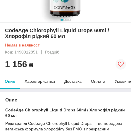
CodeAge Chlorophyll Liquid Drops 60ml /
Хлорофіл рідкий 60 мл
Немає в наявності
Код: 1490912851
Роздріб
1 156
₴
Опис
Характеристики
Доставка
Оплата
Умови п
Опис
CodeAge Chlorophyll Liquid Drops 60ml / Хлорофіл рідкий
60 мл
Рідкі краплі Codeage Chlorophyll Liquid Drops — це передова
веганська формула хлорофілу без ГМО з прекрасним