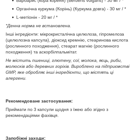
Барбарис (кора кореня) (Berberis vulgaris) - 30 мг / *
Органічна куркума (Корінь) (Куркума довга) - 30 мг / *
L-метіонін - 20 мг / *
*Денна норма не встановлена.
Інші інгредієнти: мікрокристалічна целюлоза, гіпромелоза
(целюлозна капсула), діоксид кремнію, стеаринова кислота
(рослинного походження), стеарат магнію (рослинного
походження) та аскорбілпальмітат.
Не містить пшениці, глютену, сої, молока, яєць, риби,
молюсків або деревних горіхів. Вироблено на підприємстві
GMP, яке обробляє інші інгредієнти, що містять ці
алергени.
Рекомендоване застосування:
Приймати по 3 капсули щодня з їжею або згідно з
рекомендаціями фахівця.
Запобіжні заходи: