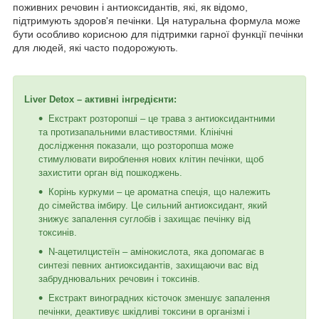
поживних речовин і антиоксидантів, які, як відомо,
підтримують здоров'я печінки. Ця натуральна формула може
бути особливо корисною для підтримки гарної функції печінки
для людей, які часто подорожують.
Liver Detox – активні інгредієнти:
Екстракт розторопші – це трава з антиоксидантними
та протизапальними властивостями. Клінічні
дослідження показали, що розторопша може
стимулювати вироблення нових клітин печінки, щоб
захистити орган від пошкоджень.
Корінь куркуми – це ароматна спеція, що належить
до сімейства імбиру. Це сильний антиоксидант, який
знижує запалення суглобів і захищає печінку від
токсинів.
N-ацетилцистеїн – амінокислота, яка допомагає в
синтезі певних антиоксидантів, захищаючи вас від
забруднювальних речовин і токсинів.
Екстракт виноградних кісточок зменшує запалення
печінки, деактивує шкідливі токсини в організмі і