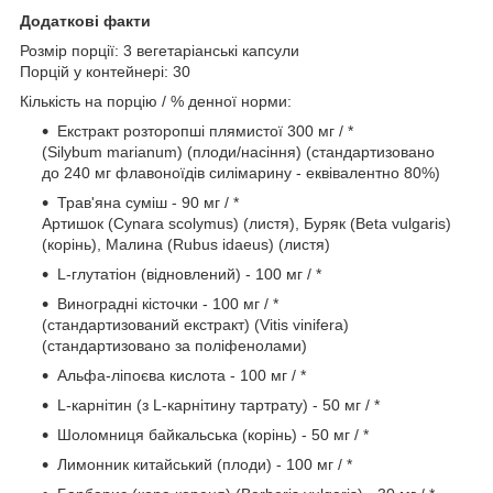
Додаткові факти
Розмір порції: 3 вегетаріанські капсули
Порцій у контейнері: 30
Кількість на порцію / % денної норми:
Екстракт розторопші плямистої 300 мг / *
(Silybum marianum) (плоди/насіння) (стандартизовано
до 240 мг флавоноїдів силімарину - еквівалентно 80%)
Трав'яна суміш - 90 мг / *
Артишок (Cynara scolymus) (листя), Буряк (Beta vulgaris)
(корінь), Малина (Rubus idaeus) (листя)
L-глутатіон (відновлений) - 100 мг / *
Виноградні кісточки - 100 мг / *
(стандартизований екстракт) (Vitis vinifera)
(стандартизовано за поліфенолами)
Альфа-ліпоєва кислота - 100 мг / *
L-карнітин (з L-карнітину тартрату) - 50 мг / *
Шоломниця байкальська (корінь) - 50 мг / *
Лимонник китайський (плоди) - 100 мг / *