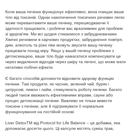
Коли ваша печінка функціонує ефективно, вона очищає ваше
тіло від токсинів. Однак накопичення токсичних речовин легко
може перевантажити ваше печінку, перешкоджаючи її
здатності працювати, і роблячи вас вразливими для проблем
зі здоров'ям. Ми всі щодня стикаємося з забруднювачами.
Хімічні речовини в харчових продуктах, забруднення повітря,
дим, алкоголь та різні ліки можуть змусити вашу печінку
працювати понад міру. Якщо у вашій печінці проблеми з
детоксикацією, ваше тіло буде намагатися компенсувати це
через видалення відходів через шкіру та легені, що може мати
негативні побічні ефекти.
Є багато способів допомогти відновити здорову функцію
печінки. Такі продукти, як часник, зелений чай, буряк і
цитрусові, лимон і лайм, стимулюють роботу печінки. Багато
людей також вважають ефективними вправи, сауни або
процес детоксикації печінки. Важливо не тільки вивести
токсини з печінки, але й підтримувати її нормальне
функціонування на постійній основі.
Liver DetoxTM від Protocol for Life Balance – це добавка, яка
допомагає досягти цього. Ці капсули містять суміш трав,