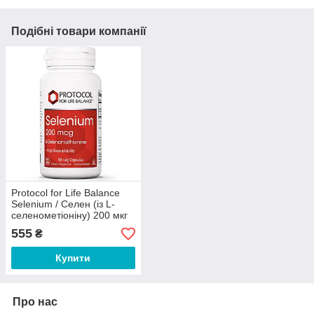
Подібні товари компанії
Protocol for Life Balance
Selenium / Селен (із L-
селенометіоніну) 200 мкг
90 капсул
555
₴
Купити
Про нас