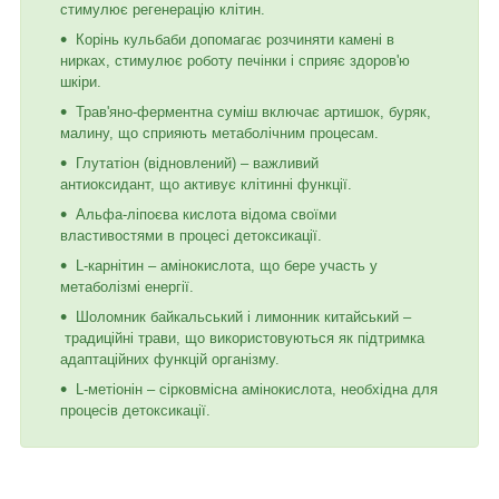
стимулює регенерацію клітин.
Корінь кульбаби допомагає розчиняти камені в
нирках, стимулює роботу печінки і сприяє здоров'ю
шкіри.
Трав'яно-ферментна суміш включає артишок, буряк,
малину, що сприяють метаболічним процесам.
Глутатіон (відновлений) – важливий
антиоксидант, що активує клітинні функції.
Альфа-ліпоєва кислота відома своїми
властивостями в процесі детоксикації.
L-карнітин – амінокислота, що бере участь у
метаболізмі енергії.
Шоломник байкальський і лимонник китайський –
традиційні трави, що використовуються як підтримка
адаптаційних функцій організму.
L-метіонін
– сірковмісна амінокислота, необхідна для
процесів детоксикації.