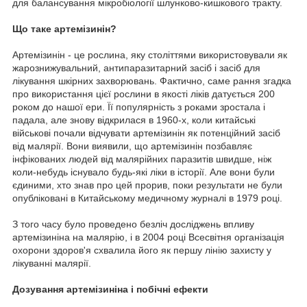
для балансування мікробіології шлунково-кишкового тракту.
Що таке артемізинін?
Артемізинін - це рослина, яку століттями використовували як
жарознижувальний, антипаразитарний засіб і засіб для
лікування шкірних захворювань. Фактично, саме рання згадка
про використання цієї рослини в якості ліків датується 200
роком до нашої ери. Її популярність з роками зростала і
падала, але знову відкрилася в 1960-х, коли китайські
військові почали відчувати артемізинін як потенційний засіб
від малярії. Вони виявили, що артемізинін позбавляє
інфікованих людей від малярійних паразитів швидше, ніж
коли-небудь існувало будь-які ліки в історії. Але вони були
єдиними, хто знав про цей прорив, поки результати не були
опубліковані в Китайському медичному журналі в 1979 році.
З того часу було проведено безліч досліджень впливу
артемізиніна на малярію, і в 2004 році Всесвітня організація
охорони здоров'я схвалила його як першу лінію захисту у
лікуванні малярії.
Дозування артемізиніна і побічні ефекти