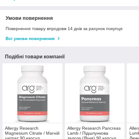
Умови повернення
Повернення товару впродовж 14 днів за рахунок покупця
Всі умови повернення
Подібні товари компанії
Allergy Research
Allergy Research Pancreas
Alle
Magnesium Citrate / Магній
Lamb / Підшлункова
Lumb
цитрат 90 капсул
залоза (Ягня) 90 капсул
Люм