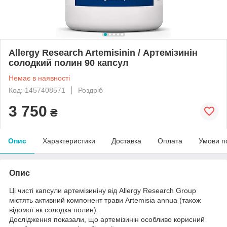
Allergy Research Artemisinin / Артемізинін
солодкий полин 90 капсул
Немає в наявності
Код: 1457408571
Роздріб
3 750
₴
Опис
Характеристики
Доставка
Оплата
Умови п
Опис
Ці чисті капсули артемізиніну від Allergy Research Group
містять активний компонент трави Artemisia annua (також
відомої як солодка полин).
Дослідження показали, що артемізинін особливо корисний