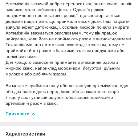
Артемізинін зазвичай добре переноситься, що означає, що він
викликає мало побічних ефектів. Однак 'є рідкісні
повідомлення про негативні реакції, що спостерігаються
деякими пацієнтами, що приймали високі дози. Інші пацієнти
відчули ефект детоксикації, оскільки мікроби почали вмирати.
Артемізинін вважається окислювачем, тому він працює
найкраще, коли його не приймають разом з антиоксидантами.
Також відомо, що артемізинін взаємодіє з залізом, тому не
приймайте його разом з багатими залізом продуктами або
полівітамінами.
Для кращого засвоєння приймайте артемізинін разом з
жирною їжею, наприклад морозивом, йогуртом, цільним
молоком або риб'ячим жиром.
Ви можете приймати одну або дві капсули артемізиніна один
або два рази в день перед їжею або за вказівкою лікаря.
Якщо у вас чутливий шлунок, обов'язково приймайте
артемізинін разом з їжею.
Приховати
Характеристики