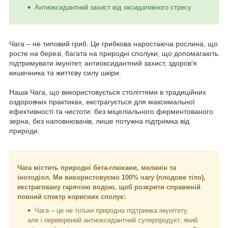
Антиоксидантний захист від оксидативного стресу.
Чага – не типовий гриб. Це грибкова наростаюча рослина, що
росте на березі, багата на природні сполуки, що допомагають
підтримувати імунітет, антиоксидантний захист, здоров'я
кишечника та життєву силу шкіри.
Наша Чага, що використовується століттями в традиційних
оздоровчих практиках, екстрагується для максимальної
ефективності та чистоти: без міцеліального ферментованого
зерна, без наповнювачів, лише потужна підтримка від
природи.
Чага містить природні бета-глюкани, меланін та
інотодіол. Ми використовуємо 100% чагу (плодове тіло),
екстраговану гарячою водою, щоб розкрити справжній
повний спектр корисних сполук:
Чага – це не тільки природна підтримка імунітету,
але і перевірений антиоксидантний суперпродукт, який