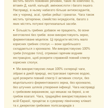
містить безліч поживних речовин, таких як комплекс Б,
вітамін Д, калій, кальцій, амінокислоти і багато іншого.
Насправді, в ньому набагато більше антиоксидантів,
ніж у чорниці, асаї, грибах рейші і гранатах. Чага також
містить трітерпени, сімейство інгредієнтів, багато з
яких містять потужні протизапальні засоби.
Більшість грибних добавок не працюють, бо вони
виготовлені без грибів: вони використовують зерно,
ферментоване міцелієм. Ці продукти містять мало
корисних грибних сполук — вони здебільшого
складаються з крохмалю. Ми використовуємо 100%
гриби (плодове тіло), отримані гарячим водним
екстракцією, щоб розкрити справжній повний спектр
корисних сполук.
Ми використовуємо лише 100% склероції чаги,
зібрані в дикій природі, екстраговані гарячою водою,
щоб розкрити повний спектр її активних сполук, без
міцеліального ферментованого зерна, без крохмалю,
без штучних шляхів утворення інфекції. Чага насправді
є грибковим виразником, що мешкає на березі, а не
грибом взагалі. Чага, традиційно використовувана по
всій Євразії, процвітає в суворому північному кліматі
та є джерелом грибкових полісахаридів з