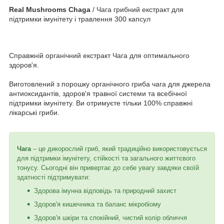
Real Mushrooms Chaga
/ Чага грибний екстракт для
підтримки імунітету і травлення 300 капсул
Справжній органічний екстракт Чага для оптимального
здоров'я.
Виготовлений з порошку органічного гриба чага для джерела
антиоксидантів, здоров'я травної системи та всебічної
підтримки імунітету. Ви отримуєте тільки 100% справжні
лікарські гриби.
Чага
– це дикорослий гриб, який традиційно використовується
для підтримки імунітету, стійкості та загального життєвого
тонусу. Сьогодні він привертає до себе увагу завдяки своїй
здатності підтримувати:
Здорова імунна відповідь та природний захист
Здоров'я кишечника та баланс мікробіому
Здоров'я шкіри та спокійний, чистий колір обличчя