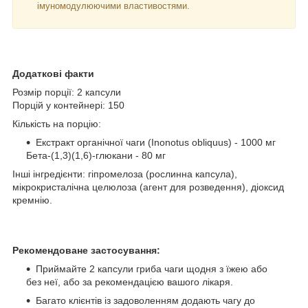
імуномодулюючими властивостями.
Додаткові факти
Розмір порції: 2 капсули
Порцій у контейнері: 150
Кількість на порцію:
Екстракт органічної чаги (Inonotus obliquus) - 1000 мг
Бета-(1,3)(1,6)-глюкани - 80 мг
Інші інгредієнти: гіпромелоза (рослинна капсула),
мікрокристалічна целюлоза (агент для розведення), діоксид
кремнію.
Рекомендоване застосування:
Приймайте 2 капсули гриба чаги щодня з їжею або
без неї, або за рекомендацією вашого лікаря.
Багато клієнтів із задоволенням додають чагу до