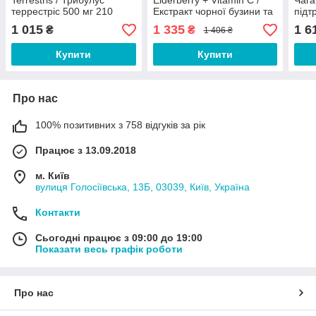
Terrestris / Трибулус
Elderberry + Vitamin C /
Чага
террестріс 500 мг 210
Екстракт чорної бузини та
підт
капсул
вітамін С 60 капсул Термін
трав
1 015
1 335
1 6
₴
₴
1 406 ₴
01/2027
Купити
Купити
Про нас
100% позитивних з 758 відгуків за рік
Працює з 13.09.2018
м. Київ
вулиця Голосіївська, 13Б, 03039, Київ, Україна
Контакти
Сьогодні працює з 09:00 до 19:00
Показати весь графік роботи
Про нас