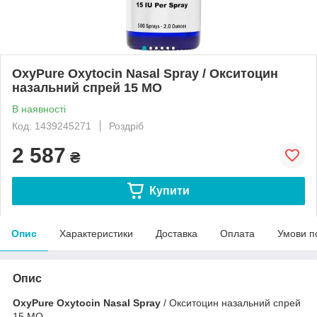
OxyPure Oxytocin Nasal Spray / Окситоцин
назальний спрей 15 МО
В наявності
Код: 1439245271
Роздріб
2 587
₴
Купити
Опис
Характеристики
Доставка
Оплата
Умови п
Опис
OxyPure Oxytocin Nasal Spray
/ Окситоцин назальний спрей
15 МО