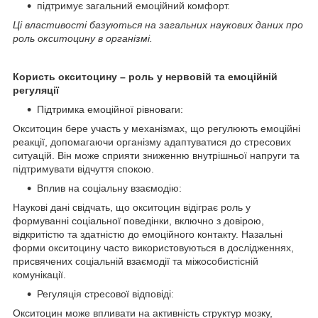
підтримує загальний емоційний комфорт.
Ці властивості базуються на загальних наукових даних про
роль окситоцину в організмі.
Користь окситоцину – роль у нервовій та емоційній
регуляції
Підтримка емоційної рівноваги:
Окситоцин бере участь у механізмах, що регулюють емоційні
реакції, допомагаючи організму адаптуватися до стресових
ситуацій. Він може сприяти зниженню внутрішньої напруги та
підтримувати відчуття спокою.
Вплив на соціальну взаємодію:
Наукові дані свідчать, що окситоцин відіграє роль у
формуванні соціальної поведінки, включно з довірою,
відкритістю та здатністю до емоційного контакту. Назальні
форми окситоцину часто використовуються в дослідженнях,
присвячених соціальній взаємодії та міжособистісній
комунікації.
Регуляція стресової відповіді:
Окситоцин може впливати на активність структур мозку,