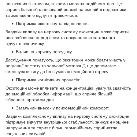
пов’язаних зі стресом, зокрема мигдалеподібного тіла. Це
сприяє більш збалансованій реакції на емоційні подразники
та зменшенню відчуття тривожності.
Підтримка якості сну та відновлення:
Завдяки впливу на нервову систему окситоцин може сприяти
розслабленню перед сном та покращенню загального
відчуття відпочинку.
Вплив на харчову поведінку:
Дослідження показують, що окситоцин може брати участь у
регуляції апетиту та харчової мотивації, що допомагає
зменшувати тягу до їжі в умовах емоційного стресу.
Підтримка когнітивних процесів:
Окситоцин може впливати на концентрацію, увагу та здатність
до емоційної обробки інформації, що сприяє більшій
зібраності протягом дня.
Загальний внесок у психоемоційний комфорт:
Завдяки комплексному впливу на нервову систему окситоцин
підтримує відчуття внутрішньої стабільності, знижує емоційне
напруження та сприяє більш гармонійному сприйняттю
соціальних ситуацій.