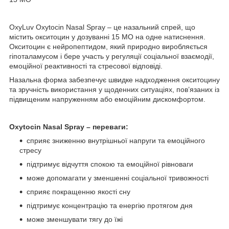
OxyLuv Oxytocin Nasal Spray – це назальний спрей, що
містить окситоцин у дозуванні 15 МО на одне натиснення.
Окситоцин є нейропептидом, який природно виробляється
гіпоталамусом і бере участь у регуляції соціальної взаємодії,
емоційної реактивності та стресової відповіді.
Назальна форма забезпечує швидке надходження окситоцину
та зручність використання у щоденних ситуаціях, пов’язаних із
підвищеним напруженням або емоційним дискомфортом.
Oxytocin Nasal Spray – переваги:
сприяє зниженню внутрішньої напруги та емоційного
стресу
підтримує відчуття спокою та емоційної рівноваги
може допомагати у зменшенні соціальної тривожності
сприяє покращенню якості сну
підтримує концентрацію та енергію протягом дня
може зменшувати тягу до їжі