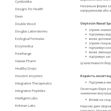
Cymbiotika
Назальна форма за
Designs for Health
напруженням або 
Diem
Oxytocin Nasal Sp
Double Wood
сприяє зниже
Douglas Laboratories
підтримує від
Ecological Formulas
може допомаг
сприяє покра
Enzymedica
підтримує ко
може зменшува
FreeRange
підтримує за
Hawaii Pharm
Ці властивості базу
Healthy Drops
Houston enzymes
Користь окситоци
Підтримка емо
Integrative Therapeutics
Окситоцин бере уча
Integrative Peptides
зниженню внутрішн
Intelligent Labs
Вплив на соці
Kirkman Labs
Наукові дані свідч
контакту. Назальні