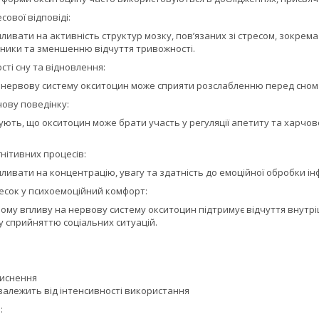
сової відповіді:
ивати на активність структур мозку, пов’язаних зі стресом, зокрема 
зники та зменшенню відчуття тривожності.
сті сну та відновлення:
 нервову систему окситоцин може сприяти розслабленню перед сном 
чову поведінку:
ють, що окситоцин може брати участь у регуляції апетиту та харчово
нітивних процесів:
ивати на концентрацію, увагу та здатність до емоційної обробки інфо
есок у психоемоційний комфорт:
му впливу на нервову систему окситоцин підтримує відчуття внутріш
у сприйняттю соціальних ситуацій.
тиснення
 залежить від інтенсивності використання
: