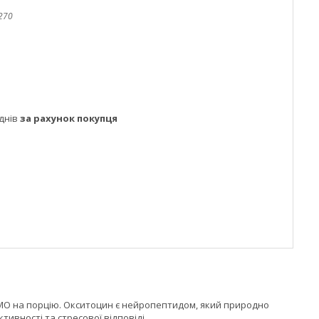
270
днів
за рахунок покупця
0 МО на порцію. Окситоцин є нейропептидом, який природно
ктивності та стресової відповіді.