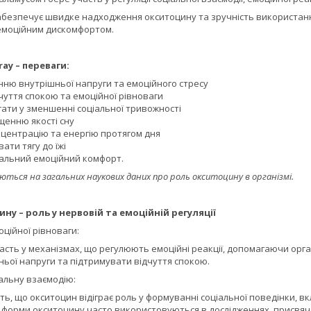
безпечує швидке надходження окситоцину та зручність використання
емоційним дискомфортом.
ray – переваги:
нню внутрішньої напруги та емоційного стресу
чуття спокою та емоційної рівноваги
ати у зменшенні соціальної тривожності
щенню якості сну
нцентрацію та енергію протягом дня
ти тягу до їжі
гальний емоційний комфорт.
ються на загальних наукових даних про роль окситоцину в організмі.
ну – роль у нервовій та емоційній регуляції
ційної рівноваги:
сть у механізмах, що регулюють емоційні реакції, допомагаючи орга
ьої напруги та підтримувати відчуття спокою.
альну взаємодію:
ать, що окситоцин відіграє роль у формуванні соціальної поведінки, в
 форми окситоцину часто використовуються в дослідженнях, присвячени