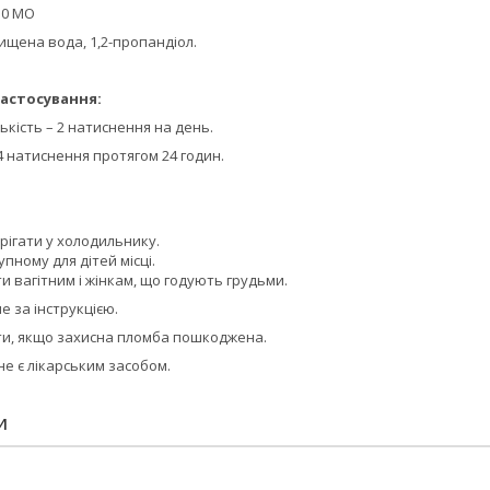
10 МО
чищена вода, 1,2-пропандіол.
астосування:
кість – 2 натиснення на день.
 натиснення протягом 24 годин.
ерігати у холодильнику.
пному для дітей місці.
 вагітним і жінкам, що годують грудьми.
 за інструкцією.
и, якщо захисна пломба пошкоджена.
не є лікарським засобом.
И