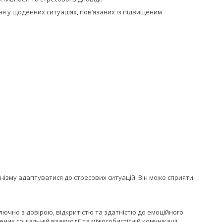
 у щоденних ситуаціях, пов’язаних із підвищеним
нізму адаптуватися до стресових ситуацій. Він може сприяти
ключно з довірою, відкритістю та здатністю до емоційного
х соціальній взаємодії та міжособистісній комунікації.