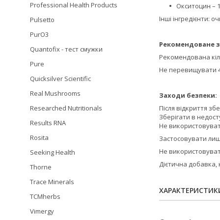
Professional Health Products
Окситоцин – 
Інші інгредієнти: о
Pulsetto
PurO3
Рекомендоване з
Quantofix - тест смужки
Рекомендована кіль
Pure
Не перевищувати 4
Quicksilver Scientific
Real Mushrooms
Заходи безпеки:
Researched Nutritionals
Після відкриття зб
Зберігати в недосту
Results RNA
Не використовувати
Rosita
Застосовувати лише
Не використовуват
Seeking Health
Дієтична добавка, 
Thorne
Trace Minerals
ХАРАКТЕРИСТИК
TCMherbs
Vimergy