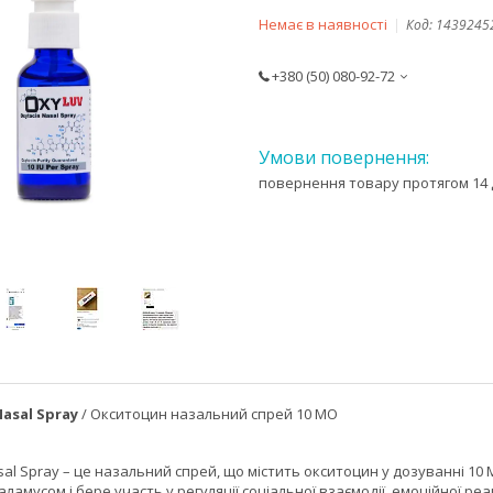
Немає в наявності
Код:
1439245
+380 (50) 080-92-72
повернення товару протягом 14 
Nasal Spray
/ Окситоцин назальний спрей 10 МО
sal Spray – це назальний спрей, що містить окситоцин у дозуванні 1
ламусом і бере участь у регуляції соціальної взаємодії, емоційної реа