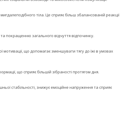
мигдалеподібного тіла. Це сприяє більш збалансованій реакції
та покращенню загального відчуття відпочинку.
ї мотивації, що допомагає зменшувати тягу до їжі в умовах
рмації, що сприяє більшій зібраності протягом дня.
ньої стабільності, знижує емоційне напруження та сприяє