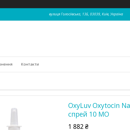
вулиця Голосіївська, 13Б, 03039, Київ, Україна
рнення
Контакти
OxyLuv Oxytocin N
спрей 10 МО
1 882 ₴