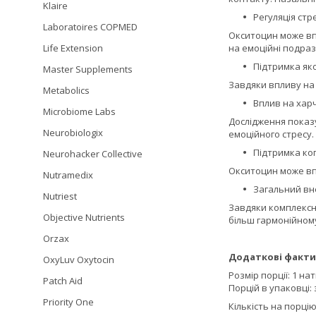
Klaire
Регуляція стре
Laboratoires COPMED
Окситоцин може впл
Life Extension
на емоційні подра
Підтримка яко
Master Supplements
Завдяки впливу на
Metabolics
Вплив на хар
Microbiome Labs
Дослідження показу
Neurobiologix
емоційного стресу.
Підтримка ког
Neurohacker Collective
Окситоцин може впл
Nutramedix
Загальний вн
Nutriest
Завдяки комплексно
Objective Nutrients
більш гармонійном
Orzax
Додаткові факти
OxyLuv Oxytocin
Розмір порції: 1 на
Patch Aid
Порцій в упаковці:
Priority One
Кількість на порцію