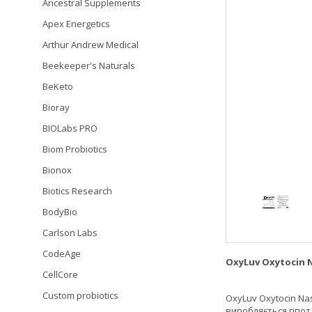
Ancestral Supplements
Apex Energetics
Arthur Andrew Medical
Beekeeper's Naturals
BeKeto
Bioray
BIOLabs PRO
Biom Probiotics
Bionox
Biotics Research
BodyBio
Carlson Labs
CodeAge
OxyLuv Oxytocin 
CellCore
Custom probiotics
OxyLuv Oxytocin Na
виробляється гіпота