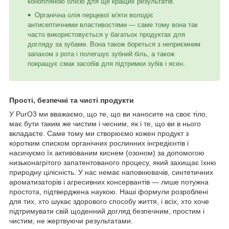
конопляною олією для ще кращих результатів.
Органічна олія перцевої м'яти володіє
антисептичними властивостями — саме тому вона так
часто використовується у багатьох продуктах для
догляду за зубами. Вона також бореться з неприємним
запахом з рота і полегшує зубний біль, а також
покращує смак засобів для підтримки зубів і ясен.
Прості, безпечні та чисті продукти
У PurO3 ми вважаємо, що те, що ви наносите на своє тіло,
має бути таким же чистим і чесним, як і те, що ви в нього
вкладаєте. Саме тому ми створюємо кожен продукт з
коротким списком органічних рослинних інгредієнтів і
насичуємо їх активованим киснем (озоном) за допомогою
низьконагрітого запатентованого процесу, який захищає їхню
природну цілісність. У нас немає наповнювачів, синтетичних
ароматизаторів і агресивних консервантів — лише потужна
простота, підтверджена наукою. Наші формули розроблені
для тих, хто шукає здорового способу життя, і всіх, хто хоче
підтримувати свій щоденний догляд безпечним, простим і
чистим, не жертвуючи результатами.