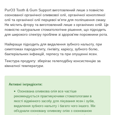
PurO3 Tooth & Gum Support виготовлений лише з повністю
озонованої органічної оливкової олії, органічної конопляної
олії та органічної олії перцевої м'яти для поліпшення смаку.
Не містить фтору та виготовлений лише з органічних олій. Це
повністю натуральне стоматологічне рішення, що підходить
для широкого спектру проблем зі здоров'ям порожнини рота.
Найкраще підходить для видалення зубного нальоту, при
симптомах пародонтиту, гінгівіту, карієсу, зубного болю,
бактеріальних інфекцій, герпесу та при опущенні ясен.
Текстура продукту: зберігає гелеподібну консистенцію за
кімнатної температури.
Активні інгредієнти:
Озонована оливкова олія все частіше
рекомендується практикуючими стоматологами в
якості відмінного засобу для лікування ясен і зубів,
видалення зубного нальоту і багато чого іншого. Ми
об'єднали озоновану оливкову олію з озонованою