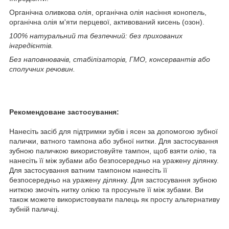
Органічна оливкова олія, органічна олія насіння конопель,
органічна олія м'яти перцевої, активований кисень (озон).
100% натуральний та безпечний: без прихованих
інгредієнтів.
Без наповнювачів, стабілізаторів, ГМО, консервантів або
сполучних речовин.
Рекомендоване застосування:
Нанесіть засіб для підтримки зубів і ясен за допомогою зубної
палички, ватного тампона або зубної нитки. Для застосування
зубною паличкою використовуйте тампон, щоб взяти олію, та
нанесіть її між зубами або безпосередньо на уражену ділянку.
Для застосування ватним тампоном нанесіть її
безпосередньо на уражену ділянку. Для застосування зубною
ниткою змочіть нитку олією та просуньте її між зубами. Ви
також можете використовувати палець як просту альтернативу
зубній паличці.