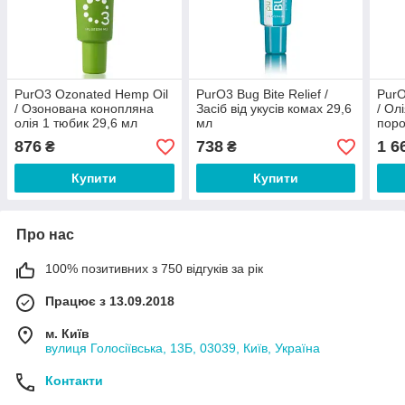
PurO3 Ozonated Hemp Oil
PurO3 Bug Bite Relief /
PurO
/ Озонована конопляна
Засіб від укусів комах 29,6
/ Ол
олія 1 тюбик 29,6 мл
мл
поро
876
738
1 6
₴
₴
Купити
Купити
Про нас
100% позитивних з 750 відгуків за рік
Працює з 13.09.2018
м. Київ
вулиця Голосіївська, 13Б, 03039, Київ, Україна
Контакти