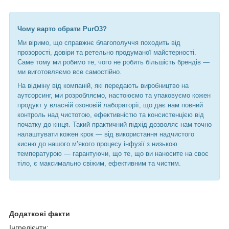
Чому варто обрати PurO3?
Ми віримо, що справжнє благополуччя походить від
прозорості, довіри та ретельно продуманої майстерності.
Саме тому ми робимо те, чого не робить більшість брендів —
ми виготовляємо все самостійно.
На відміну від компаній, які передають виробництво на
аутсорсинг, ми розробляємо, настоюємо та упаковуємо кожен
продукт у власній озоновій лабораторії, що дає нам повний
контроль над чистотою, ефективністю та консистенцією від
початку до кінця. Такий практичний підхід дозволяє нам точно
налаштувати кожен крок — від використання надчистого
кисню до нашого м’якого процесу інфузії з низькою
температурою — гарантуючи, що те, що ви наносите на своє
тіло, є максимально свіжим, ефективним та чистим.
Додаткові факти
Інгредієнти: