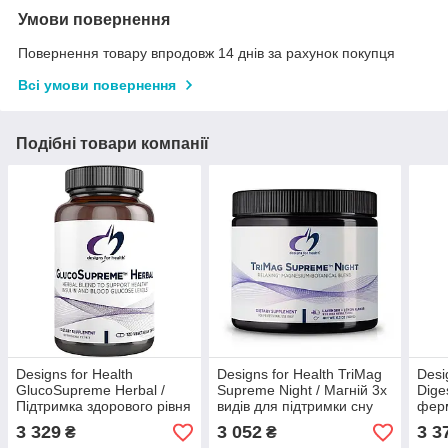
Умови повернення
Повернення товару впродовж 14 днів за рахунок покупця
Всі умови повернення
Подібні товари компанії
Designs for Health
Designs for Health TriMag
Desi
GlucoSupreme Herbal /
Supreme Night / Магній 3х
Dige
Підтримка здорового рівня
видів для підтримки сну
ферм
глюкози 120 капсул
180 г
180 
3 329
3 052
3 3
₴
₴