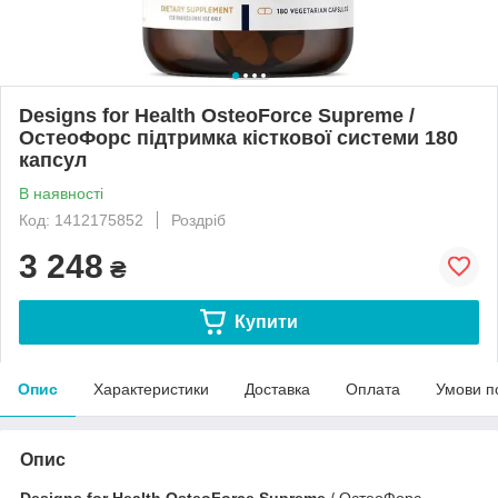
Designs for Health OsteoForce Supreme /
ОстеоФорс підтримка кісткової системи 180
капсул
В наявності
Код: 1412175852
Роздріб
3 248
₴
Купити
Опис
Характеристики
Доставка
Оплата
Умови п
Опис
Designs for Health OsteoForce Supreme
/ ОстеоФорс