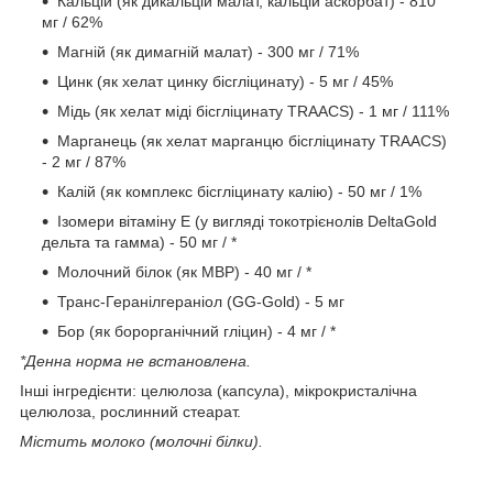
Кальцій (як дикальцій малат, кальцій аскорбат) - 810
мг / 62%
Магній (як димагній малат) - 300 мг / 71%
Цинк (як хелат цинку бісгліцинату) - 5 мг / 45%
Мідь (як хелат міді бісгліцинату TRAACS) - 1 мг / 111%
Марганець (як хелат марганцю бісгліцинату TRAACS)
- 2 мг / 87%
Калій (як комплекс бісгліцинату калію) - 50 мг / 1%
Ізомери вітаміну Е (у вигляді токотрієнолів DeltaGold
дельта та гамма) - 50 мг / *
Молочний білок (як MBP) - 40 мг / *
Транс-Геранілгераніол (GG-Gold) - 5 мг
Бор (як борорганічний гліцин) - 4 мг / *
*Денна норма не встановлена.
Інші інгредієнти: целюлоза (капсула), мікрокристалічна
целюлоза, рослинний стеарат.
Містить молоко (молочні білки).