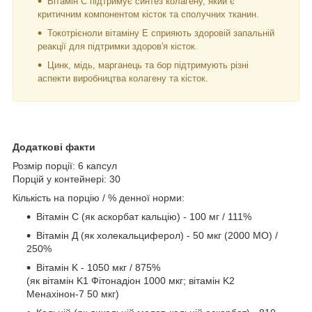
Вітамін C підтримує синтез колагену, який є
критичним компонентом кісток та сполучних тканин.
Токотрієноли вітаміну Е сприяють здоровій запальній
реакції для підтримки здоров'я кісток.
Цинк, мідь, марганець та бор підтримують різні
аспекти виробництва колагену та кісток.
Додаткові факти
Розмір порції: 6 капсул
Порцій у контейнері: 30
Кількість на порцію / % денної норми:
Вітамін C (як аскорбат кальцію) - 100 мг / 111%
Вітамін Д (як холекальциферол) - 50 мкг (2000 МО) /
250%
Вітамін K - 1050 мкг / 875%
(як вітамін K1 Фітонадіон 1000 мкг; вітамін K2
Менахінон-7 50 мкг)