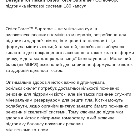
підтримка кісткової системи 180 капсул
OsteoForce™ Supreme – це унікальна суміш
високозасвоюваних вітамінів та мінералів, розроблена для
підтримки здоров'я кісток, їх міцності та цілісності. Ця
формула містить кальцій та магній, які зв'язані з яблучною
кислотою для покращеного засвоєння, а також хелатні форми
цинку, міді та марганцю для вищої біодоступності. Молочний
білок (як MBP®) включений для сприяння формуванню кісток
та здоровій щільності кісток.
Оптимальне здоров'я кісток важко підтримувати,
оскільки скелет потребує достатньої кількості поживних
речовин для підтримки кісток, але він також повинен служити
мінеральним резервуаром для решти тіла. Кістки можуть
ослабнути, якщо організм витягує занадто багато поживних
речовин зі скелетної системи. Тому ключем до підтримки
здоров'я кісток є підтримка гомеостазу, який включає
підтримку балансу поживних речовин
між кістками та тілом.