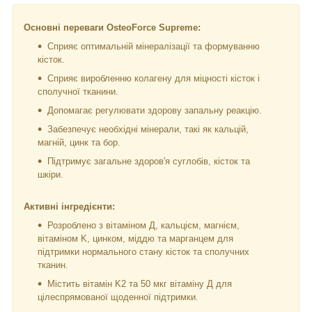
Основні переваги OsteoForce Supreme:
Сприяє оптимальній мінералізації та формуванню
кісток.
Сприяє виробленню колагену для міцності кісток і
сполучної тканини.
Допомагає регулювати здорову запальну реакцію.
Забезпечує необхідні мінерали, такі як кальцій,
магній, цинк та бор.
Підтримує загальне здоров'я суглобів, кісток та
шкіри.
Активні інгредієнти:
Розроблено з вітаміном Д, кальцієм, магнієм,
вітаміном K, цинком, міддю та марганцем для
підтримки нормального стану кісток та сполучних
тканин.
Містить вітамін K2 та 50 мкг вітаміну Д для
цілеспрямованої щоденної підтримки.