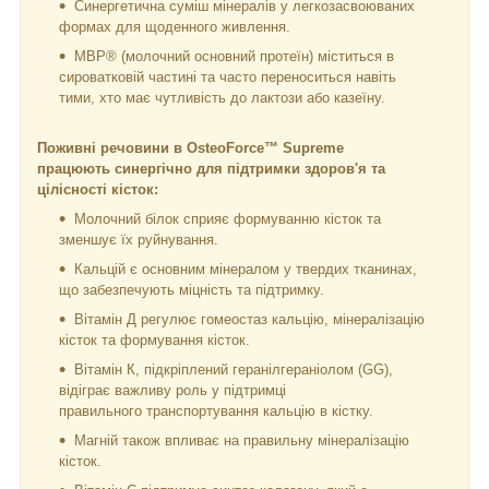
Синергетична суміш мінералів у легкозасвоюваних
формах для щоденного живлення.
MBP® (молочний основний протеїн) міститься в
сироватковій частині та часто переноситься навіть
тими, хто має чутливість до лактози або казеїну.
Поживні речовини в OsteoForce™ Supreme
працюють синергічно для підтримки здоров'я та
цілісності кісток:
Молочний білок сприяє формуванню кісток та
зменшує їх руйнування.
Кальцій є основним мінералом у твердих тканинах,
що забезпечують міцність та підтримку.
Вітамін Д регулює гомеостаз кальцію, мінералізацію
кісток та формування кісток.
Вітамін К, підкріплений геранілгераніолом (GG),
відіграє важливу роль у підтримці
правильного транспортування кальцію в кістку.
Магній також впливає на правильну мінералізацію
кісток.