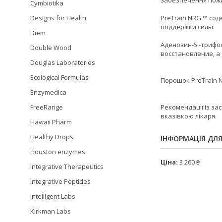
забезпечення пожи
Cymbiotika
Designs for Health
PreTrain NRG ™ со
поддержки силы.
Diem
Аденозин-5'-трифо
Double Wood
восстановление, а
Douglas Laboratories
Ecological Formulas
Порошок PreTrain 
Enzymedica
FreeRange
Рекомендації із за
вказівкою лікаря.
Hawaii Pharm
Healthy Drops
ІНФОРМАЦІЯ ДЛ
Houston enzymes
Ціна:
3 260 ₴
Integrative Therapeutics
Integrative Peptides
Intelligent Labs
Kirkman Labs