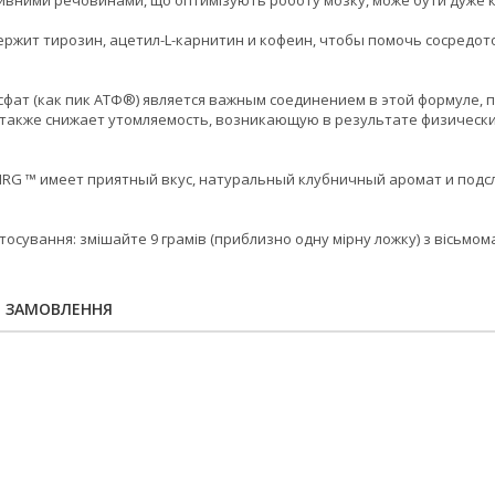
вними речовинами, що оптимізують роботу мозку, може бути дуже к
держит тирозин, ацетил-L-карнитин и кофеин, чтобы помочь сосредот
сфат (как пик АТФ®) является важным соединением в этой формуле, 
 также снижает утомляемость, возникающую в результате физически
NRG ™ имеет приятный вкус, натуральный клубничный аромат и подс
стосування: змішайте 9 грамів (приблизно одну мірну ложку) з вісьмом
Я ЗАМОВЛЕННЯ