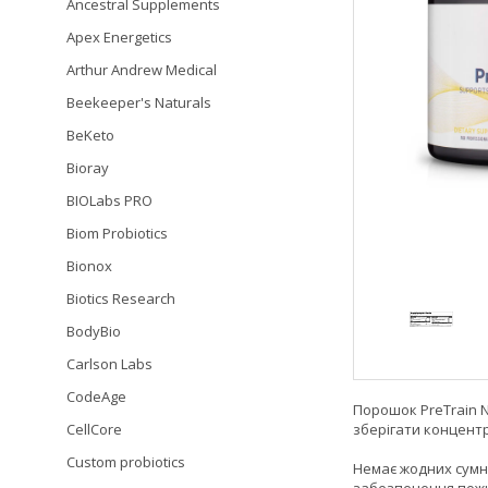
Ancestral Supplements
Apex Energetics
Arthur Andrew Medical
Beekeeper's Naturals
BeKeto
Bioray
BIOLabs PRO
Biom Probiotics
Bionox
Biotics Research
BodyBio
Carlson Labs
CodeAge
Порошок PreTrain 
CellCore
зберігати концентр
Custom probiotics
Немає жодних сумн