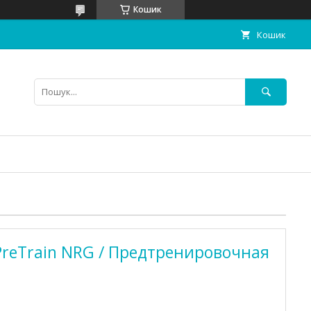
Кошик
Кошик
 PreTrain NRG / Предтренировочная