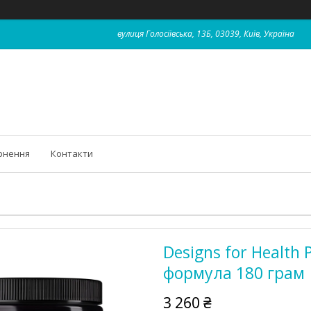
вулиця Голосіївська, 13Б, 03039, Київ, Україна
рнення
Контакти
Designs for Health
формула 180 грам
3 260 ₴