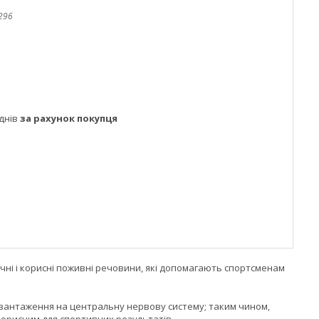
296
днів
за рахунок покупця
чні і корисні поживні речовини, які допомагають спортсменам
авантаження на центральну нервову систему; таким чином,