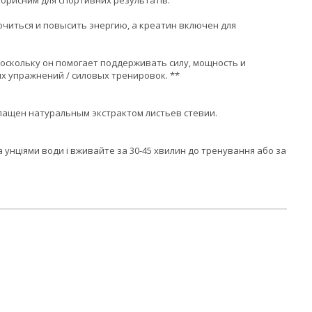
орисним для спортивних результатів.
очиться и повысить энергию, а креатин включен для
поскольку он помогает поддерживать силу, мощность и
х упражнений / силовых тренировок. **
лащен натуральным экстрактом листьев стевии.
а унціями води і вживайте за 30-45 хвилин до тренування або за