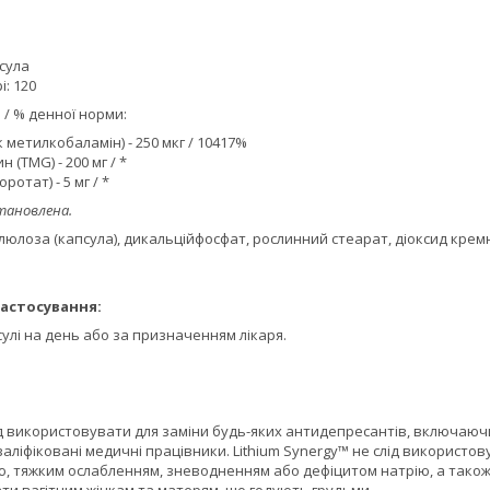
псула
і: 120
 / % денної норми:
к метилкобаламін) - 250 мкг / 10417%
 (TMG) - 200 мг / *
оротат) - 5 мг / *
тановлена.
целюлоза (капсула), дикальційфосфат, рослинний стеарат, діоксид крем
астосування:
улі на день або за призначенням лікаря.
д використовувати для заміни будь-яких антидепресантів, включаючи 
аліфіковані медичні працівники. Lithium Synergy™ не слід використ
 тяжким ослабленням, зневодненням або дефіцитом натрію, а також о