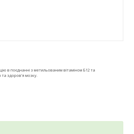
рцію в поєднанні з метильованим вітаміном Б12 та
 та здоров'я мозку.