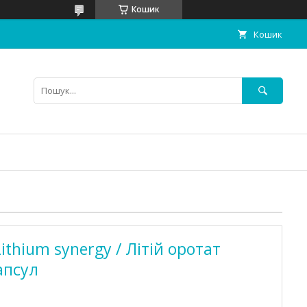
Кошик
Кошик
Lithium synergy / Літій оротат
апсул