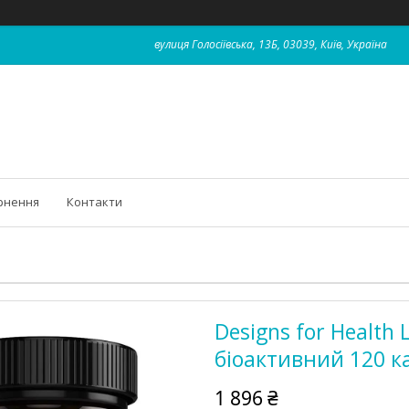
вулиця Голосіївська, 13Б, 03039, Київ, Україна
рнення
Контакти
Designs for Health 
біоактивний 120 к
1 896 ₴