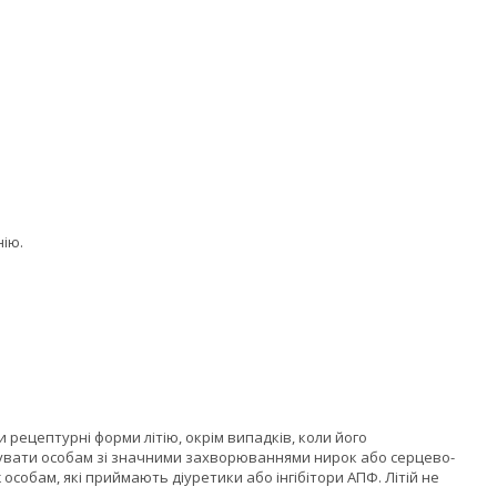
нію.
рецептурні форми літію, окрім випадків, коли його
овувати особам зі значними захворюваннями нирок або серцево-
собам, які приймають діуретики або інгібітори АПФ. Літій не