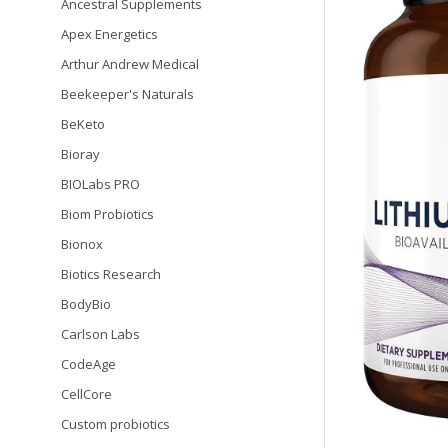
Ancestral Supplements
Apex Energetics
Arthur Andrew Medical
Beekeeper's Naturals
BeKeto
Bioray
BIOLabs PRO
Biom Probiotics
Bionox
Biotics Research
BodyBio
Carlson Labs
CodeAge
CellCore
Custom probiotics