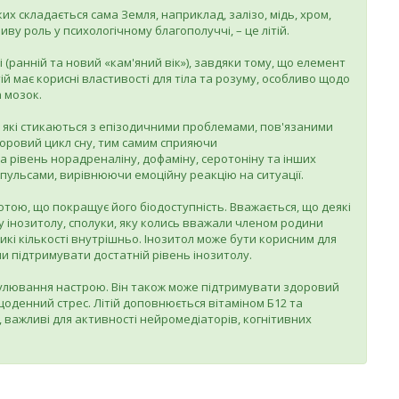
их складається сама Земля, наприклад, залізо, мідь, хром,
иву роль у психологічному благополуччі, – це літій.
ті (ранній та новий «кам'яний вік»), завдяки тому, що елемент
тій має корисні властивості для тіла та розуму, особливо щодо
 мозок.
 які стикаються з епізодичними проблемами, пов'язаними
оровий цикл сну, тим самим сприяючи
а рівень норадреналіну, дофаміну, серотоніну та інших
пульсами, вирівнюючи емоційну реакцію на ситуації.
слотою, що покращує його біодоступність. Вважається, що деякі
у інозитолу, сполуки, яку колись вважали членом родини
икі кількості внутрішньо. Інозитол може бути корисним для
и підтримувати достатній рівень інозитолу.
гулювання настрою. Він також може підтримувати здоровий
щоденний стрес. Літій доповнюється вітаміном Б12 та
важливі для активності нейромедіаторів, когнітивних