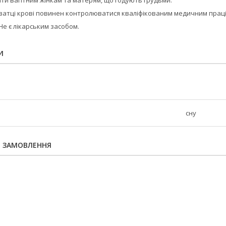
ти вагітним жінкам та матерям, що годують грудьми.
роватці крові повинен контролюватися кваліфікованим медичним прац
Не є лікарським засобом.
И
сну
Я ЗАМОВЛЕННЯ