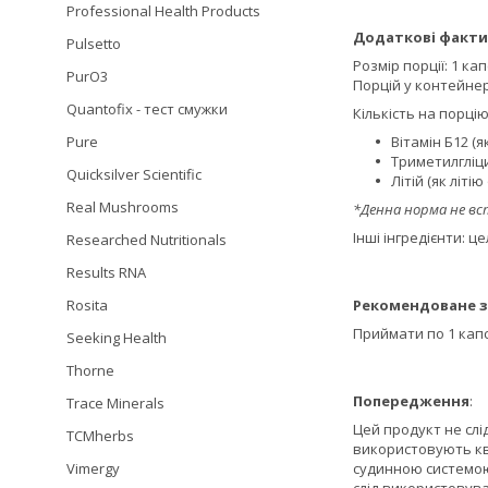
Professional Health Products
Додаткові факти
Pulsetto
Розмір порції: 1 ка
PurO3
Порцій у контейнер
Quantofix - тест смужки
Кількість на порцію
Pure
Вітамін Б12 (я
Триметилгліцин
Quicksilver Scientific
Літій (як літію 
Real Mushrooms
*Денна норма не вс
Інші інгредієнти: 
Researched Nutritionals
Results RNA
Rosita
Рекомендоване з
Приймати по 1 капс
Seeking Health
Thorne
Попередження
:
Trace Minerals
Цей продукт не слі
TCMherbs
використовують кв
Vimergy
судинною системою,