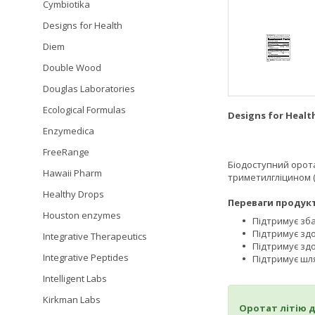
Cymbiotika
Designs for Health
Diem
Double Wood
Douglas Laboratories
Ecological Formulas
Designs for Healt
Enzymedica
FreeRange
Біодоступний орота
Hawaii Pharm
триметилгліцином (
Healthy Drops
Переваги продукт
Houston enzymes
Підтримує зб
Підтримує зд
Integrative Therapeutics
Підтримує зд
Integrative Peptides
Підтримує шл
Intelligent Labs
Kirkman Labs
Оротат літію 