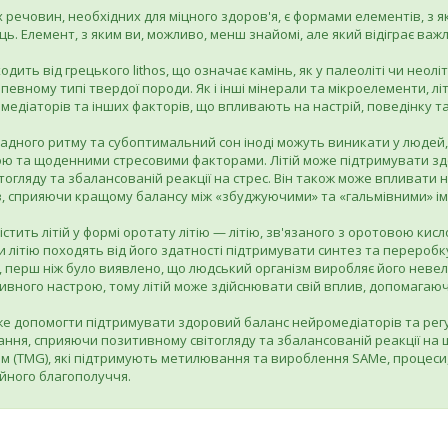
речовин, необхідних для міцного здоров'я, є формами елементів, з як
ць. Елемент, з яким ви, можливо, менш знайомі, але який відіграє важл
ходить від грецького lithos, що означає камінь, як у палеоліті чи неолі
певному типі твердої породи. Як і інші мінерали та мікроелементи, лі
медіаторів та інших факторів, що впливають на настрій, поведінку та
дного ритму та субоптимальний сон іноді можуть виникати у людей,
ою та щоденними стресовими факторами. Літій може підтримувати зд
огляду та збалансованій реакції на стрес. Він також може впливати н
, сприяючи кращому балансу між «збуджуючими» та «гальмівними» ім
містить літій у формі оротату літію — літію, зв'язаного з оротовою ки
и літію походять від його здатності підтримувати синтез та переробк
Б, перш ніж було виявлено, що людський організм виробляє його невел
ивного настрою, тому літій може здійснювати свій вплив, допомагаюч
же допомогти підтримувати здоровий баланс нейромедіаторів та ре
ання, сприяючи позитивному світогляду та збалансованій реакції на 
м (TMG), які підтримують метилювання та вироблення SAMe, процеси, 
ійного благополуччя.