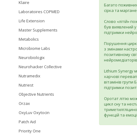
Klaire
Багато поживних 
сірка та маргане
Laboratoires COPMED
Life Extension
Слово «літій» по
був виявлений у 
Master Supplements
підтримки нейро
Metabolics
Порушення цирка
Microbiome Labs
з змінами настр
позитивному світ
Neurobiologix
нейромедіаторів
Neurohacker Collective
Lithium Synergy 
Nutramedix
харчові переваг
вітамінів групи 
Nutriest
підтримки позит
Objective Nutrients
Оротат літію мо
Orzax
цикл сну та несп
триметилгліцино
OxyLuv Oxytocin
функцій та емоц
Patch Aid
Priority One