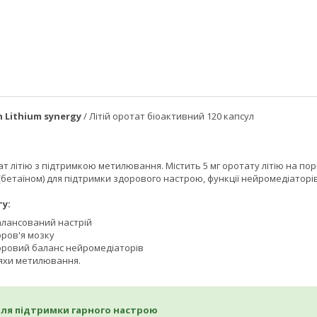
h Lithium synergy
/ Літій оротат біоактивний 120 капсул
т літію з підтримкою метилювання. Містить 5 мг оротату літію на по
бетаїном) для підтримки здорового настрою, функції нейромедіаторів
у:
алансований настрій
оров'я мозку
оровий баланс нейромедіаторів
яхи метилювання.
для підтримки гарного настрою