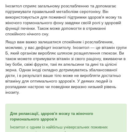
Інозитол сприяє загальному розслабленню та допомагає
підтримувати правильний метаболізм серотоніну. Він
використовується для поживної підтримки здоров'я мозку та
жіночого гормонального фону завдяки своїй ролі у здоровій
функції печінки. Також може допомогти в отриманні
спокійного нічного сну.
Якщо вам важко залишатися спокійним і розслабленим,
можливо, у вас дефіцит інозитолу. Інозитол — це вітамін групи
Б, який організм виробляє шляхом розщеплення глюкози. Ви
також можете отримувати вітамін зі свого раціону, вживаючи в
їжу боби, свіжі фрукти, такі як апельсини та дині та цілісні
зерна. Однак іноді складно дотримуватись збалансованої
дієти, і в результаті ваше тіло може не виробляти достатньо
вітаміну для оптимального здоров'я. У деяких людей із
розладами настрою чи поведінки виразно низький рівень
інозиту.
Для релаксації, здоров'я мозку та жіночого
гормонального здоров'я
Інозитол є одним із найбільш універсальних поживних