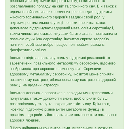
речовин для підтримки здоров'я мозку, позитивного та
розслабленого погляду на світ та спокійного сну. Він також є
одним із найважливіших поживних речовин для підтримки
жіночого гормонального здоров'я завдяки своїй ролі у
підтримці оптимальної функції печінки. Інозитол також
допомагає підтримувати здоровий метаболізм серотоніну і,
таким чином, допомагає лікувати багато станів, пов'язаних із
поганою функцією серотоніну. Інозитол сприяє здоров'ю
печінки і особливо добре працює при прийомі разом із
фосфатидилхоліном.
Інозитол відіграє важливу роль у підтримці релаксації та
забезпеченні правильного метаболізму серотоніну, відомого
"нейромедіатора хорошого самопочуття". Сприяючи
здоровому метаболізму серотоніну, інозитол може сприяти
позитивному настрою, збалансованому настрою та здоровій
реакції на щоденні стресори.
Інозитол допоможе впоратися з періодичними тривожними
почуттями, і також допомогти вночі, щоб сприяти більш
розслабленому стану та покращити якість сну. Крім того,
інозитол підтримує різноманітні метаболічні функції в
організмі, що робить його важливим компонентом загального
здоров'я людини.
З його найвищими концентраціями, виявленими в мозку та