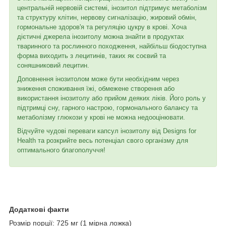
центральній нервовій системі, інозитол підтримує метаболізм
та структуру клітин, нервову сигналізацію, жировий обмін,
гормональне здоров'я та регуляцію цукру в крові. Хоча
дієтичні джерела інозитолу можна знайти в продуктах
тваринного та рослинного походження, найбільш біодоступна
форма виходить з лецитинів, таких як соєвий та
соняшниковий лецитин.
Доповнення інозитолом може бути необхідним через
зниження споживання їжі, обмежене створення або
використання інозитолу або прийом деяких ліків. Його роль у
підтримці сну, гарного настрою, гормонального балансу та
метаболізму глюкози у крові не можна недооцінювати.
Відчуйте чудові переваги капсул інозитолу від Designs for
Health та розкрийте весь потенціал свого організму для
оптимального благополуччя!
Додаткові факти
Розмір порції: 725 мг (1 мірна ложка)