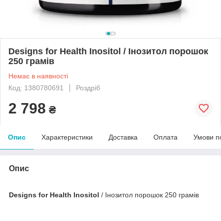
Designs for Health Inositol / Інозитол порошок
250 грамів
Немає в наявності
Код: 1380780691
Роздріб
2 798
₴
Опис
Характеристики
Доставка
Оплата
Умови п
Опис
Designs for Health Inositol
/ Інозитол порошок 250 грамів