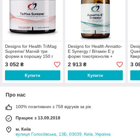
Designs for Health TriMag
Designs for Health Annatto-
Desi
Supreme/ Магній три
E Synergy / Вітамін Е у
Quer
форми в порошку 150 г
формі токотрієнолів +
Квер
чорний кмин 60 капсул
підт
3 052
2 913
3 0
₴
₴
поро
Купити
Купити
Про нас
100% позитивних з 758 відгуків за рік
Працює з 13.09.2018
м. Київ
вулиця Голосіївська, 13Б, 03039, Київ, Україна