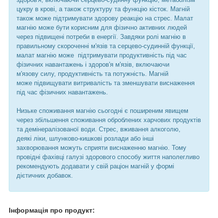
цукру в крові, а також структуру та функцію кісток. Магній
також може підтримувати здорову реакцію на стрес. Малат
магнію може бути корисним для фізично активних людей
через підвищені потреби в енергії. Завдяки ролі магнію в
правильному скороченні м'язів та серцево-судинній функції,
малат магнію може підтримувати продуктивність під час
фізичних навантажень і здоров'я м'язів, включаючи
м'язову силу, продуктивність та потужність. Магній
може підвищувати витривалість та зменшувати виснаження
під час фізичних навантажень.
Низьке споживання магнію сьогодні є поширеним явищем
через збільшення споживання оброблених харчових продуктів
та демінералізованої води. Стрес, вживання алкоголю,
деякі ліки, шлунково-кишкові розлади або інші
захворювання можуть сприяти виснаженню магнію. Тому
провідні фахівці галузі здорового способу життя наполегливо
рекомендують додавати у свій раціон магній у формі
дієтичних добавок.
Інформація про продукт: