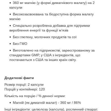
360 мг магнію (у формі димагнієвого малату) на 2
капсули
Високозасвоювана та біодоступна форма малату
магнію
Спеціально розроблена добавка для підтримки
вироблення енергії та функції м'язів
Без глютену, молочних продуктів та сої
Без ГМО
Виготовлено на підприємстві, зареєстрованому за
стандартами GMP, у США з інгредієнтів, що
постачаються з США та інших країн світу.
Додаткові факти
Розмір порції: 2 капсули
Порцій у контейнері: 120
Кількість на порцію / % денної норми:
Магній (як димагній малат) - 360 мг / 86%
Інші інгредієнти: целюлоза (капсула), рослинний стеарат.