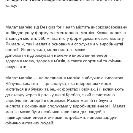
капсул
Малат магнію від Designs for Health містить високозасвоювану
та біодоступну форму елементарного магнію. Кожна порція з
2 капсул містить 360 мг магнію у формі димагнієвого малату.
Як магній, так і малат є основними сполуками у виробництві
енергії. Як результат, малат магнію може
допомогти підтримувати належне вироблення енергії,
здоров'я мозку, здоров'я м'язів, а також спортивні та фізичні
результати.
Малат магнію — це поєднання магнію з яблучною кислотою.
Яблучна кислота — це сполука, яка природним чином
міститься в яблуках та інших фруктах і овочах, і її включають
до складу через її роль у циклі Кребса, який є системою
вироблення енергії в організмі. Разом магній і яблучна
кислота є основними сполуками у виробництві енергії. Малат
магнію може бути особливо корисним для людей з
підвищеними енергетичними потребами, наприклад, для
фізично активних людей.