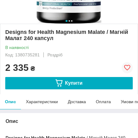
Designs for Health Magnesium Malate / Магній
Малат 240 капсул
В наявності
Код: 1380735281
Роздріб
2 335
₴
Купити
Опис
Характеристики
Доставка
Оплата
Умови п
Опис
Designs for Health Magnesium Malate
/ Магній Малат 240