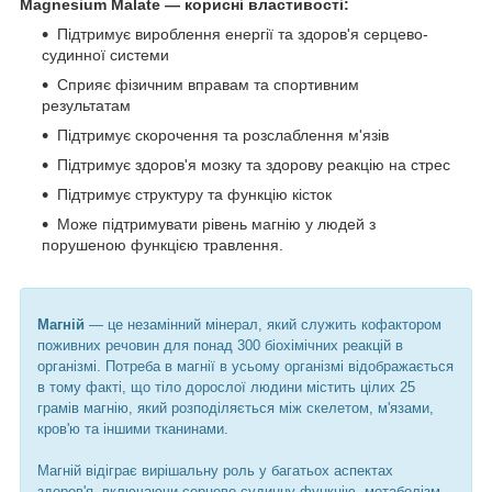
Magnesium Malate — корисні властивості:
Підтримує вироблення енергії та здоров'я серцево-
судинної системи
Сприяє фізичним вправам та спортивним
результатам
Підтримує скорочення та розслаблення м'язів
Підтримує здоров'я мозку та здорову реакцію на стрес
Підтримує структуру та функцію кісток
Може підтримувати рівень магнію у людей з
порушеною функцією травлення.
Магній
— це незамінний мінерал, який служить кофактором
поживних речовин для понад 300 біохімічних реакцій в
організмі. Потреба в магнії в усьому організмі відображається
в тому факті, що тіло дорослої людини містить цілих 25
грамів магнію, який розподіляється між скелетом, м'язами,
кров'ю та іншими тканинами.
Магній відіграє вирішальну роль у багатьох аспектах
здоров'я, включаючи серцево-судинну функцію, метаболізм