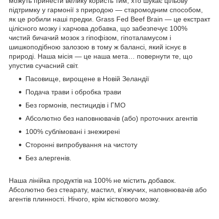
можуть принести велику користь тим, хто шукає цільову
підтримку у гармонії з природою — старомодним способом,
як це робили наші предки. Grass Fed Beef Brain — це екстракт
цілісного мозку і харчова добавка, що забезпечує 100%
чистий бичачий мозок з гіпофізом, гіпоталамусом і
шишкоподібною залозою в тому ж балансі, який існує в
природі. Наша місія — це наша мета… повернути те, що
упустив сучасний світ.
Пасовище, вирощене в Новій Зеландії
Подача трави і обробка трави
Без гормонів, пестицидів і ГМО
Абсолютно без наповнювачів (або) проточних агентів
100% сублімовані і знежирені
Сторонні випробування на чистоту
Без алергенів.
Наша лінійка продуктів на 100% не містить добавок.
Абсолютно без стеарату, мастил, в'яжучих, наповнювачів або
агентів плинності. Нічого, крім кісткового мозку.