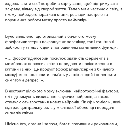
задовольнити свої потреби в харчуванні, щоб підтримувати
яскраву, вільну від хвороб життя. Тепер ми є частиною світу, в
якому нейродегенеративні стани, розлади настрою та
порушення роботи мозку просто неймовірні.
Було виявлено, що отриманий з бичачого мозку
фосфатидилсерин покращує як поведінку, так і когнітивні
здібності у літніх людей з погіршенням когнітивних функцій.
«… фосфатидилсерин посилює здатність ферментів в
мембранах нервових клітин передавати повідомлення в
клітини і з них. Це продукт (фосфатидилсерин з бичачого
мозку) може поліпшити пам'ять у літніх людей і полегшити
симптоми депресії».
В екстракт цілісного мозку включені нейротрофічні фактори,
які підтримують виживання існуючих нейронів, а також
стимулюють зростання нових нейронів. Як сфінгомієлін, який
відіграє центральну роль у мієлінової оболонці і передачі
сигналів клітин.
Цілісна їжа, органи і залози, багаті поживними речовинами,