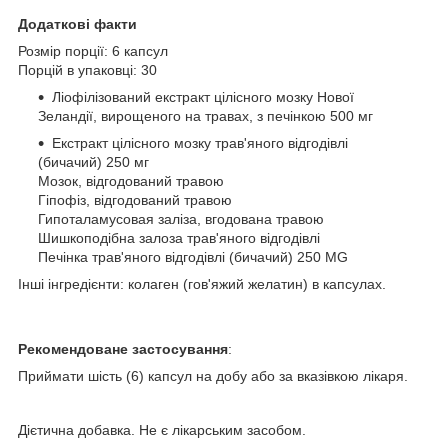
Додаткові факти
Розмір порції: 6 капсул
Порцій в упаковці: 30
Ліофілізований екстракт цілісного мозку Нової
Зеландії, вирощеного на травах, з печінкою 500 мг
Екстракт цілісного мозку трав'яного відгодівлі
(бичачий) 250 мг
Мозок, відгодований травою
Гіпофіз, відгодований травою
Гипоталамусовая заліза, вгодована травою
Шишкоподібна залоза трав'яного відгодівлі
Печінка трав'яного відгодівлі (бичачий) 250 MG
Інші інгредієнти: колаген (гов'яжий желатин) в капсулах.
Рекомендоване застосування
:
Приймати шість (6) капсул на добу або за вказівкою лікаря.
Дієтична добавка. Не є лікарським засобом.