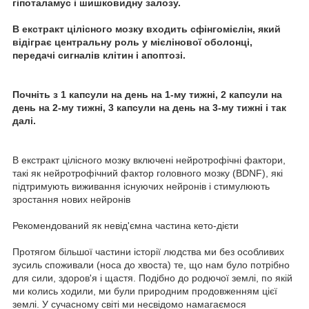
гіпоталамус і шишковидну залозу.
В екстракт цілісного мозку входить сфінгомієлін, який
відіграє центральну роль у мієлінової оболонці,
передачі сигналів клітин і апоптозі.
Почніть з 1 капсули на день на 1-му тижні, 2 капсули на
день на 2-му тижні, 3 капсули на день на 3-му тижні і так
далі.
В екстракт цілісного мозку включені нейротрофічні фактори,
такі як нейротрофічний фактор головного мозку (BDNF), які
підтримують виживання існуючих нейронів і стимулюють
зростання нових нейронів
Рекомендований як невід'ємна частина кето-дієти
Протягом більшої частини історії людства ми без особливих
зусиль споживали (носа до хвоста) те, що нам було потрібно
для сили, здоров'я і щастя. Подібно до родючої землі, по якій
ми колись ходили, ми були природним продовженням цієї
землі. У сучасному світі ми несвідомо намагаємося