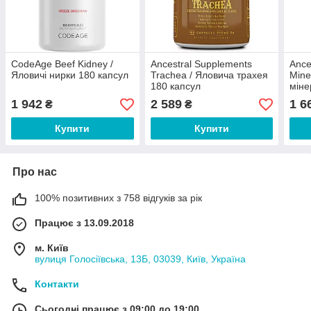
CodeAge Beef Kidney /
Ancestral Supplements
Ance
Яловичі нирки 180 капсул
Trachea / Яловича трахея
Mine
180 капсул
міне
1 942
2 589
1 6
₴
₴
Купити
Купити
Про нас
100% позитивних з 758 відгуків за рік
Працює з 13.09.2018
м. Київ
вулиця Голосіївська, 13Б, 03039, Київ, Україна
Контакти
Сьогодні працює з 09:00 до 19:00