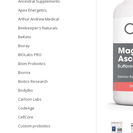
Ancestral Supplements
Apex Energetics
Arthur Andrew Medical
Beekeeper's Naturals
BeKeto
Bioray
BIOLabs PRO
Biom Probiotics
Bionox
Biotics Research
BodyBio
Carlson Labs
CodeAge
CellCore
Custom probiotics