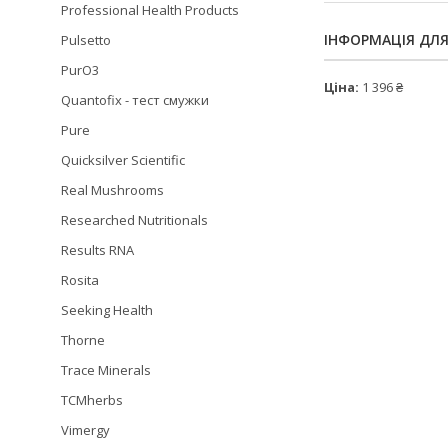
Professional Health Products
ІНФОРМАЦІЯ ДЛ
Pulsetto
PurO3
Ціна:
1 396 ₴
Quantofix - тест смужки
Pure
Quicksilver Scientific
Real Mushrooms
Researched Nutritionals
Results RNA
Rosita
Seeking Health
Thorne
Trace Minerals
TCMherbs
Vimergy