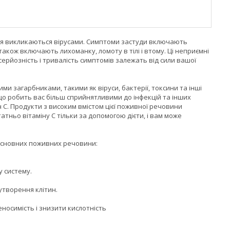
я викликаються вірусами. Симптоми застуди включають
 також включають лихоманку, ломоту в тілі і втому. Ці неприємні
серйозність і тривалість симптомів залежать від сили вашої
ми загарбниками, такими як віруси, бактерії, токсини та інші
о робить вас більш сприйнятливими до інфекцій та інших
 С. Продукти з високим вмістом цієї поживної речовини
атньо вітаміну С тільки за допомогою дієти, і вам може
а основних поживних речовини:
у систему.
 утворення клітин.
еносимість і знизити кислотність