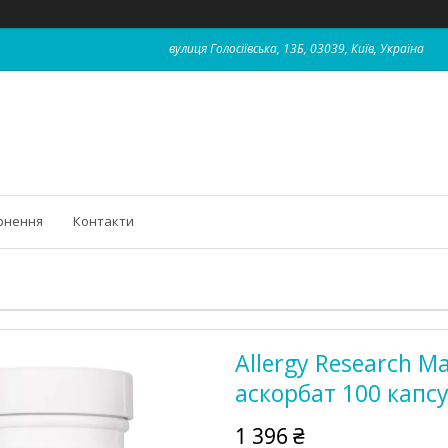
вулиця Голосіївська, 13Б, 03039, Київ, Україна
рнення
Контакти
Allergy Research M
аскорбат 100 капс
1 396 ₴