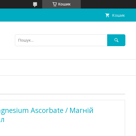
Кошик
Кошик
agnesium Ascorbate / Магній
ул