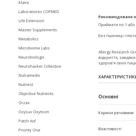
Klaire
Laboratoires COPMED
Рекомендоване з
Life Extension
Приймати по 1 або 
Master Supplements
Без пшениці і глюте
Metabolics
Microbiome Labs
Allergy Research G
Neurobiologix
відкриття, завдяки
здоров'я своїх паці
Neurohacker Collective
Nutramedix
ХАРАКТЕРИСТИК
Nutriest
Objective Nutrients
Основні
Orzax
OxyLuv Oxytocin
Корисні речовини
Patch Aid
Властивості
Priority One