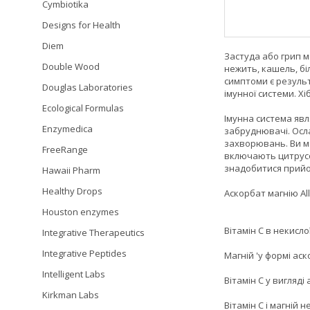
Cymbiotika
Designs for Health
Diem
Застуда або грип 
Double Wood
нежить, кашель, біл
симптоми є результ
Douglas Laboratories
імунної системи. Хі
Ecological Formulas
Імунна система явл
Enzymedica
забруднювачі. Осл
захворювань. Ви мо
FreeRange
включають цитрусов
знадобитися прийо
Hawaii Pharm
Healthy Drops
Аскорбат магнію Al
Houston enzymes
Вітамін С в некисл
Integrative Therapeutics
Integrative Peptides
Магній 'у формі аск
Intelligent Labs
Вітамін С у вигляд
Kirkman Labs
Вітамін С і магній 