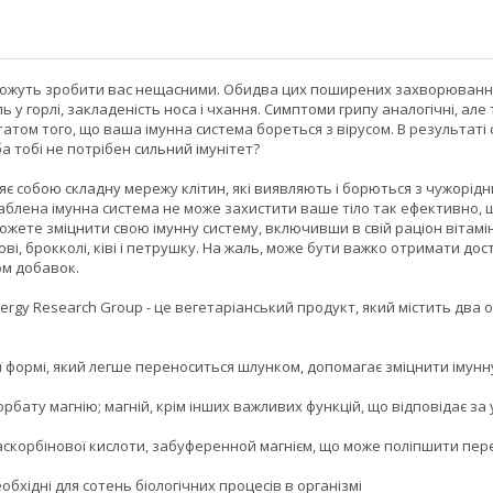
можуть зробити вас нещасними. Обидва цих поширених захворюванн
ь у горлі, закладеність носа і чхання. Симптоми грипу аналогічні, але
атом того, що ваша імунна система бореться з вірусом. В результаті 
ба тобі не потрібен сильний імунітет?
яє собою складну мережу клітин, які виявляють і борються з чужорідни
аблена імунна система не може захистити ваше тіло так ефективно, щ
жете зміцнити свою імунну систему, включивши в свій раціон вітамін
і, брокколі, ківі і петрушку. На жаль, може бути важко отримати дост
м добавок.
lergy Research Group - це вегетаріанський продукт, який містить дв
ої формі, який легше переноситься шлунком, допомагає зміцнити імунн
орбату магнію; магній, крім інших важливих функцій, що відповідає за
і аскорбінової кислоти, забуференной магнієм, що може поліпшити пер
необхідні для сотень біологічних процесів в організмі