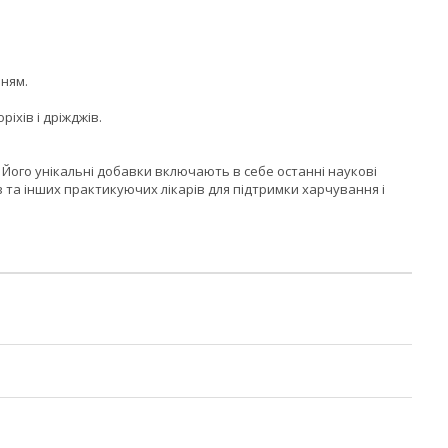
нням.
ріхів і дріжджів.
. Його унікальні добавки включають в себе останні наукові
в та інших практикуючих лікарів для підтримки харчування і