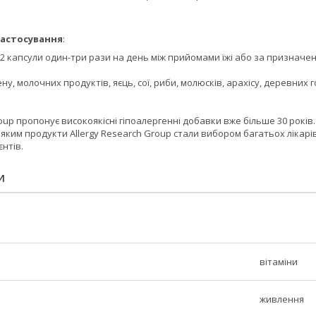
астосування
:
2 капсули один-три рази на день між прийомами їжі або за призначе
ну, молочних продуктів, яєць, сої, риби, молюсків, арахісу, деревних го
roup пропонує високоякісні гіпоалергенні добавки вже більше 30 років
 яким продукти Allergy Research Group стали вибором багатьох лікарі
єнтів.
И
вітаміни
живлення