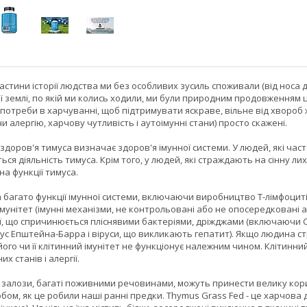
астини історії людства ми без особливих зусиль споживали (від носа до
 землі, по якій ми колись ходили, ми були природним продовженням ціє
потреби в харчуванні, щоб підтримувати яскраве, вільне від хвороб ж
 алергію, харчову чутливість і аутоімунні стани) просто скажені.
і здоров'я тимуса визначає здоров'я імунної системи. У людей, які ч
ся діяльність тимуса. Крім того, у людей, які страждають на сінну л
на функції тимуса.
а багато функції імунної системи, включаючи виробництво Т-лімфоцитів
унітет (імунні механізми, не контрольовані або не опосередковані 
ції, що спричинюється пліснявими бактеріями, дріжджами (включаючи C
рус Епштейна-Барра і віруси, що викликають гепатит). Якщо людина с
його чи її клітинний імунітет не функціонує належним чином. Клітинни
х станів і алергії.
 і залози, багаті поживними речовинами, можуть принести велику кори
ом, як це робили наші ранні предки. Thymus Grass Fed - це харчова д