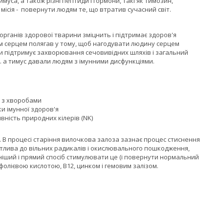
имуса, а також різні пептиди і гормони, такі як тимозин,
місія - повернути людям те, що втратив сучасний світ.
 органів здорової тварини зміцнить і підтримає здоров'я
им серцем полягав у тому, щоб нагодувати людину серцем
и підтримує захворювання сечовивідних шляхів і загальний
. а тимус давали людям з імунними дисфункціями.
я з хворобами
и імунної здоров'я
ність природних кілерів (NK)
 В процесі старіння вилочкова залоза зазнає процес стиснення
ятлива до вільних радикалів і окислювального пошкодження,
ніший і прямий спосіб стимулювати це (і повернути нормальний
 фолієвою кислотою, B12, цинком і гемовим залізом.