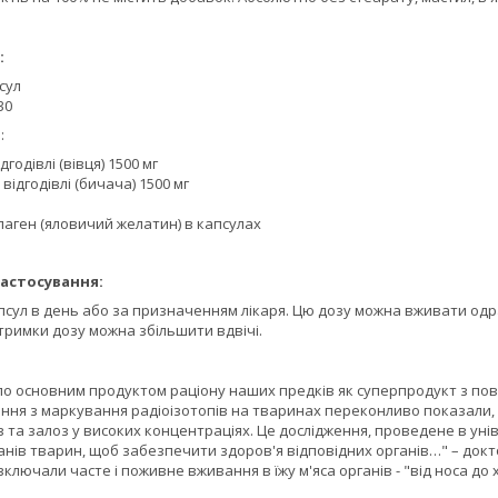
:
псул
30
:
годівлі (вівця) 1500 мг
відгодівлі (бичача) 1500 мг
колаген (яловичий желатин) в капсулах
астосування:
псул в день або за призначенням лікаря. Цю дозу можна вживати одр
тримки дозу можна збільшити вдвічі.
ло основним продуктом раціону наших предків як суперпродукт з пов
ення з маркування радіоізотопів на тваринах переконливо показали,
в та залоз у високих концентраціях. Це дослідження, проведене в уні
анів тварин, щоб забезпечити здоров'я відповідних органів…" – докто
 включали часте і поживне вживання в їжу м'яса органів - "від носа до 