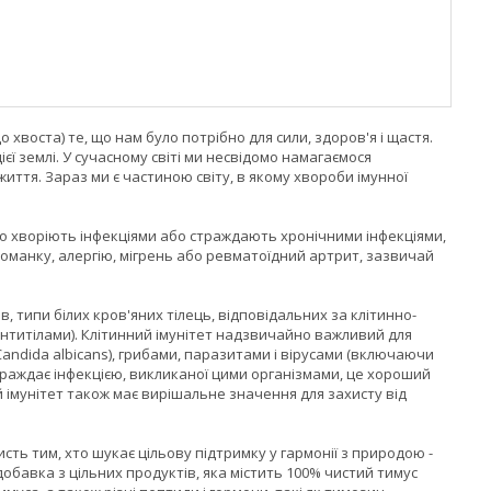
 хвоста) те, що нам було потрібно для сили, здоров'я і щастя.
ї землі. У сучасному світі ми несвідомо намагаємося
иття. Зараз ми є частиною світу, в якому хвороби імунної
асто хворіють інфекціями або страждають хронічними інфекціями,
ихоманку, алергію, мігрень або ревматоїдний артрит, зазвичай
, типи білих кров'яних тілець, відповідальних за клітинно-
антитілами). Клітинний імунітет надзвичайно важливий для
andida albicans), грибами, паразитами і вірусами (включаючи
траждає інфекцією, викликаної цими організмами, це хороший
й імунітет також має вирішальне значення для захисту від
сть тим, хто шукає цільову підтримку у гармонії з природою -
обавка з цільних продуктів, яка містить 100% чистий тимус