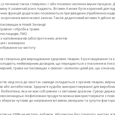
 (з печінки) також стимулює і / або посилює численні імунні процеси. 
аміну А зазвичай різко падають. Вітамін А може бути корисний для під
нних функцій додатково посилюються при введенні (приблизно) надмірни
 скорочення вилочкової залози. Також додатковий вітамін А дійсно 
пасовищах в Новій Зеландії
травою і обробка трави
 пестицидів, ГМО
з наповнювачів (або) проточних агентів
ані і знежирені
робування на чистоту
в створена для вирощування здорових тварин. Її розташування та кл
олодіють неймовірним досвідом, що передаються з покоління в поколін
омірний, трава на пасовищах є свіжою і зеленою цілий рік, що означає
ктів «від носа до хвоста» завжди складається з органів тварин, вир
ів або антибіотиків. Здоров'я худоби, використовуваної для виробн
біобезпеки, яка не має собі рівних і є світовим зразком. Суворі держ
овозеландські ліофілізовані продукти можна використовувати з повн
 зберігає чутливі до нагрівання вітаміни, мінерали та супутні факто
ктів на 100% не містить добавок. Абсолютно без стеарату, мастил, в'