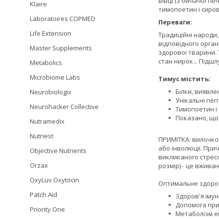
вівці (з бичачої пе
Klaire
тимопоетин і сиров
Laboratoires COPMED
Переваги:
Life Extension
Традиційні народи,
відповідного орган
Master Supplements
здорової тварини. 
стан нирок... Підш
Metabolics
Microbiome Labs
Тимус містить:
Білки, виявле
Neurobiologix
Унікальні пеп
Neurohacker Collective
Тимопоетин і
Показано, що 
Nutramedix
Nutriest
ПРИМІТКА: вилочко
або інволюції. При
Objective Nutrients
викликаного стрес
Orzax
розмір) - це вжива
OxyLuv Oxytocin
Оптимальне здоров'
Patch Aid
Здоров'я імун
Допомога при
Priority One
Метаболізм ен