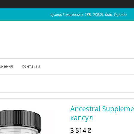
вулиця Голосіївська, 13Б, 03039, Київ, Україна
рнення
Контакти
Ancestral Suppleme
капсул
3 514 ₴