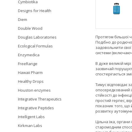
Cymbiotika
Designs for Health
Diem
Double Wood
Протягом більшої ч
Douglas Laboratories
Подібно до родючої
Ecological Formulas
задовольнити свої 
системи (включаючи
Enzymedica
В дуже великій мір
FreeRange
зазвичай порушуєть
Hawaii Pharm
спостерігається змі
Healthy Drops
Тимус відповідає з
опосередкований ім
Houston enzymes
стійкості до інфек
Integrative Therapeutics
простий герпес, ві
показник того, що 
Integrative Peptides
розвитку аутоімунни
Intelligent Labs
Цільна їжа, органи
Kirkman Labs
старомодним способ