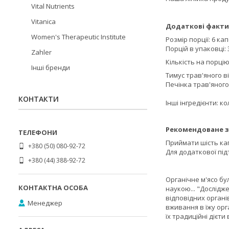
Vital Nutrients
Vitanica
Додаткові факти
Women's Therapeutic Institute
Розмір порції: 6 ка
Порцій в упаковці: 
Zahler
Кількість на порцію
Інші бренди
Тимус трав'яного від
Печінка трав'яного 
КОНТАКТИ
Інші інгредієнти: 
Рекомендоване з
Приймати шість ка
+380 (50) 080-92-72
Для додаткової під
+380 (44) 388-92-72
Органічне м'ясо бу
наукою... "Дослідж
відповідних органі
Менеджер
вживання в їжу орг
їх традиційні дієти