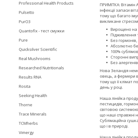
Professional Health Products
ПРИМІТКА: Вітамін А
інфекції запаси віт
Pulsetto
тому що багато іму
викликане стресом
PurO3
Вирощено на 
Quantofix - тест смужки
Підживлення 
Pure
Без гормонів,
Абсолютно бе
Quicksilver Scientific
100% сублімов
Сторонні вип
Real Mushrooms
Без алергенів
Researched Nutritionals
Нова Зеландія немо
овець, а фермери в
Results RNA
тому що її клімат п
Rosita
день у році.
Seeking Health
Наша лінійка проду
пестицидів, гормон
Thorne
світовою системою 
Trace Minerals
що наші справжні н
Сублімаційна сушка
TCMherbs
що і в природі.
Vimergy
Наша лінійка проду