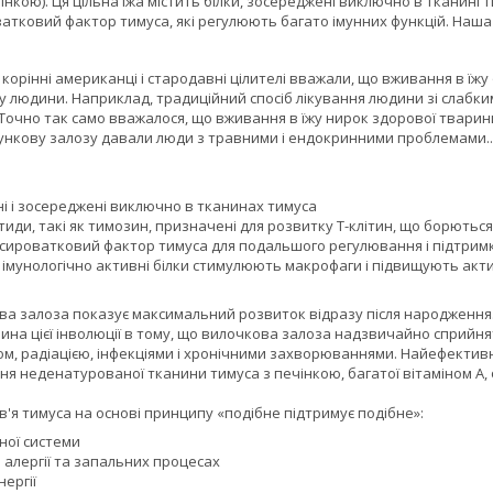
чінкою). Ця цільна їжа містить білки, зосереджені виключно в тканині т
атковий фактор тимуса, які регулюють багато імунних функцій. Наша 
 корінні американці і стародавні цілителі вважали, що вживання в їжу
у людини. Наприклад, традиційний спосіб лікування людини зі слабк
Точно так само вважалося, що вживання в їжу нирок здорової тварин
лункову залозу давали люди з травними і ендокринними проблемами..
ні і зосереджені виключно в тканинах тимуса
тиди, такі як тимозин, призначені для розвитку Т-клітин, що борютьс
 сироватковий фактор тимуса для подальшого регулювання і підтримк
імунологічно активні білки стимулюють макрофаги і підвищують актив
ва залоза показує максимальний розвиток відразу після народження.
чина цієї інволюції в тому, що вилочкова залоза надзвичайно сприйн
ом, радіацією, інфекціями і хронічними захворюваннями. Найефектив
ння неденатурованої тканини тимуса з печінкою, багатої вітаміном А,
я тимуса на основі принципу «подібне підтримує подібне»:
ної системи
 алергії та запальних процесах
ергії