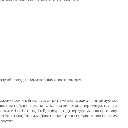
азу або розділеними порціями протягом дня.
ажних причин. Виявляється, ця поживна традиція підтримується
 що при поїданні органи та залози вибірково переміщуються до
верситеті із Шотландії в Единбурзі, підтверджує давню практику
р Рон Шмід, Північна Дакота. Наші ранні предки знали це, тому
хвоста".