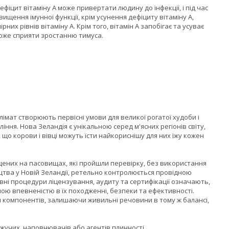
Дефіцит вітаміну А може привертати людину до інфекції, і під час
вищення імунної функції, крім усунення дефіциту вітаміну А,
х рівнів вітаміну А. Крім того, вітамін А запобігає та усуває
може сприяти зростанню тимуса.
імат створюють первісні умови для великої рогатої худоби і
ня. Нова Зеландія є унікальною серед м'ясних регіонів світу,
, що корови і вівці можуть їсти найкориснішу для них їжу кожен
ощених на пасовищах, які пройшли перевірку, без використання
ицтва у Новій Зеландії, ретельно контролюється провідною
авні процедури ліцензування, аудиту та сертифікації означають,
ою впевненістю в їх походженні, безпеки та ефективності.
ри компонентів, залишаючи живильні речовини в тому ж балансі,
яжучих, наповнювачів або агентів плинності.