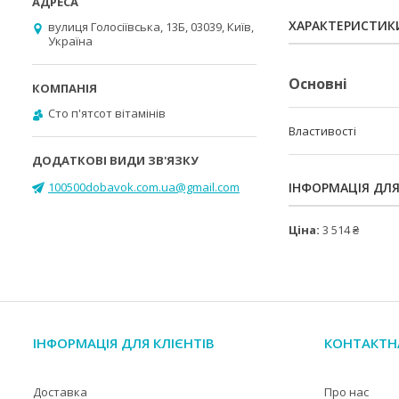
ХАРАКТЕРИСТИК
вулиця Голосіївська, 13Б, 03039, Київ,
Україна
Основні
Cто п'ятсот вітамінів
Властивості
100500dobavok.com.ua@gmail.com
ІНФОРМАЦІЯ ДЛ
Ціна:
3 514 ₴
ІНФОРМАЦІЯ ДЛЯ КЛІЄНТІВ
КОНТАКТН
Доставка
Про нас