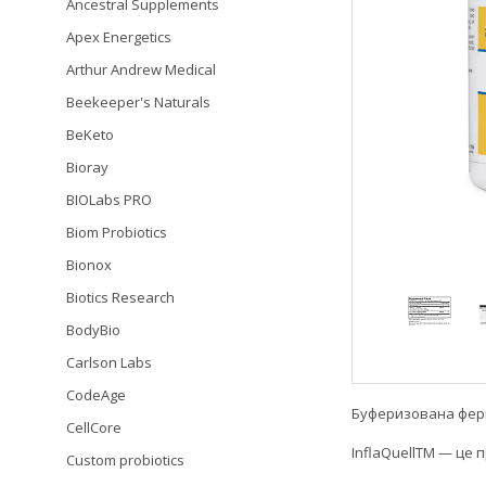
Ancestral Supplements
Apex Energetics
Arthur Andrew Medical
Beekeeper's Naturals
BeKeto
Bioray
BIOLabs PRO
Biom Probiotics
Bionox
Biotics Research
BodyBio
Carlson Labs
CodeAge
Буферизована фер
CellCore
InflaQuellTM — це 
Custom probiotics