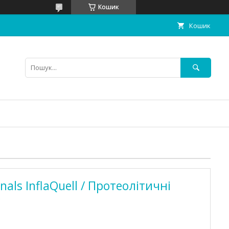
Кошик
Кошик
nals InflaQuell / Протеолітичні
с