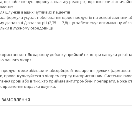
ла, що забезпечує здорову запальну реакцію, порівнюючи зі звичай
палення
для шлунків ваших чутливих пацієнтів
ька формула усуває побоювання щодо продуктів на основі свинини аб
у діапазоні Діапазон pH (2,75 — 7,8), що забезпечує оптимальну аб
льки в лужному середовищі
ристання: в Як харчову добавку приймайте по три капсули двічі на д
ою вашого лікаря.
 продукт може збільшити абсорбцію й поширення деяких фармацевтич
ми, проконсультуйтеся з лікарем перед використанням. Системно вик
ння крові або в тих, хто приймає антитромбічні препарати, може сп
подразнення виразки шлунка.
Я ЗАМОВЛЕННЯ