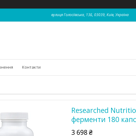
вулиця Голосіївська, 13Б, 03039, Київ, Україна
рнення
Контакти
Researched Nutritio
ферменти 180 кап
3 698 ₴