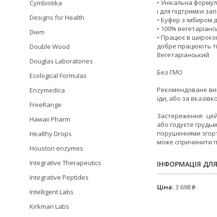
• Унікальна форму
Cymbiotika
і для підтримки за
Designs for Health
• Буфер з імбиром 
• 100% вегетаріанс
Diem
• Працює в широком
добре працюють ті
Double Wood
Вегетаріанський
Douglas Laboratories
Без ГМО
Ecological Formulas
Рекомендоване вико
Enzymedica
їди, або за вказівк
FreeRange
Застереження: цей
Hawaii Pharm
або годуєте грудь
порушеннями згорта
Healthy Drops
може спричинити 
Houston enzymes
Integrative Therapeutics
ІНФОРМАЦІЯ ДЛ
Integrative Peptides
Ціна:
3 698 ₴
Intelligent Labs
Kirkman Labs