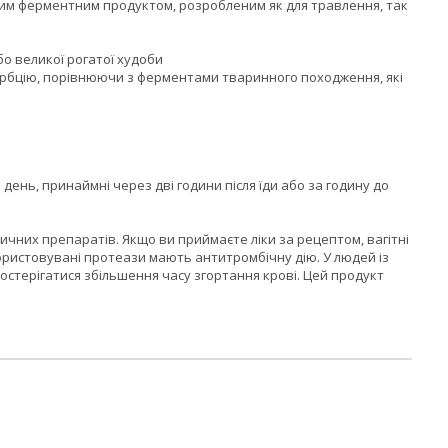
ним ферментним продуктом, розробленим як для травлення, так
о великої рогатої худоби
сорбцію, порівнюючи з ферментами тваринного походження, які
ень, принаймні через дві години після їди або за годину до
них препаратів. Якщо ви приймаєте ліки за рецептом, вагітні
ористовувані протеази мають антитромбічну дію. У людей із
остерігатися збільшення часу згортання крові. Цей продукт