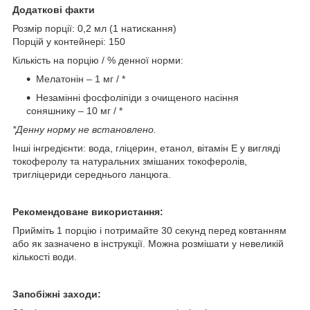
Додаткові факти
Розмір порції: 0,2 мл (1 натискання)
Порцій у контейнері: 150
Кількість на порцію / % денної норми:
Мелатонін – 1 мг / *
Незамінні фосфоліпіди з очищеного насіння
соняшнику – 10 мг / *
*Денну норму не встановлено.
Інші інгредієнти: вода, гліцерин, етанол, вітамін Е у вигляді
токоферолу та натуральних змішаних токоферолів,
тригліцериди середнього ланцюга.
Рекомендоване використання:
Прийміть 1 порцію і потримайте 30 секунд перед ковтанням
або як зазначено в інструкції. Можна розмішати у невеликій
кількості води.
Запобіжні заходи: