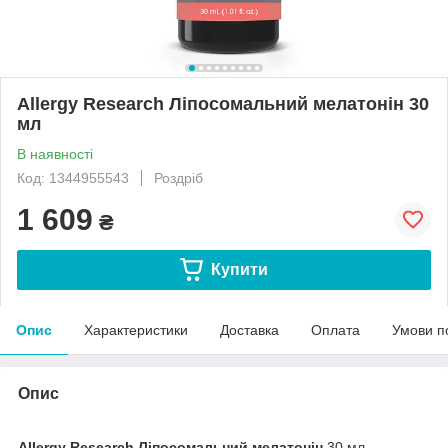
Allergy Research Ліпосомальний мелатонін 30
мл
В наявності
Код: 1344955543
Роздріб
1 609
₴
Купити
Опис
Характеристики
Доставка
Оплата
Умови п
Опис
Allergy Research Ліпосомальний мелатонін
30 мл