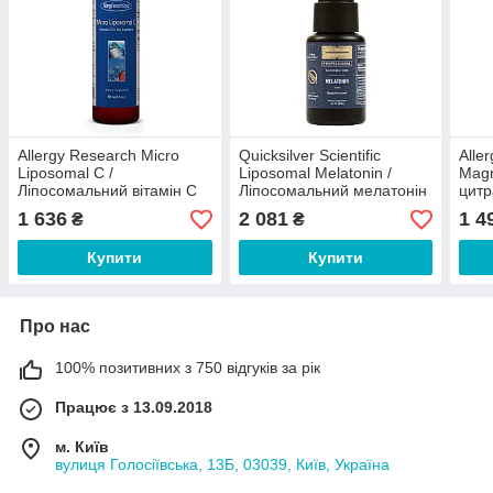
Allergy Research Micro
Quicksilver Scientific
Alle
Liposomal C /
Liposomal Melatonin /
Magn
Ліпосомальний вітамін С
Ліпосомальний мелатонін
цитр
120 мл
4 мг 30 мл
1 636
2 081
1 4
₴
₴
Купити
Купити
Про нас
100% позитивних з 750 відгуків за рік
Працює з 13.09.2018
м. Київ
вулиця Голосіївська, 13Б, 03039, Київ, Україна