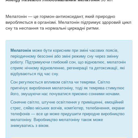
Мелатонін — це гормон-антиоксидант, який природно
виробляється в організмі. Мелатонін підтримує здоровий цикл
сну та неспання та нормальні циркадні ритми.
Мелатонін
може бути корисним при зміні часових поясів,
періодичному безсонні або зміні режиму сну через змінну
роботу. Підтримуючи глибокий сон, що відновлює, мелатонін
сприяє нічному відновленню, регенерації та детоксикації, які
відбуваються під час сну.
Сон регулюється впливом світла чи темряви. Світло
пригнічує вироблення мелатоніну, тоді як темрява стимулює
його, змушуючи нас почуватися приємно сонними ночами.
Сонячне світло, штучне освітлення у приміщенні, емоційний
стрес, сяйво міських вогнів, комп'ютер, телебачення, екрани
телефонів — все це може придушити природне виробництво
мелатоніну. Виробництво мелатоніну також може
знижуватись з віком.