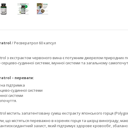
ratrol
/ Ресвератрол 60 капсул
atrol з екстрактом червоного вина є потужним джерелом природних п
 серцево‑судинної системи, імунної системи та загальному самопочу
ratrol – переваги:
на підтримка
рцево‑судинної системи
нної системи
опочуття.
trol містить запатентовану суміш екстракту японського горця (Polygonu
и, що містяться переважно в коренях горця та шкірці винограду, маю
антиоксидантний захист, який підтримує здорове кровообіг, збаланс