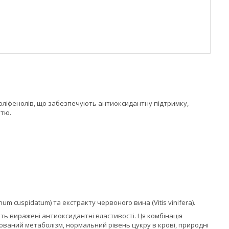
оліфенолів, що забезпечують антиоксидантну підтримку,
ттю.
m cuspidatum) та екстракту червоного вина (Vitis vinifera).
ть виражені антиоксидантні властивості. Ця комбінація
ований метаболізм, нормальний рівень цукру в крові, природні