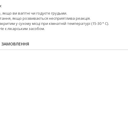
:
 якщо ви вагітні чи годуєте грудьми.
тання, якщо розвивається несприятлива реакція.
критим у сухому місці при кімнатній температурі (15-30 ° C).
Не є лікарським засобом.
Я ЗАМОВЛЕННЯ