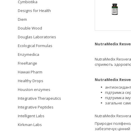
Cymbiotika
Designs for Health
Diem
Double Wood
Douglas Laboratories
NutraMedix Resve
Ecological Formulas
Enzymedica
NutraMedix Resver
FreeRange
сприяють здоров’ю
Hawaii Pharm
NutraMedix Resve
Healthy Drops
антиоксидант
Houston enzymes
підтримка се
підтримка іму
Integrative Therapeutics
загальне сам
Integrative Peptides
NutraMedix Resvera
Intelligent Labs
Природні поліфенол
Kirkman Labs
забезпечує цінний 