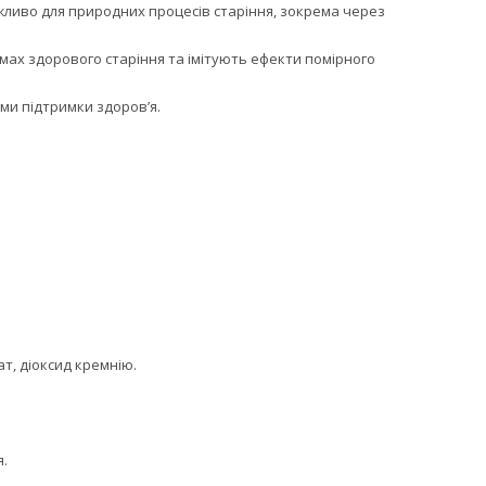
ажливо для природних процесів старіння, зокрема через
змах здорового старіння та імітують ефекти помірного
ми підтримки здоров’я.
т, діоксид кремнію.
я.