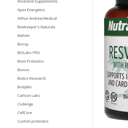
Ancestral Supplements
Apex Energetics
Arthur Andrew Medical
Beekeeper's Naturals
BeKeto
Bioray
BIOLabs PRO
Biom Probiotics
Bionox
Biotics Research
BodyBio
Carlson Labs
CodeAge
CellCore
Custom probiotics