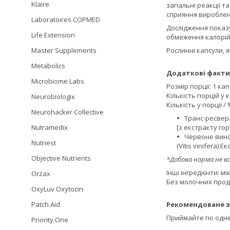
Klaire
запальні реакції т
сприяння виробле
Laboratoires COPMED
Дослідження показу
Life Extension
обмеження калорій
Рослинні капсули, 
Master Supplements
Metabolics
Додаткові факти
Microbiome Labs
Розмір порції: 1 ка
Кількість порцій у 
Neurobiologix
Кількість у порції 
Neurohacker Collective
Транс-ресвера
[з екстракту гор
Nutramedix
Червоне вино -
Nutriest
(Vitis vinifera)
Objective Nutrients
*Добова норма не в
Інші інгредієнти: 
Orzax
Без молочних проду
OxyLuv Oxytocin
Рекомендоване з
Patch Aid
Приймайте по одній
Priority One