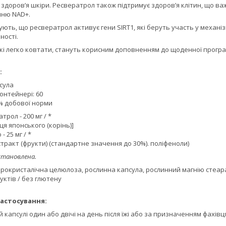
а здоров’я шкіри. Ресвератрол також підтримує здоров’я клітин, що в
нню NAD+.
ють, що ресвератрол активує гени SIRT1, які беруть участь у механі
ності.
які легко ковтати, стануть корисним доповненням до щоденної програ
:
псула
контейнері: 60
/ % добової норми
трол - 200 мг / *
ця японського (корінь)]
 25 мг / *
 Екстракт (фрукти) (стандартне значення до 30%). поліфеноли)
становлена.
мікрокристалічна целюлоза, рослинна капсула, рослинний магнію стеара
ктів / без глютену
астосування:
 капсулі один або двічі на день після їжі або за призначенням фахівц