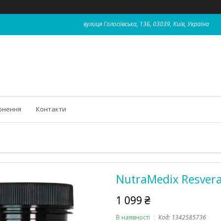
вулиця Голосіївська, 13Б, 03039, Київ, Україна
рнення
Контакти
NutraMedix Resvera
1 099 ₴
В наявності
Код:
1342585736