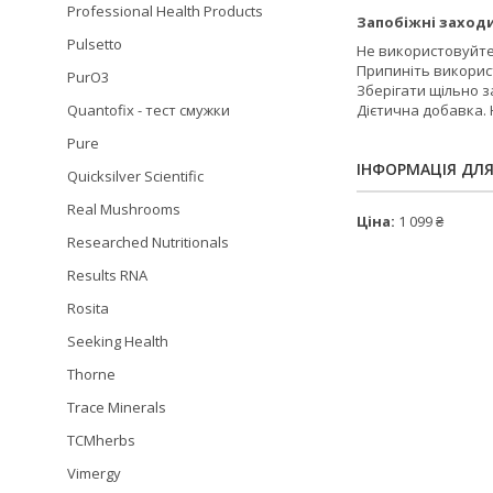
Professional Health Products
Запобіжні заходи
Pulsetto
Не використовуйте,
Припиніть викорис
PurO3
Зберігати щільно за
Дієтична добавка. 
Quantofix - тест смужки
Pure
ІНФОРМАЦІЯ ДЛ
Quicksilver Scientific
Real Mushrooms
Ціна:
1 099 ₴
Researched Nutritionals
Results RNA
Rosita
Seeking Health
Thorne
Trace Minerals
TCMherbs
Vimergy