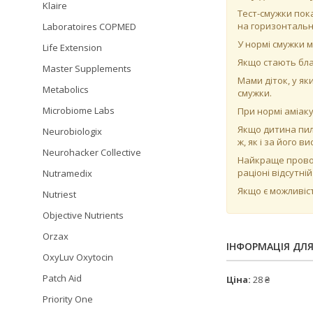
Klaire
Тест-смужки пока
на горизонталь
Laboratoires COPMED
У нормі смужки 
Life Extension
Якщо стають бла
Master Supplements
Мами діток, у як
Metabolics
смужки.
Microbiome Labs
При нормі аміаку
Якщо дитина пила
Neurobiologix
ж, як і за його 
Neurohacker Collective
Найкраще проводи
раціоні відсутні
Nutramedix
Якщо є можливіс
Nutriest
Objective Nutrients
Orzax
ІНФОРМАЦІЯ ДЛ
OxyLuv Oxytocin
Patch Aid
Ціна:
28 ₴
Priority One