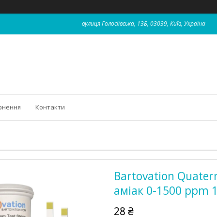
вулиця Голосіївська, 13Б, 03039, Київ, Україна
рнення
Контакти
Bartovation Quate
аміак 0-1500 ppm 1
28 ₴