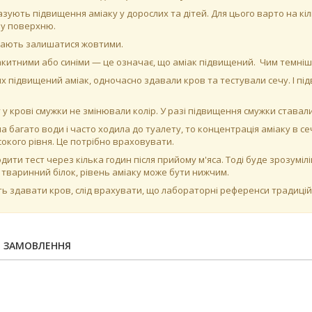
зують підвищення аміаку у дорослих та дітей. Для цього варто на кіл
ну поверхню.
мають залишатися жовтими.
китними або синіми — це означає, що аміак підвищений. Чим темніша
их підвищений аміак, одночасно здавали кров та тестували сечу. І підв
 у крові смужки не змінювали колір. У разі підвищення смужки става
 багато води і часто ходила до туалету, то концентрація аміаку в се
високого рівня. Це потрібно враховувати.
ти тест через кілька годин після прийому м'яса. Тоді буде зрозуміліш
й тваринний білок, рівень аміаку може бути нижчим.
ть здавати кров, слід врахувати, що лабораторні референси традиці
Я ЗАМОВЛЕННЯ