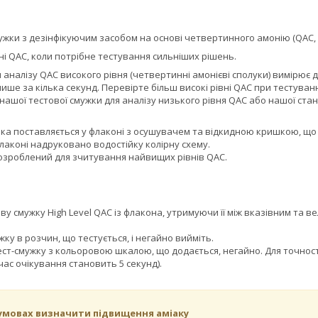
ужки з дезінфікуючим засобом на основі четвертинного амонію (QAC, Mu
ні QAC, коли потрібне тестування сильніших рішень.
аналізу QAC високого рівня (четвертинні амонієві сполуки) вимірює діа
ише за кілька секунд. Перевірте більш високі рівні QAC при тестуван
ашої тестової смужки для аналізу низького рівня QAC або нашої стан
ка поставляється у флаконі з осушувачем та відкидною кришкою, що 
лаконі надруковано водостійку колірну схему.
озроблений для зчитування найвищих рівнів QAC.
ву смужку High Level QAC із флакона, утримуючи її між вказівним та
ку в розчин, що тестується, і негайно вийміть.
ест-смужку з кольоровою шкалою, що додається, негайно. Для точнос
ас очікування становить 5 секунд).
 умовах визначити підвищення аміаку