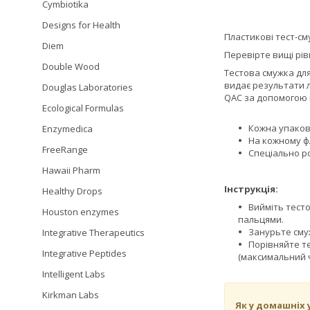
Cymbiotika
Designs for Health
Пластикові тест-см
Diem
Перевірте вищі рів
Double Wood
Тестова смужка для 
видає результати л
Douglas Laboratories
QAC за допомогою н
Ecological Formulas
Кожна упаков
Enzymedica
На кожному ф
FreeRange
Спеціально р
Hawaii Pharm
Інструкція:
Healthy Drops
Вийміть тесто
Houston enzymes
пальцями.
Занурьте смуж
Integrative Therapeutics
Порівняйте т
Integrative Peptides
(максимальний ч
Intelligent Labs
Kirkman Labs
Як у домашніх