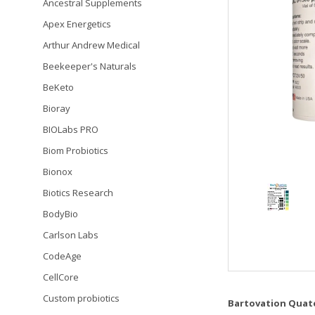
Ancestral Supplements
Apex Energetics
Arthur Andrew Medical
Beekeeper's Naturals
BeKeto
Bioray
BIOLabs PRO
Biom Probiotics
Bionox
Biotics Research
BodyBio
Carlson Labs
CodeAge
CellCore
Custom probiotics
Bartovation Qua