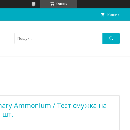
Кошик
Кошик
rnary Ammonium / Тест смужка на
 шт.