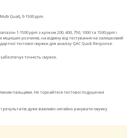
lti Quat), 0-1500 ppm.
пазон 1-1500 ppm з кроком 200, 400, 750, 1000 та 1500 ppm і
ні міцніших розчинів, на відміну від тестування на залишковий
дартної тестової смужки для аналізу QAC Quick Response.
забезпечує точність смужок.
 великим пальцями. Не торкайтеся тестової подушечки
ті результатів дуже важливо негайно рахувати смужку