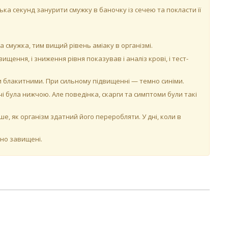
ька секунд занурити смужку в баночку із сечею та покласти її
 смужка, тим вищий рівень аміаку в організмі.
ищення, і зниження рівня показував і аналіз крові, і тест-
ли блакитними. При сильному підвищенні — темно синіми.
чі була нижчою. Але поведінка, скарги та симптоми були такі
е, як організм здатний його переробляти. У дні, коли в
йно завищені.