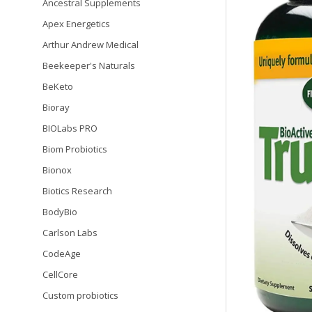
Ancestral Supplements
Apex Energetics
Arthur Andrew Medical
Beekeeper's Naturals
BeKeto
Bioray
BIOLabs PRO
Biom Probiotics
Bionox
Biotics Research
BodyBio
Carlson Labs
CodeAge
CellCore
Custom probiotics