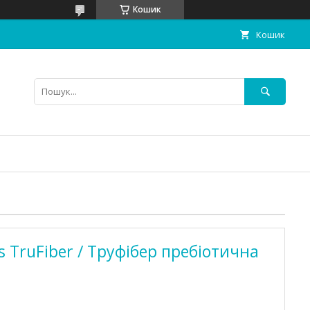
Кошик
Кошик
 TruFiber / Труфібер пребіотична