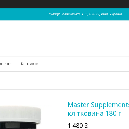
вулиця Голосіївська, 13Б, 03039, Київ, Україна
рнення
Контакти
Master Supplements
клітковина 180 г
1 480 ₴