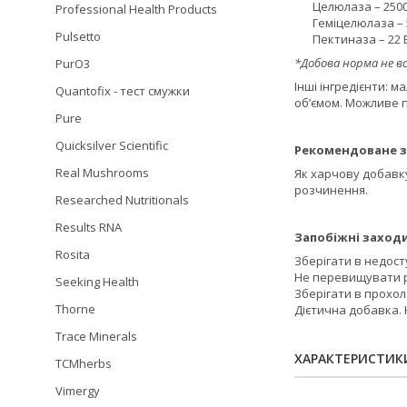
Целюлаза – 250
Professional Health Products
Геміцелюлаза –
Pulsetto
Пектиназа – 22
*Добова норма не в
PurO3
Інші інгредієнти: 
Quantofix - тест смужки
об’ємом. Можливе 
Pure
Quicksilver Scientific
Рекомендоване з
Real Mushrooms
Як харчову добавку
розчинення.
Researched Nutritionals
Results RNA
Запобіжні заходи
Rosita
Зберігати в недосту
Не перевищувати 
Seeking Health
Зберігати в прохол
Thorne
Дієтична добавка. 
Trace Minerals
ХАРАКТЕРИСТИК
TCMherbs
Vimergy