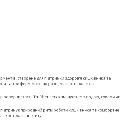
ерментів, створене для підтримки здоров’я кишківника та
вини та три ферменти, що розщеплюють волокна,
рює зернистості. TruFiber легко змішується з водою, соками чи
кий підтримує природний ритм роботи кишківника та комфортне
для контролю апетиту.