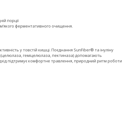
ній порції
я м’якого ферментативного очищення.
ктивність у товстій кишці. Поєднання SunFiber® та інуліну
® (целюлаза, геміцелюлаза, пектиназа) допомагають
дхід підтримує комфортне травлення, природний ритм роботи