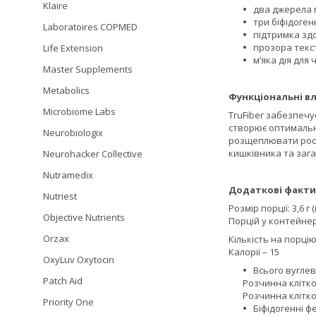
Klaire
два джерела 
три біфідоге
Laboratoires COPMED
підтримка здо
прозора текст
Life Extension
м’яка дія дл
Master Supplements
Metabolics
Функціональні вл
Microbiome Labs
TruFiber забезпечу
створює оптималь
Neurobiologix
розщеплювати росл
кишківника та зага
Neurohacker Collective
Nutramedix
Додаткові факти
Nutriest
Розмір порції: 3,6 
Objective Nutrients
Порцій у контейнері
Orzax
Кількість на порцію
Калорії – 15
OxyLuv Oxytocin
Всього вуглево
Patch Aid
Розчинна клітков
Розчинна клітков
Priority One
Біфідогенні фе