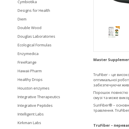
Cymbiotika
Designs for Health
Diem
Double Wood
Douglas Laboratories
Ecological Formulas
Enzymedica
Master Supplemen
FreeRange
Hawaii Pharm
TruFiber – це висо
Healthy Drops
оптимальної робот
забезпечуючи живл
Houston enzymes
Порошок повністю п
Integrative Therapeutics
смузі та може вико
SunFiber® – основн
Integrative Peptides
травлення. TruFibe
Intelligent Labs
Kirkman Labs
TruFiber – перева