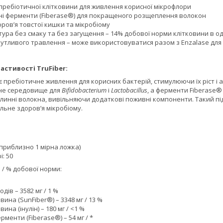
пребіотичної клітковини для живлення корисної мікрофлори
нні ферменти (Fiberase®) для покращеного розщеплення волокон
ров’я товстої кишки та мікробіому
ура без смаку та без загущення – 14% добової норми клітковини в од
я чутливого травлення – може використовуватися разом з Enzalase дл
астивості TruFiber:
є пребіотичне живлення для корисних бактерій, стимулюючи їх ріст і а
не середовище для
Bifidobacterium
і
Lactobacillus
, а ферменти Fiberase
инні волокна, вивільняючи додаткові поживні компоненти. Такий пі
льне здоров’я мікробіому.
г (приблизно 1 мірна ложка)
: 50
 / % добової норми:
дів – 3582 мг / 1 %
ина (SunFiber®) – 3348 мг / 13 %
ина (інулін) – 180 мг / <1 %
рменти (Fiberase®) – 54 мг / *