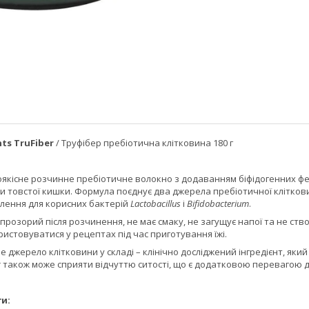
ts TruFiber
/ Труфібер пребіотична клітковина 180 г
коякісне розчинне пребіотичне волокно з додаванням біфідогенних ф
и товстої кишки. Формула поєднує два джерела пребіотичної клітко
ення для корисних бактерій
Lactobacillus
і
Bifidobacterium
.
розорий після розчинення, не має смаку, не загущує напої та не ство
ристовуватися у рецептах під час приготування їжі.
е джерело клітковини у складі – клінічно досліджений інгредієнт, я
r також може сприяти відчуттю ситості, що є додатковою перевагою 
ги: