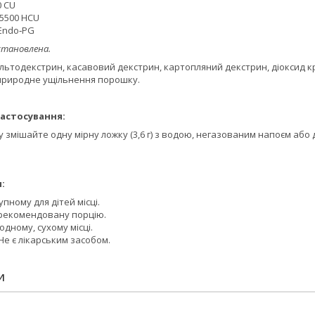
0 CU
 5500 HCU
 Endo‑PG
становлена.
мальтодекстрин, касавовий декстрин, картопляний декстрин, діоксид к
природне ущільнення порошку.
астосування:
 змішайте одну мірну ложку (3,6 г) з водою, негазованим напоєм або
:
пному для дітей місці.
рекомендовану порцію.
одному, сухому місці.
Не є лікарським засобом.
И