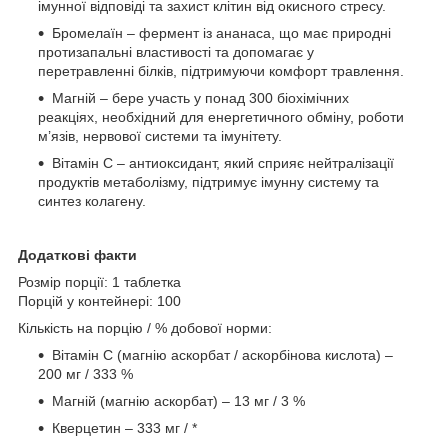
імунної відповіді та захист клітин від окисного стресу.
Бромелаїн – фермент із ананаса, що має природні
протизапальні властивості та допомагає у
перетравленні білків, підтримуючи комфорт травлення.
Магній – бере участь у понад 300 біохімічних
реакціях, необхідний для енергетичного обміну, роботи
м’язів, нервової системи та імунітету.
Вітамін С – антиоксидант, який сприяє нейтралізації
продуктів метаболізму, підтримує імунну систему та
синтез колагену.
Додаткові факти
Розмір порції: 1 таблетка
Порцій у контейнері: 100
Кількість на порцію / % добової норми:
Вітамін С (магнію аскорбат / аскорбінова кислота) –
200 мг / 333 %
Магній (магнію аскорбат) – 13 мг / 3 %
Кверцетин – 333 мг / *