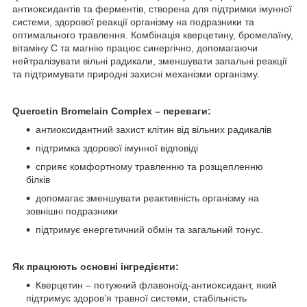
антиоксидантів та ферментів, створена для підтримки імунної
системи, здорової реакції організму на подразники та
оптимального травлення. Комбінація кверцетину, бромелаїну,
вітаміну С та магнію працює синергічно, допомагаючи
нейтралізувати вільні радикали, зменшувати запальні реакції
та підтримувати природні захисні механізми організму.
Quercetin Bromelain Complex – п
ереваги:
антиоксидантний захист клітин від вільних радикалів
підтримка здорової імунної відповіді
сприяє комфортному травленню та розщепленню
білків
допомагає зменшувати реактивність організму на
зовнішні подразники
підтримує енергетичний обмін та загальний тонус.
Як працюють основні інгредієнти:
Кверцетин – потужний флавоноїд‑антиоксидант, який
підтримує здоров’я травної системи, стабільність