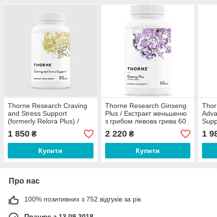
Thorne Research Craving
Thorne Research Ginseng
Thor
and Stress Support
Plus / Екстракт женьшеню
Adva
(formerly Relora Plus) /
з грибом левова грива 60
Supp
Підтримка при стресі 60
капсул
тест
1 850
2 220
1 9
₴
₴
капсул
чоло
капс
Купити
Купити
Про нас
100% позитивних з 752 відгуків за рік
Працює з 13.09.2018