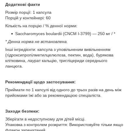
Додаткові факти
Розмір порції: 1 капсула
Порцій у контейнері: 60
Кількість на порцію / % денної норми:
Saccharomyces boulardii (CNCM I-3799) — 250 мг / *
* Денна норма не встановлена.
Інші інгредієнти: капсула з уповільненим вивільненням
(гідроксипропілметилцелюлоза, пектин, вода), бурякова
клітковина, лаурат кальцію, тригліцериди середнього
ланцюга.
Рекомендації щодо застосування:
Приймати по 1 капсулі від одного до трьох разів на день між
прийомами їжі або за рекомендацією спеціаліста.
Заходи безпеки:
Зберігати в недоступному для дітей місці.
Упаковка з контролем розкриття: Використовуйте тільки якщо
флакон запечатаний.