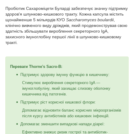
Пробіотик Сахароміцети Буларді забезпечує значну підтримку
здоров'я шлунково-кишкового тракту. Кожна капсула містить
щонайменше 5 мільярдів КУО
Saccharomyces boulardii
,
клінічно вивченого виду дріжджів, який продемонстрував свою
здатність збільшувати вироблення секреторного IgA,
захисного імуноглобіну першої лінії в шлунково-кишковому
тракті.
Переваги Thorne's Sacro-B:
Підтримує здорову імунну функцію в кишечнику:
Стимулює вироблення секреторного IgA —
імуноглобуліну, який захищає слизову оболонку
кишечника від патогенів.
Підтримує ріст корисної кишкової флори:
Допомагає відновити баланс корисних мікроорганізмів
після курсу антибіотиків або кишкових інфекцій.
Допомагає зменшити випадкові напади діареї:
Ефективно знижує ризик гострої та антибіотик-