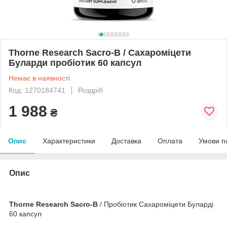
Thorne Research Sacro-B / Сахароміцети
Буларди пробіотик 60 капсул
Немає в наявності
Код: 1270184741
Роздріб
1 988
₴
Опис
Характеристики
Доставка
Оплата
Умови п
Опис
Thorne Research Sacro-B
/ Пробіотик Сахароміцети Буларді
60 капсул