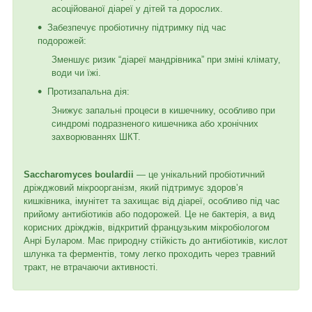
асоційованої діареї у дітей та дорослих.
Забезпечує пробіотичну підтримку під час
подорожей:
Зменшує ризик “діареї мандрівника” при зміні клімату,
води чи їжі.
Протизапальна дія:
Знижує запальні процеси в кишечнику, особливо при
синдромі подразненого кишечника або хронічних
захворюваннях ШКТ.
Saccharomyces boulardii
— це унікальний пробіотичний
дріжджовий мікроорганізм, який підтримує здоров’я
кишківника, імунітет та захищає від діареї, особливо під час
прийому антибіотиків або подорожей. Це не бактерія, а вид
корисних дріжджів, відкритий французьким мікробіологом
Анрі Буларом. Має природну стійкість до антибіотиків, кислот
шлунка та ферментів, тому легко проходить через травний
тракт, не втрачаючи активності.