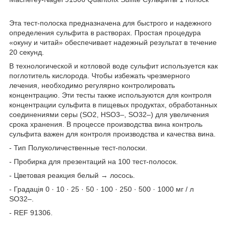
Эта тест-полоска предназначена для быстрого и надежного
определения сульфита в растворах. Простая процедура
«окуну и читай» обеспечивает надежный результат в течение
20 секунд.
В технологической и котловой воде сульфит используется как
поглотитель кислорода. Чтобы избежать чрезмерного
лечения, необходимо регулярно контролировать
концентрацию. Эти тесты также используются для контроля
концентрации сульфита в пищевых продуктах, обработанных
соединениями серы (SO2, HSO3–, SO32–) для увеличения
срока хранения. В процессе производства вина контроль
сульфита важен для контроля производства и качества вина.
- Тип Полуколичественные тест-полоски.
- Пробирка для презентаций на 100 тест-полосок.
- Цветовая реакция белый → лосось.
- Градація 0 · 10 · 25 · 50 · 100 · 250 · 500 · 1000 мг / л
SO32–.
- REF 91306.