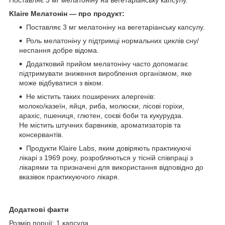
Klaire Мелатонін — про продукт:
Поставляє 3 мг мелатоніну на вегетаріанську капсулу.
Роль мелатоніну у підтримці нормальних циклів сну/
неспання добре відома.
Додатковий прийом мелатоніну часто допомагає
підтримувати зниження вироблення організмом, яке
може відбуватися з віком.
Не містить таких поширених алергенів:
молоко/казеїн, яйця, риба, молюски, лісові горіхи,
арахіс, пшениця, глютен, соєві боби та кукурудза.
Не містить штучних барвників, ароматизаторів та
консервантів.
Продукти Klaire Labs, яким довіряють практикуючі
лікарі з 1969 року, розробляються у тісній співпраці з
лікарями та призначені для використання відповідно до
вказівок практикуючого лікаря.
Додаткові факти
Розмір порції: 1 капсула