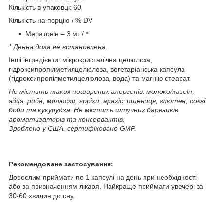
Кількість в упаковці: 60
Кількість на порцію / % DV
Мелатонін – 3 мг / *
* Денна доза не встановлена.
Інші інгредієнти: мікрокристалічна целюлоза,
гідроксипропілметилцелюлоза, вегетаріанська капсула
(гідроксипропілметилцелюлоза, вода) та магнію стеарат.
Не містить таких поширених алергенів: молоко/казеїн,
яйця, риба, молюски, горіхи, арахіс, пшениця, глютен, соєві
боби та кукурудза. Не містить штучних барвників,
ароматизаторів та консервантів.
Зроблено у США. сертифіковано GMP.
Рекомендоване застосування:
Дорослим приймати по 1 капсулі на день при необхідності
або за призначенням лікаря. Найкраще приймати увечері за
30-60 хвилин до сну.