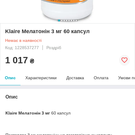
Klaire Мелатонін 3 мг 60 капсул
Немає в наявності
Код: 1228537277
Роздріб
1 017
₴
Опис
Характеристики
Доставка
Оплата
Умови п
Опис
Klaire Мелатонін 3 мг
60 капсул
Поставляє 3 мг мелатоніну на вегетаріанську капсулу.