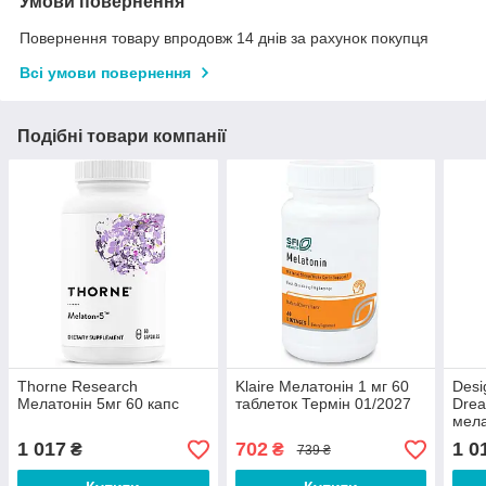
Умови повернення
Повернення товару впродовж 14 днів за рахунок покупця
Всі умови повернення
Подібні товари компанії
Thorne Research
Klaire Мелатонін 1 мг 60
Desi
Мелатонін 5мг 60 капс
таблеток Термін 01/2027
Drea
мела
1 017
702
1 0
₴
₴
739 ₴