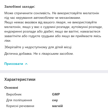
Запобіжні заходи:
Може спричинити сонливість. Не використовуйте мелатонін
під час керування автомобілем чи механізмами.
Якщо немає вказівок від вашого лікаря, не використовуйте
мелатонін, якщо у вас є судомні розлади, аутоімунні розлади,
ендокринні розлади або діабет, якщо ви вагітні, намагаєтеся
завагітніти або годуєте грудьми або якщо ви приймаєте якісь
ліки.
Зберігайте у недоступному для дітей місці.
Дієтична добавка. Не є лікарським засобом.
Приховати
Характеристики
Основні
Виробник
GMP
Для поліпшення
сну
Корисні речовини
магній