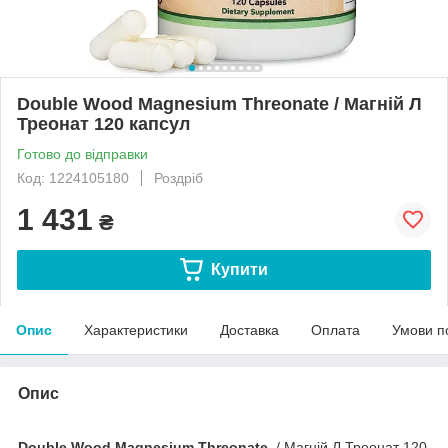
Double Wood Magnesium Threonate / Магній Л
Треонат 120 капсул
Готово до відправки
Код: 1224105180
Роздріб
1 431
₴
Купити
Опис
Характеристики
Доставка
Оплата
Умови п
Опис
Double Wood Magnesium Threonate
/ Магній Л Треонат 120