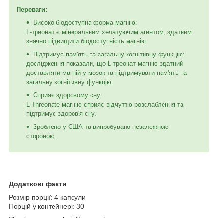
Переваги:
Високо біодоступна форма магнію:
L-треонат є мінеральним хелатуючим агентом, здатним
значно підвищити біодоступність магнію.
Підтримує пам'ять та загальну когнітивну функцію:
дослідження показали, що L-треонат магнію здатний
доставляти магній у мозок та підтримувати пам'ять та
загальну когнітивну функцію.
Сприяє здоровому сну:
L-Threonate магнію сприяє відчуттю розслаблення та
підтримує здоров'я сну.
Зроблено у США та випробувано незалежною
стороною.
Додаткові факти
Розмір порції: 4 капсули
Порцій у контейнері: 30