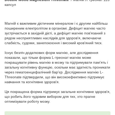
капсул
Магній є важливим дієтичним мінералом і є другим найбільш
поширеним електролітом в організмі. Дефіцит магнію часто
зустрічається в західній дієті, а дефіцит магнію пов'язаний з
рядом несприятливих наслідків для здоров'я, включаючи
слабкість, судоми, занепокоєння і високий кров'яний тиск.
Існує безліч додаткових форм магнію, але дослідження
показали, що тільки форма L-треонат магнію може
покращувати рівень магнію в мозку та підтримувати пам'ять і
загальну когнітивну функцію, оскільки має здатність проникати
через гематоенцефалічний бар'єр. Дослідження магнію L-
Threonate підтвердили, що він високоефективно підтримує
навчання та когнітивне здоров'я.
Ця покращена форма підтримує загальне когнітивне здоров'я,
що робить його чудовим вибором для тих, хто прагне
оптимізувати роботу мозку.