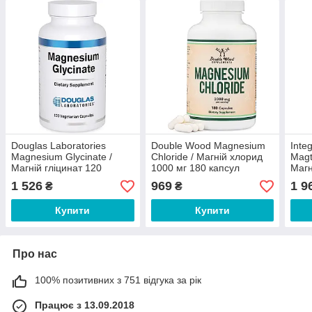
Douglas Laboratories
Double Wood Magnesium
Inte
Magnesium Glycinate /
Chloride / Магній хлорид
Magt
Магній гліцинат 120
1000 мг 180 капсул
Магн
капсул
когн
1 526
969
1 9
₴
₴
капс
Купити
Купити
Про нас
100% позитивних з 751 відгука за рік
Працює з 13.09.2018