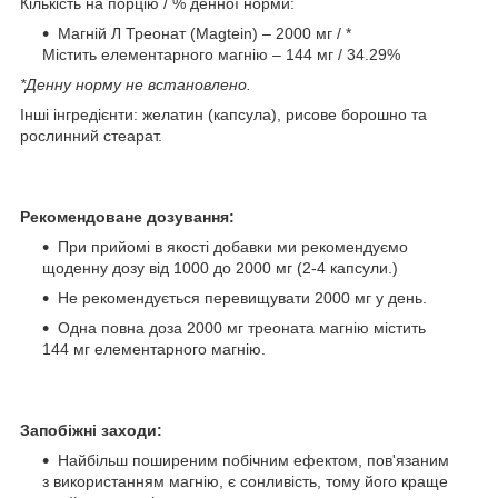
Кількість на порцію / % денної норми:
Магній Л Треонат (Magtein) – 2000 мг / *
Містить елементарного магнію – 144 мг / 34.29%
*Денну норму не встановлено.
Інші інгредієнти: желатин (капсула), рисове борошно та
рослинний стеарат.
Рекомендоване дозування:
При прийомі в якості добавки ми рекомендуємо
щоденну дозу від 1000 до 2000 мг (2-4 капсули.)
Не рекомендується перевищувати 2000 мг у день.
Одна повна доза 2000 мг треоната магнію містить
144 мг елементарного магнію.
Запобіжні заходи:
Найбільш поширеним побічним ефектом, пов'язаним
з використанням магнію, є сонливість, тому його краще